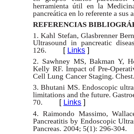
herramienta útil en la Medicin
pancreática en lo referente a sus 
REFERENCIAS BIBLIOGRÁ
1. Kahl Stefan, Glasbrenner Be
Ultrasound in pancreatic disea
[
Links
]
126.
2. Sawhney MS, Bakman Y, Ho
Kelly
RF. Impact of Pre-Operat
Cell Lung
Cancer Staging. Chest.
3. Bhutani MS. Endoscopic ultras
limitations and the future. Gastr
[
Links
]
70.
4. Raimondo Massimo, Wallace
Pancreatitis
by Endoscopic Ultra
Pancreas.
2004; 5(1): 296-304.