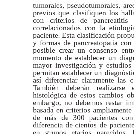
tumorales, pseudotumorales,
are
previos que
clasifiquen los hal
con criterios de pancreatiti
correlacionados con la etiologí
paciente. Esta clasificación prop
y formas de pancreatopatía con
posible crear un consenso
ent
momento de
establecer un diag
mayor investigación y estudios
permitan establecer un diagnóst
así diferenciar claramente las
c
También deberán
realizarse
histológica
de estos cambios ob
embargo, no debemos restar imp
basada en criterios ampliamente
de más de 300 pacientes con
diferencia de cientos
de pacient
en grupos
etarios parecidos