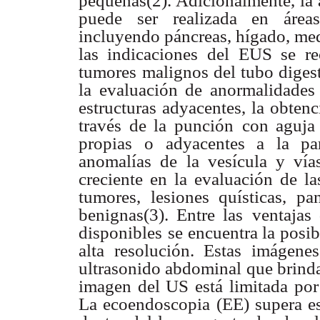
pequeñas(2). Adicionalmente, la 
puede ser realizada en áreas
incluyendo páncreas, hígado, me
las indicaciones del
EUS se rec
tumores
malignos del tubo digest
la evaluación de anormalidades
estructuras adyacentes, la obtenc
través de la punción
con aguja
propias
o adyacentes a la pa
anomalías de la vesícula y vías
creciente en la evaluación de l
tumores, lesiones quísticas, pan
benignas(3). Entre las
ventajas
disponibles
se encuentra la posi
alta resolución. Estas imágene
ultrasonido abdominal que brind
imagen del US está limitada
por
La ecoendoscopia
(EE) supera es