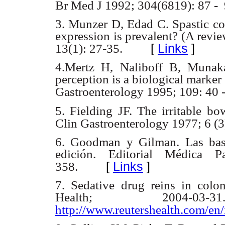
Br Med J 1992; 304(6819): 87 - 
3. Munzer D, Edad C. Spastic col
expression is prevalent? (A revi
[
Links
]
13(1): 27-35.
4.Mertz H, Naliboff B, Munaka
perception is a biological marker
Gastroenterology 1995; 109: 40 -
5. Fielding JF. The irritable bo
Clin Gastroenterology 1977; 6 (3
6. Goodman y Gilman. Las base
edición. Editorial Médica 
[
Links
]
358.
7. Sedative drug reins in colo
Health; 2004-03
http://www.reutershealth.com/en