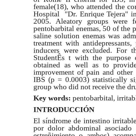
female(18), who attended the con
Hospital "Dr. Enrique Tejera" i
2005. Aleatory groups were f
pentobarbital enemas, 50 of the p
saline solution enemas was admi
treatment with antidepressants,
inducers were excluded. For the
StudentÊs t with the purpose o
obtained as well as to provid
improvement of pain and other 
IBS (p = 0.0003) statistically s
group who did not receive the dr
Key words:
pentobarbital, irrit
INTRODUCCIÓN
El síndrome de intestino irritabl
por dolor abdominal asociado a
estreñimiento o ambos) acomp