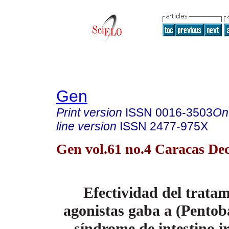
Gen
Print version
ISSN
0016-3503
On
line version
ISSN
2477-975X
Gen vol.61 no.4 Caracas Dec
Efectividad del trata
agonistas gaba a
(Pentoba
síndrome
de intestino i