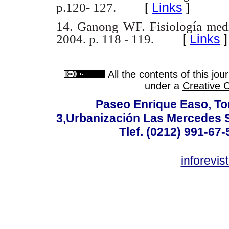
[
Links
]
p.120- 127.
14. Ganong WF. Fisiología medi
[
Links
]
2004. p. 118 - 119.
All the contents of this jo
under a
Creative 
Paseo Enrique Easo, Torr
3,Urbanización Las Mercedes 
Tlef. (0212) 991-67-
inforevi