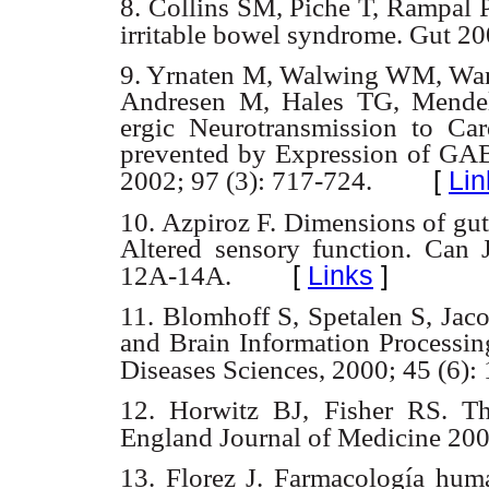
8. Collins SM, Piche T, Rampal P
irritable bowel syndrome. Gut 20
9. Yrnaten M, Walwing WM, Wan
Andresen M, Hales TG, Mendel
ergic Neurotransmission to Ca
prevented by Expression of GAB
[
Lin
2002; 97 (3): 717-724.
10. Azpiroz F. Dimensions of gut
Altered sensory function. Can 
[
Links
]
12A-14A.
11. Blomhoff S, Spetalen S, Jac
and Brain Information Processin
Diseases Sciences, 2000; 45 (6):
12. Horwitz BJ, Fisher RS. T
England Journal of Medicine 20
13. Florez J. Farmacología hum