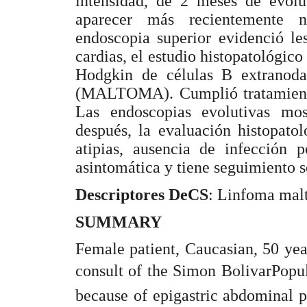
intensidad, de 2 meses de evolu
aparecer más recientemente n
endoscopia superior evidenció le
cardias, el estudio histopatológi
Hodgkin de células B extranodal
(MALTOMA). Cumplió tratamiento 
Las endoscopias evolutivas mos
después, la evaluación histopatoló
atipias, ausencia de infección p
asintomática y tiene seguimiento s
Descriptores DeCS
:
Linfoma
malt
SUMMARY
Female patient, Caucasian, 50 yea
consult of the Simon BolivarPopul
because of epigastric abdominal 