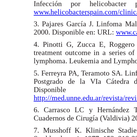
Infección por helicobacter
www.helicobacterspain.com/clini
3. Pajares García J. Linfoma Malt
2000. Disponible en: URL:
www.ca
4. Pinotti G, Zucca E, Roggero E
treatment outcome in a series of
lymphoma. Leukemia and Lymp
5. Ferreyra PA, Teramoto SA. Lin
Postgrado de la VIa Cátedra 
Disponib
http://med.unne.edu.ar/revista/re
6. Carrasco LC y Hernández TA
Cuadernos de Cirugía (Valdivia)
7. Musshoff K. Klinische Stadi