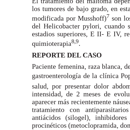
El tratamiento del maltoma depen
los tumores de bajo grado, en est
7
modificada por Musshoff)
son los
del Helicobacter pylori, cuando 
estadios superiores, E II- E IV, r
8,9
quimioterapia
.
REPORTE DEL CASO
Paciente femenina, raza blanca, d
gastroenterología de la clínica Po
salud, por presentar dolor abdom
intensidad, de 2 meses de evolu
aparecer más recientemente náusea
tratamiento con antiparasitarios
antiácidos (silogel), inhibidor
procinéticos (metoclopramida, do