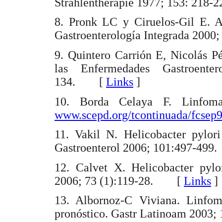
Strahlentherapie 1977; 153: 21
8. Pronk LC y Ciruelos-Gil E. As
Gastroenterología Integrada 200
9. Quintero Carrión E, Nicolás P
las Enfermedades Gastroente
134. [
Links
]
10. Borda Celaya F. Linfom
www.scepd.org/tcontinuada/fcsep
11. Vakil N. Helicobacter pylor
Gastroenterol 2006; 101:497-4
12. Calvet X. Helicobacter pylor
2006; 73 (1):119-28. [
Links
]
13. Albornoz-C Viviana. Linfo
pronóstico. Gastr Latinoam 200