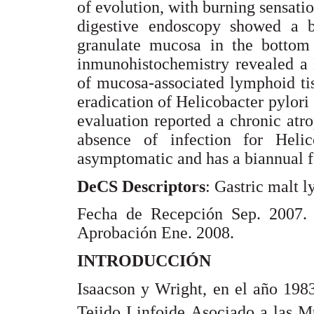
of evolution, with burning sensati
digestive endoscopy showed a bi
granulate mucosa in the bottom 
inmunohistochemistry revealed a
of mucosa-associated lymphoid ti
eradication of Helicobacter pylori 
evaluation reported a chronic atro
absence of infection for Heli
asymptomatic and has a biannual f
DeCS Descriptors
: Gastric malt
Fecha de Recepción Sep. 2007.
Aprobación Ene. 2008.
INTRODUCCIÓN
Isaacson y Wright, en el año 198
Tejido Linfoide Asociado a las M