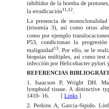
inhibidor de la bomba de protones,
11,12
la erradicación
.
La presencia de monoclonalidad 
(trisomía 3), así como otras alt
como por ejemplo translocacione
P53, condicionan la progresió
13
malignidad
. Por ello, se le rea
biopsias múltiples, así como test 
infección por Helicobacter pylori 
REFERENCIAS BIBLIOGRÁF
1. Isaacson P, Wright DH. Ma
lymphoid tissue. A distinctive t
1410- 16. [
Links
]
2. Perkins A, Garcia-Sipido. Lin