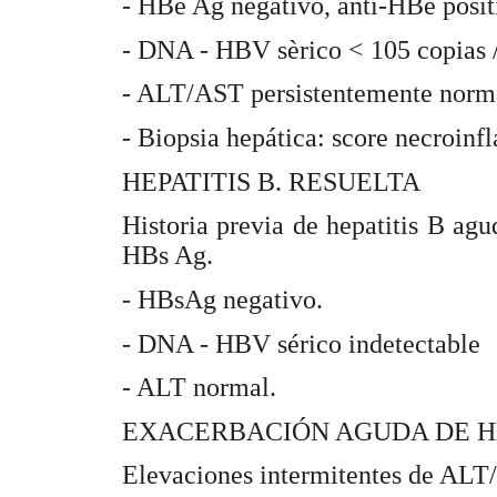
- HBe Ag negativo, anti-HBe posit
- DNA - HBV sèrico < 105 copias 
- ALT/AST persistentemente norm
- Biopsia hepática: score necroinf
HEPATITIS B. RESUELTA
Historia previa de hepatitis B ag
HBs Ag.
- HBsAg negativo.
- DNA - HBV sérico indetectable
- ALT normal.
EXACERBACIÓN AGUDA DE HE
Elevaciones intermitentes de ALT/