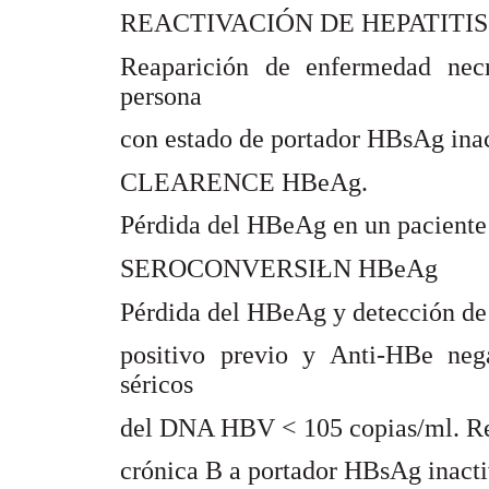
Ó
REACTIVACI
N DE HEPATITIS
Reaparición de enfermedad necr
persona
con estado de portador HBsAg inac
CLEARENCE HBeAg.
Pérdida del HBeAg en un paciente
SEROCONVERSIŁN HBeAg
Pérdida del HBeAg y detección d
positivo previo y Anti-HBe neg
séricos
del DNA HBV < 105 copias/ml. Repr
crónica B a portador HBsAg inacti