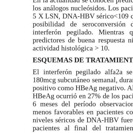
En la actualidad se conocen predic
los análogos nucleósidos. Los pac
5 X LSN, DNA-HBV sérico<109 cop
posibilidad de seroconversión
interferón pegilado. Mientras 
predictores de buena respuesta
actividad histológica > 10.
ESQUEMAS DE TRATAMIENT
El interferón pegilado alfa2a s
180mcg subcutáneo semanal, duran
positivo como HBeAg negativo. Al 
HBeAg ocurrió en 27% de los pacie
6 meses del período observacion
menos favorables en pacientes co
niveles séricos de DNA-HBV fuero
pacientes al final del tratami