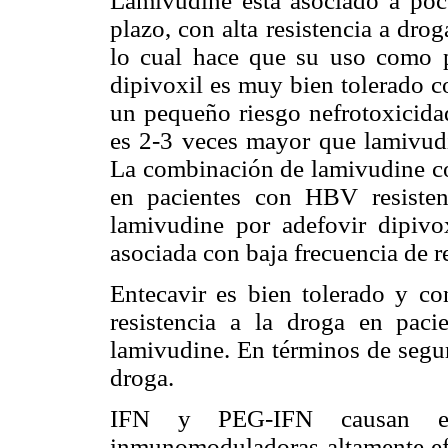
Lamivudine está asociado a poc
plazo, con alta resistencia a dro
lo cual hace que su uso como pr
dipivoxil es muy bien tolerado co
un pequeño riesgo nefrotoxicidad
es 2-3 veces mayor que lamivudi
La combinación de lamivudine con
en pacientes con HBV resiste
lamivudine por adefovir dipivo
asociada con baja frecuencia de re
Entecavir es bien tolerado y con
resistencia a la droga en paci
lamivudine. En términos de segur
droga.
IFN y PEG-IFN causan eve
inmunomoduladoras altamente efe