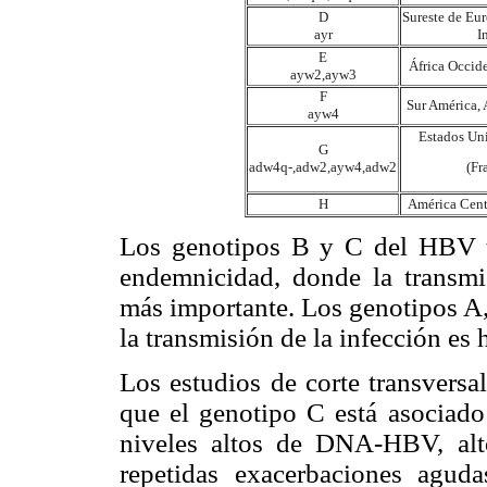
D
Sureste de Eur
ayr
I
E
África Occide
ayw2,ayw3
F
Sur América, 
ayw4
Estados Un
G
adw4q-,adw2,ayw4,adw2
(Fr
H
América Centr
Los genotipos B y C del HBV ti
endemnicidad, donde la transmis
más importante. Los genotipos A,
la transmisión de la infección es 
Los estudios de corte transversa
que el genotipo C está asociad
niveles altos de DNA-HBV, alto
repetidas exacerbaciones aguda