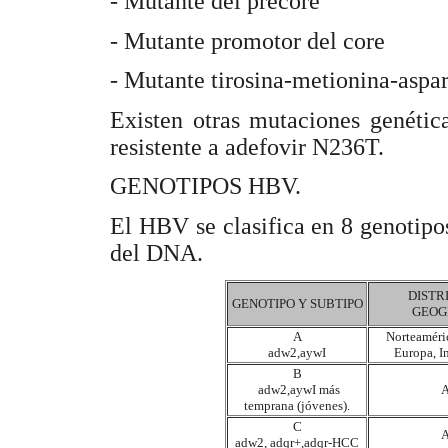
- Mutante del precore
- Mutante promotor del core
- Mutante tirosina-metionina-asp
Existen otras mutaciones genétic
resistente a adefovir N236T.
GENOTIPOS HBV.
El HBV se clasifica en 8 genotipo
del DNA.
DISTR
GENOTIPO Y SUBTIPO
GEOG
A
Norteaméric
adw2,aywI
Europa, In
B
adw2,aywI más
A
temprana (jóvenes).
C
A
adw2, adqr+,adqr-HCC