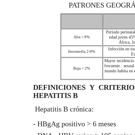
PATRONES GEOGRÁ
Período perinata
Alta > 8%
edad joven 45%
África, I
Infección en to
Intermedia 2-8%
Eu
Mayor incidencia 
frecuente : sexua
Baja < 2%
mundo habita en e
DEFINICIONES Y CRITERI
HEPATITIS B
 Hepatitis B crónica:
- HBgAg positivo > 6 meses