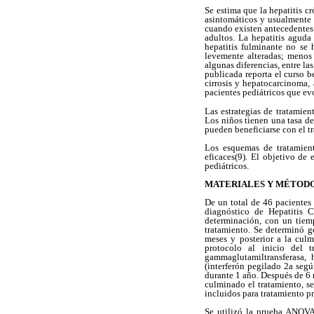
Se estima que la hepatitis c
asintomáticos y usualmente 
cuando existen antecedentes 
adultos. La hepatitis aguda
hepatitis fulminante no se 
levemente alteradas; menos 
algunas diferencias, entre la
publicada reporta el curso b
cirrosis y hepatocarcinoma,
pacientes pediátricos que evo
Las estrategias de tratamie
Los niños tienen una tasa de
pueden beneficiarse con el t
Los esquemas de tratamien
eficaces(9). El objetivo de 
pediátricos.
MATERIALES Y MÉTOD
De un total de 46 pacientes 
diagnóstico de Hepatitis 
determinación, con un tiemp
tratamiento. Se determinó g
meses y posterior a la cul
protocolo al inicio del t
gammaglutamiltransferasa,
(interferón pegilado 2a seg
durante 1 año. Después de 6
culminado el tratamiento, se
incluidos para tratamiento p
Se utilizó la prueba ANOVA 