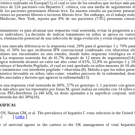
céntrico realizado en Europa(11), el cual es uno de los estudios que incluye más pa
 clínico de 224 pacientes con Hepatitis C crónica, con una media de seguimiento d
 de los pacientes presentaron fibrosis leve. En nuestro estudio un paciente present
cientes no presentó fibrosis o tuvieron fibrosis leve. Sin embargo, en el trabajo re
edicine, New York, reporta que 8% de sus pacientes (7/91) presentan cirrosis
 tratamiento es para alcanzar una respuesta viral sostenida, evitar la progresión a
ros individuos. La decisión de indicar tratamiento en niños se apoya en vario
s, eliminación potencial de una infección de larga evolución y evitar etiquetar soc
e una marcada diferencia en la respuesta viral, 26% para el genotipo 1 y 70% para
alta, el 50% los que recibieron IFN convencional combinado con ribavirina obt
imilares son encontrados en otro estudio, donde hubo respuesta virológica en 
da La respuesta sostenida fue de 41,7% después de 12 meses de seguimiento(14).
lógica sostenida alcanzó un valor tan alto como el 61%, 52,9% en genotipo 1 y 1
onstituye el Interferón Pegilado, el cual no está aprobado en niños menores de 16 añ
an tratamiento con interferón pegilado + ribavirina (8). Debido a que los niños prese
nóstico favorable en niños, tales como: estadíos precoces de la enfermedad, dosi
des asociadas y factores que agraven la enfermedad(13).
s una respuesta viral sostenida de 60%, 57% en genotipo 1, 1 paciente con geno
n más altos que los reportados por Jonas M, quien realiza un estudio con 14 niños
con PEG-Interferon 2a (40 kD), en dosis ajustadas a la superficie corporal, u
stenida fue del 38%(16).
RÁFICAS
V, Nainan GM, et al. The prevalence of hepatitis C virus infection in the United
2.
[
Links
]
 of antiviral agents in the carriers to the UK management of viral hepatit