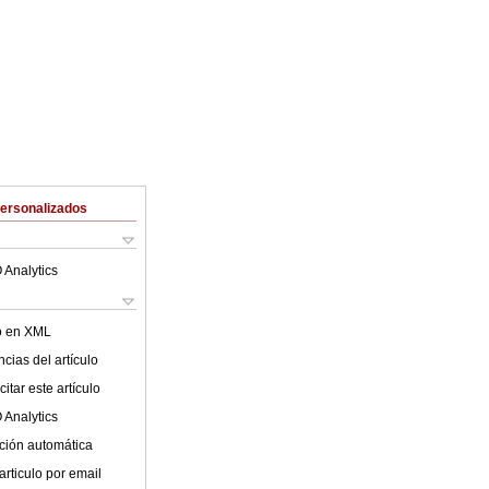
Personalizados
 Analytics
lo en XML
cias del artículo
itar este artículo
 Analytics
ción automática
articulo por email