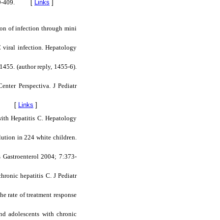
9-409.
[
Links
]
on of infection through mini
 viral infection. Hepatology
1455. (author reply, 1455-6).
enter Perspectiva. J Pediatr
[
Links
]
with Hepatitis C. Hepatology
olution in 224 white children.
s Gastroenterol 2004; 7:373-
hronic hepatitis C. J Pediatr
e rate of treatment response
and adolescents with chronic