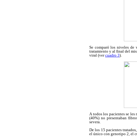
Se comparó los niveles de v
tratamiento y al final del mi
viral (ver
cuadro 3
).
A todos los pacientes se les 
(40%) no presentaban fibros
severa.
De los 15 pacientes tratados,
el único con genotipo 2, el 