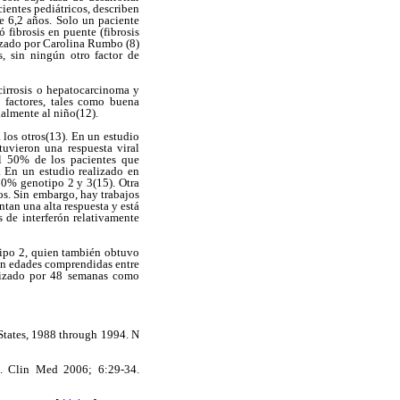
cientes pediátricos, describen
e 6,2 años. Solo un paciente
ó fibrosis en puente (fibrosis
alizado por Carolina Rumbo (8)
, sin ningún otro factor de
 cirrosis o hepatocarcinoma y
s factores, tales como buena
ialmente al niño(12).
 los otros(13). En un estudio
uvieron una respuesta viral
el 50% de los pacientes que
 En un estudio realizado en
00% genotipo 2 y 3(15). Otra
os. Sin embargo, hay trabajos
ntan una alta respuesta y está
s de interferón relativamente
tipo 2, quien también obtuvo
 en edades comprendidas entre
tilizado por 48 semanas como
 States, 1988 through 1994. N
is. Clin Med 2006; 6:29-34.