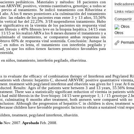
acientes pediátricos. Materiales y métodos: 18 pacientes con
Indicadore
aban ARNVHC positivo, viremia cuantitativa, genotipo; a todos se
a previo al tratamiento. Se indicó tratamiento con Ribavirina e
Links rela
1 año. A los 6 meses posteriores a la culminación del tratamiento
os: las edades de los pacientes eran entre 3 y 13 años, 55,56%
Compartir
ón vertical fue del 22,23%. 3/18 suspendieron tratamiento. Hubo
 significativa en la viremia de los pacientes sin respuesta viral
Otros
n fibrosis y 40% fibrosis leve en la biopsia hepática. 14/15 eran
Otros
 11/15 se les realizó ARN a los 6 meses durante el tratamiento y a
ulminado el tratamiento, se compararon ambas respuestas sin
e obtuvo 60% de respuesta viral sostenida. Conclusión: Aunque la
Permali
 C en niños es lenta, el tratamiento con interferón pegilado y
dad, ya que los niños tienen factores pronóstico favorables para
ostenida.
 en niños, tratamiento, interferón pegilado, ribavirina.
is to evaluate the efficacy of combination therapy of Interferon and Pegylated Rib
atients with chronic hepatitis C, showed ARNVHC positive quantitative viremia, 
ment. treatment with pegylated interferon and ribavirin was given for 1 year. At 6 
cted. Results: Ages of the patients were between 3 and 13 years, 55.56% female
atment. There was a statistically significant reduction of viremia in patients with
 had mild fibrosis in the liver biopsy. 14/15 were genotype 1; 1 / 15 genotype 2.
nt, culminating 6 months after treatment, both answers were compared with no s
nclusion: Although the progression of hepatitis C in children is slow, treatment 
ge because children have favorable prognostic factors to obtain a sustained viral resp
ildren, treatment, pegylated interferon, ribavirin.
do
Nov. 2007.
Aprobado
Feb. 2008.