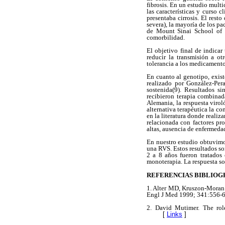
fibrosis. En un estudio multi
las características y curso
presentaba cirrosis. El resto
severa), la mayoría de los pa
de Mount Sinai School of M
comorbilidad.
El objetivo final de indicar
reducir la transmisión a ot
tolerancia a los medicamento
En cuanto al genotipo, exist
realizado por González-Per
sostenida(9). Resultados s
recibieron terapia combina
Alemania, la respuesta viro
alternativa terapéutica la c
en la literatura donde realiz
relacionada con factores pro
altas, ausencia de enfermeda
En nuestro estudio obtuvimo
una RVS. Estos resultados so
2 a 8 años fueron tratados 
monoterapia. La respuesta so
REFERENCIAS BIBLIOG
1. Alter MD, Kruszon-Moran O
Engl J Med 1999; 341:556-6
2. David Mutimer. The role
[
Links
]