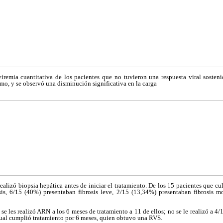
iremia cuantitativa de los pacientes que no tuvieron una respuesta viral sostenid
smo, y se observó una disminución significativa en la carga
realizó biopsia hepática antes de iniciar el tratamiento. De los 15 pacientes que c
is, 6/15 (40%) presentaban fibrosis leve, 2/15 (13,34%) presentaban fibrosis m
 se les realizó ARN a los 6 meses de tratamiento a 11 de ellos; no se le realizó a 4/1
cual cumplió tratamiento por 6 meses, quien obtuvo una RVS.