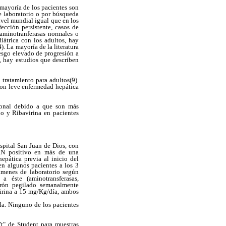
 mayoría de los pacientes son
e laboratorio o por búsqueda
ivel mundial igual que en los
ección persistente, casos de
 aminotranferasas normales o
iátrica con los adultos, hay
). La mayoría de la literatura
iesgo elevado de progresión a
, hay estudios que describen
tratamiento para adultos(9).
 con leve enfermedad hepática
ional debido a que son más
ado y Ribavirina en pacientes
ospital San Juan de Dios, con
ARN positivo en más de una
epática previa al inicio del
en algunos pacientes a los 3
ámenes de laboratorio según
a éste (aminotransferasas,
erón pegilado semanalmente
virina a 15 mg/Kg/día, ambos
ida. Ninguno de los pacientes
"t" de Student para muestras