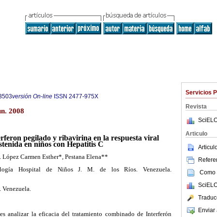
Servicios 
3503
versión On-line
ISSN
2477-975X
Revista
un. 2008
SciELO
Articulo
erferon pegilado y ribavirina en la respuesta viral
stenida en niños con Hepatitis C
Articu
. López Carmen Esther*, Pestana Elena**
Referen
rología Hospital de Niños J. M. de los Ríos. Venezuela.
Como c
SciELO
. Venezuela.
Traduc
Enviar 
 es analizar la eficacia del tratamiento combinado de Interferón