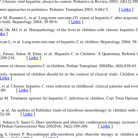
. Chronic viral hepatitis: always be current. Pediatrics in Review, 2003; 24(12):39
rent approaches in pediatrics. Pediatric Transplant 2005; 9:662-5.
[
Links
]
e M, Romano L, et al. Long-term outcome (35 years) of hepatitis C after acquisiti
at birth. Hepatology 2004; 39:90-6.
[
Links
]
 Ott MJ, et al. Histopathology of the liver in children with chronic hepatitis C
nks
]
ncan L, et al. Long-term outcome of hepatitis C in children. Hepatology 2004; 39:
Fawaz, Sukru H. Emre, et al. Hepatitis C in Children: A Quaternary Referral C
:209-216.
[
Links
]
tment of chronic hepatitis C in children. Pediatr Transplant. 2004Dec; 8(6):639-43.
tly, treatment of children should be in the context of clinical trials: Children 
Links
]
, et al. Chronic hepatitis C virus infection in childhood: clinical patterns and ev
-80.
[
Links
]
s M. Treatment options for hepatitis C infection in children. Curr Treat Option
t al. An análisis of Publisher trials of interferon monotherapy in children with c
:52-58.
[
Links
]
 Sokucu S; Saner G. Does interferon and ribavirin combination therapy increase th
. J Pediatr Gastroenterol Nutr 2002Feb; 34(2):199-206.
[
Links
]
g S, Gerner P. Recombinant alfa-interferon plus ribavirin therapy in children 