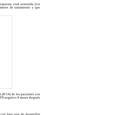
spuesta viral sostenida (ver
 meses de tratamiento y que
 (8/14) de los pacientes con
(ARN negativo 6 meses después
con baja tasa de desarrollar