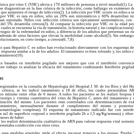
rónica por virus C (VHC) afecta a 170 millones de personas a nivel mundial(1). La
se diagnostican en la fase crónica de la infección, como hallazgo en exámenes d
que aumenten el riesgo de infección(2). La infección por VHC ocurre en niños a n
 por VHC es rara en niños, sólo un 20% son sintomáticos y 60% desarrollan inf
han reportado. Niños con infección crónica son típicamente asintomáticos, con
del 5% desarrolla cirrosis(3). Al comparar la infección por VHC en la edad ped
s cuales se encuentra la vía de transmisión, la historia natural y las complicaciones(4
enigno de la enfermedad en niños, a diferencia de los adultos que presentan un r
 además de otros factores que elevan la morbilidad como alcohol(5). Sin embargo
lucionaron, en corto tiempo, a cirrosis(6, 7,8).
nto para Hepatitis C en niños han evolucionado directamente con los esquemas de 
 respuesta similar a la de los adultos. El tratamiento es bien tolerado y, los niños
ratamiento(10).
to basados en interferón pegilado son mejores que con el interferón convenc
este trabajo es analizar la eficacia del tratamiento combinando Interferón pegil
OS
registrados en la consulta de Hepatología del Hospital J. M. de los Ríos y del H
C crónica, se les indicó tratamiento a 18 de ellos, los cuales presentaban 
o mínimo entre ellas de 6 meses. A todos los pacientes se les realizó biopsia h
enotipo y viremia cuantitativa del virus de Hepatitis C, antes del tratamiento y 
minación del mismo. Los pacientes eran controlados con determinaciones de ex
ratamiento, mensualmente durante el cumplimiento del mismo y posterior 
 hematologías completas). El esquema de tratamiento indicado fue con interf
ún m2 de superficie corporal o interferón pegilado 2b a 1,5 øg/Kg/semana) y riba
 meses de haber
 les realizó determinación cualitativa de ARN para valorar respuesta viral sosten
resentaba coinfección con otros virus.
para medidas repetidas, mide el efecto pre-post respecto a los grupos. Prueba 