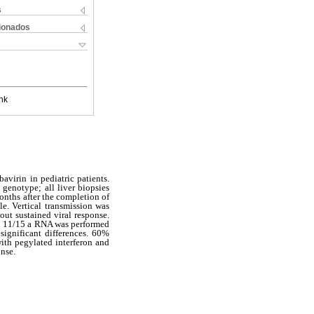
s
cionados
nk
avirin in pediatric patients.
genotype; all liver biopsies
months after the completion of
. Vertical transmission was
out sustained viral response.
In 11/15 a RNA was performed
ignificant differences. 60%
with pegylated interferon and
onse.