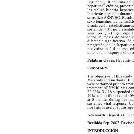
Pegilado y Ribavirina en p
hepatitis C crónica, present
les realizó biopsia hepátic
Interferón pegilado durante 
se realizó ARNVHC. Resultad
sexo femenino. La transmisi
disminución estadísticamente
sostenida. 40% no presentaba
genotipo 1; 1/15 genotipo 2.
todos, 6 meses de haber c
diferencia significativa. S
progresión de la hepatitis
ribavirina es útil en esta e
obtener una respuesta viral s
Palabras claves:
Hepatitis C
SUMMARY
The objective of this study 
Materials and methods: 18 p
were performed prior to treat
treatment ARNVHC was condu
22.23%. 3 / 18 suspended tre
40% had no fibrosis and 40%
at 6 months during treatme
sustained viral response. Co
ribavirin is useful at this a
Key words:
Hepatitis C in ch
Recibido
Sep. 2007.
Revisa
INTRODUCCIÓN