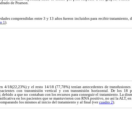
adrado de Pearson.
edades comprendidas entre 3 y 13 años fueron incluidos para recibir tratamiento, 
o 1
).
 en 4/18(22,23%) y el resto 14/18 (77,78%) tenían antecedentes de transfusiones
 pacientes con transmisión vertical y con transmisión horizontal. De los 18 p
ar, debido a que no contaban con los recursos para conseguir el tratamiento. La di
nificativa en los pacientes que se mantuvieron con RNA positivo, no así la ALT, en
 comparando los mismos al inicio del tratamiento y al final (ver
cuadro 2
).