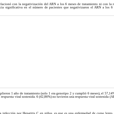
relacionó con la negativización del ARN a los 6 meses de tratamiento ni con la re
cia significativa en el número de pacientes que negativizaron el ARN a los 6
plieron 1 año de tratamiento (solo 1 era genotipo 2 y cumplió 6 meses), el 57,14%
respuesta viral sostenida. 6 (42,86%) no tuvieron una respuesta viral sostenida 
a infección por Hepatitis C en niños, es que es una enfermedad de curso lento, 