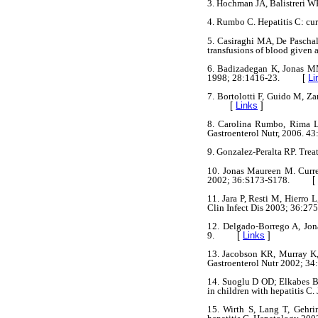
3. Hochman JA, Balistreri WF
4. Rumbo C. Hepatitis C: cur
5. Casiraghi MA, De Paschal
transfusions of blood given 
6. Badizadegan K, Jonas MM,
1998; 28:1416-23.
[
Li
7. Bortolotti F, Guido M, Za
[
Links
]
8. Carolina Rumbo, Rima L, 
Gastroenterol Nutr, 2006. 43
9. Gonzalez-Peralta RP. Trea
10. Jonas Maureen M. Curren
2002; 36:S173-S178.
[
11. Jara P, Resti M, Hierro L
Clin Infect Dis 2003; 36:275
12. Delgado-Borrego A, Jona
9.
[
Links
]
13. Jacobson KR, Murray K, a
Gastroenterol Nutr 2002; 34
14. Suoglu D OD; Elkabes B;
in children with hepatitis C
15. Wirth S, Lang T, Gehrin