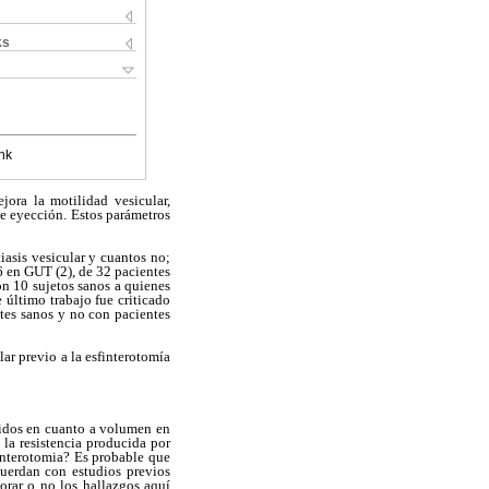
ks
nk
jora la motilidad vesicular,
e eyección. Estos parámetros
iasis vesicular y cuantos no;
6 en GUT (2), de 32 pacientes
on 10 sujetos sanos a quienes
 último trabajo fue criticado
ntes sanos y no con pacientes
lar previo a la esfinterotomía
enidos en cuanto a volumen en
la resistencia producida por
finterotomia? Es probable que
cuerdan con estudios previos
borar o no los hallazgos aquí