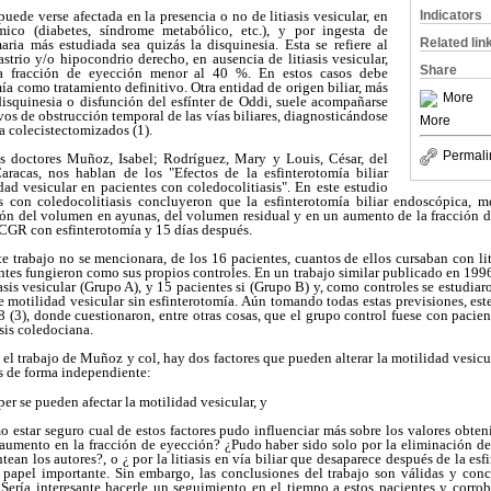
uede verse afectada en la presencia o no de litiasis vesicular, en
Indicators
mico (diabetes, síndrome metabólico, etc.), y por ingesta de
Related lin
aria más estudiada sea quizás la disquinesia. Esta se refiere al
astrio y/o hipocondrio derecho, en ausencia de litiasis vesicular,
Share
a fracción de eyección menor al 40 %. En estos casos debe
ía como tratamiento definitivo. Otra entidad de origen biliar, más
More
a disquinesia o disfunción del esfínter de Oddi, suele acompañarse
os de obstrucción temporal de las vías biliares, diagnosticándose
More
a colecistectomizados (1).
Permali
 doctores Muñoz, Isabel; Rodríguez, Mary y Louis, César, del
aracas, nos hablan de los "Efectos de la esfinterotomía biliar
ad vesicular en pacientes con coledocolitiasis". En este estudio
 con coledocolitiasis concluyeron que la esfinterotomía biliar endoscópica, me
n del volumen en ayunas, del volumen residual y en un aumento de la fracción d
PCGR con esfinterotomía y 15 días después.
e trabajo no se mencionara, de los 16 pacientes, cuantos de ellos cursaban con lit
ntes fungieron como sus propios controles. En un trabajo similar publicado en 199
iasis vesicular (Grupo A), y 15 pacientes si (Grupo B) y, como controles se estudiar
de motilidad vesicular sin esfinterotomía. Aún tomando todas estas previsiones, este
98 (3), donde cuestionaron, entre otras cosas, que el grupo control fuese con pacie
asis coledociana.
 el trabajo de Muñoz y col, hay dos factores que pueden alterar la motilidad vesicu
s de forma independiente:
er se pueden afectar la motilidad vesicular, y
mo estar seguro cual de estos factores pudo influenciar más sobre los valores obt
aumento en la fracción de eyección? ¿Pudo haber sido solo por la eliminación de 
tean los autores?, o ¿ por la litiasis en vía biliar que desaparece después de la es
 papel importante. Sin embargo, las conclusiones del trabajo son válidas y con
s.Sería interesante hacerle un seguimiento en el tiempo a estos pacientes y corro