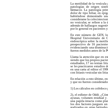
La motilidad de la vesícula p
patologías de origen sisté
fármacos. La patología prim
dolor de tipo biliar, en epig
habiéndose demostrado un
considerarse la colecistectom
no vesicular, se refiere a l
además de hallazgos sugestiv
por lo general en pacientes y
En este número de GEN, los
Hospital Universitario de C
endoscópica sobre la motilid
prospectivo de 16 pacientes
evidenciando una disminució
fueron medidos antes de la 
Llama la atención que en est
siendo que los propios pacie
estudiados, 17 no tenían lit
se les practicaron estudios 
en una carta al editor el 19
con litiasis vesicular sin liti
En relación a esto último, en
y que no fueron considerado
1) Los cálculos en colédoco p
2), el esfínter de Oddi. ¿Có
ayunas, volumen residual y 
una papila intacta como plan
los dos factores jueguen un
realizados en otras latitude