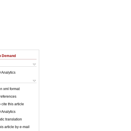
on Demand
 Analytics
 in xml format
 references
cite this article
 Analytics
ic translation
is article by e-mail