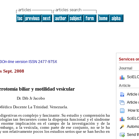
Services 
3
On-line version
ISSN
2477-975X
Journal
s Sept. 2008
SciELO
Article
erotomía biliar y motilidad vesicular
Article
Dr. Dib Jr Jacobo
Article
 Médico Docente La Trinidad. Venezuela.
How to 
 digestivas es complejo y fascinante. Su estudio y comprensión ha
SciELO
ologías tan frecuentes como la dispepsia funcional y el síndrome
a enorme implicación en el campo de la investigación y de la
Automat
 embargo, a la vesícula, como parte de ese conjunto, no se le ha
y son relativamente pocos los estudios serios que se han hecho en
Send th