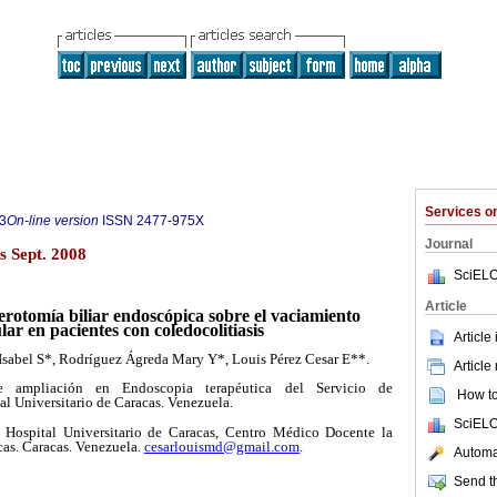
Services 
3
On-line version
ISSN
2477-975X
Journal
s Sept. 2008
SciELO
Article
terotomía biliar endoscópica sobre el vaciamiento
lar en pacientes con coledocolitiasis
Article
sabel S*, Rodríguez Ágreda Mary Y*, Louis Pérez Cesar E**.
Article
e ampliación en Endoscopia terapéutica del Servicio de
How to 
al Universitario de Caracas. Venezuela.
SciELO
 Hospital Universitario de Caracas, Centro Médico Docente la
cas. Caracas. Venezuela.
cesarlouismd@gmail.com
.
Automat
Send th