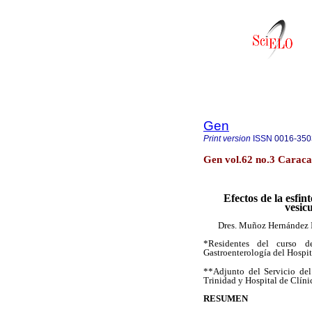
Gen
Print version
ISSN
0016-350
Gen vol.62 no.3 Caraca
Efectos de la esfin
vesicu
Dres. Muñoz Hernández I
*Residentes del curso d
Gastroenterología del Hospit
**Adjunto del Servicio del
Trinidad y Hospital de Clíni
RESUMEN