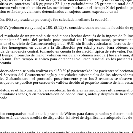
órica es: proteínas 14.8 gr, grasas 22.1 gr y carbohidratos 25 gr para un total d
 menor volumen obtenido en las mediciones hechas en el tiempo X del periodo po
ción estándar previamente determinados en sujetos sanos, expresado en ml.
ón: (FE) expresada en porcentaje fue calculada mediante la ecuación:
)/VA (volumen en ayunas) x 100. (8,15) Se considera como normal la fracción de 
 el resultado de un promedio de mediciones hechas después de la ingesta de Pulmoc
completar 60 min. del periodo post prandial en 10 sujetos sanos, pertenecien
 en el servicio de Gastroenterología del HUC, sin litiasis vesicular ni factores de r
a fue homogénea en cuanto a la distribución por edad y sexo. Para obtener est
a de tendencia central, tomando en cuenta la desviación típica de este valor. Pos
 el tiempo promedio de menor volumen vesicular (volumen residual) fue a 24 min, d
 min. Este tiempo se aplicó para obtener el volumen residual en los pacientes 
rotomía.
observador no se pudo realizar en el 50 % (8 pacientes) de los pacientes seleccion
l Servicio del Gastroenterología y actividades asistenciales de los observadores
les 2 abandonaron el protocolo posteriormente y en los 3 restantes se observo
dos que no se publicó por carecer de validez debido al pequeño número de la muestr
atos: se utilizó una tabla para recolectar las diferentes mediciones ultrasonográficas
oluntarios sanos, y en pacientes con coledocolitiasis, antes y después de la esfin
mado.
dístico comparativo mediante la prueba de Wilcox para datos pareados y determina
ción estándar como medida de dispersión. El nivel de significancia adoptado fue de 
onados con indicación de esfinterotomía biliar endoscópica por coledocolitiasis, 