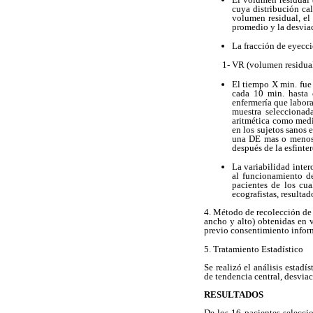
cuya distribución cal
volumen residual, el
promedio y la desvia
La fracción de eyecci
1- VR (volumen residual
El tiempo X min. fue
cada 10 min. hasta 
enfermería que laboran
muestra seleccionad
aritmética como medid
en los sujetos sanos
una DE mas o menos 6
después de la esfinte
La variabilidad inter
al funcionamiento de
pacientes de los cua
ecografistas, resulta
4. Método de recolección de d
ancho y alto) obtenidas en v
previo consentimiento infor
5. Tratamiento Estadístico
Se realizó el análisis esta
de tendencia central, desvia
RESULTADOS
De los 16 pacientes selecci