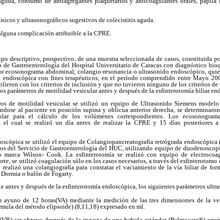
 aguda, consumo de antiagregantes plaquetarios y anticoagulantes orales, papila i
línicos y ultrasonográficos sugestivos de colecistitis aguda.
alguna complicación atribuible a la CPRE.
tipo descriptivo, prospectivo, de una muestra seleccionada de casos, constituida p
io de Gastroenterología del Hospital Universitario de Caracas con diagnóstico bi
por ecosonograma abdominal, colangio-resonancia o ultrasonido endoscópico, quie
 endoscópica con fines terapéuticos, en el período comprendido entre Mayo 20
lieron con los criterios de inclusión y que no tuvieron ninguno de los criterios de
los parámetros de motilidad vesicular antes y después de la esfinterotomía biliar en
tros de motilidad vesicular se utilizó un equipo de Ultrasonido Siemens modelo
ndose al paciente en posición supina y oblicua anterior derecha, se determinaron
icular para el cálculo de los volúmenes correspondientes. Los ecosonogram
 el cual se realizó un día antes de realizar la CPRE y 15 días posteriores a 
doscópica se utilizó el equipo de Colangiopancreatografía retrógrada endoscópica 
tos del Servicio de Gastroenterología del HUC, utilizando equipo de duodenosc
o marca Wilson- Cook. La esfinterotomía se realizó con equipo de electrocoa
orte, se utilizó coagulación sólo en los casos necesarios, a través del esfinterotomo d
 realizó una colangiografía para constatar el vaciamiento de la vía biliar de fo
 Dormia o balón de Fogarty.
e antes y después de la esfinterotomía endoscópica, los siguientes parámetros ultr
n ayuno de 12 horas(VA) mediante la medición de las tres dimensiones de la ves
rmula del método elipsoide) (8,11,18) expresado en ml.
(VR) ser obtuvo después de la ingesta de una bebida estándar (Pulmocare®) equ