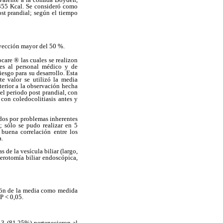
e 355 Kcal. Se consideró como
st prandial; según el tiempo
eyección mayor del 50 %.
are ® las cuales se realizon
tes al personal médico y de
iesgo para su desarrollo. Esta
e valor se utilizó la media
terior a la observación hecha
el periodo post prandial, con
con coledocolitiasis antes y
ados por problemas inherentes
; sólo se pudo realizar en 5
 buena correlación entre los
a.
 de la vesícula biliar (largo,
terotomía biliar endoscópica,
ción de la media como medida
P < 0,05.
13 (81,25%) pertenecieron al