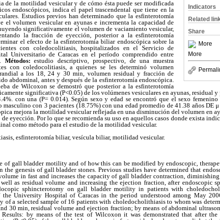
a de la motilidad vesicular y de cómo ésta puede ser modificada
Indicators
icos endoscópicos, indica el papel trascendental que tiene en la
iculares. Estudios previos han determinado que la esfinterotomía
Related lin
ye el volumen vesicular en ayunas e incrementa la capacidad de
inuyendo significativamente el volumen de vaciamiento vesicular,
Share
ntando la fracción de eyección, posterior a la esfinterotomía
erminar el efecto de la esfinterotomía biliar endoscópica sobre la
More
ientes con coledocolitiasis, hospitalizados en el Servicio de
More
ital Universitario de Caracas en el período comprendido entre
7.
Métodos:
estudio descriptivo, prospectivo, de una muestra
es con coledocolitiasis, a quienes se les determinó volumen
Permali
prandial a los 18, 24 y 30 min, volumen residual y fracción de
ido abdominal, antes y después de la esfinterotomía endoscópica.
ueba de Wilcoxon se demostró que posterior a la esfinterotomía
icamente significativa (P<0.05) de los volúmenes vesiculares en ayunas, residual y 
.4%. con una (P= 0.014). Según sexo y edad se encontró que el sexo femenino 
xo masculino con 3 pacientes (18.75%) con una edad promedio de 41.38 años DE μ
ópica mejora la motilidad vesicular reflejada en una disminución del volumen en a
 de eyección. Por lo que se recomienda su uso en aquellos casos donde exista ind
inal como método para el estudio de la motilidad vesicular.
asis, esfinterotomía biliar, vesícula biliar, motilidad vesicular.
 of gall bladder motility and of how this can be modified by endoscopic, therape
n the genesis of gall bladder stones. Previous studies have determined that endo
volume in fast and increases the capacity of gall bladder contraction, diminishi
s well as residual volume and increasing the ejection fraction, after endoscopic 
docopic sphincterotomy on gall bladder motility in patients with choledocholit
f the University Hospital of Caracas in the period understood among May 20
dy of a selected sample of 16 patients with choledocholithiasis to whom was dete
4 and 30 min, residual volume and ejection fraction; by means of abdominal ultrason
 Results: by means of the test of Wilcoxon it was demonstrated that after the