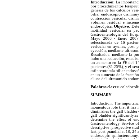
Introducción:
La importanci
por procedimientos terapéut
génesis de los cálculos ves
biliar endoscópica disminu
contracción vesicular, dism
volumen residual e increme
endoscópica.
Objetivo
: Det
motilidad vesicular en pac
Gastroenterología del Hosp
Mayo 2006 - Enero 200
seleccionada de 16 pacient
vesicular en ayunas, post 
eyección; mediante ultrason
Resultados: mediante la pr
hubo una reducción, estadíst
un aumento en la FE del 14
pacientes (81.25%), y el se
esfinterotomía biliar endosc
en un aumento de la fracción
el uso del ultrasonido abdom
Palabras claves:
coledocoliti
SUMMARY
Introduction: The importance
momentous role that it has i
diminishes the gall bladder 
gall bladder significantly,a
determine the effect of en
Gastroenterology Service o
descriptive ,prospective stu
fast, post prandial at 18, 2
endoscopic sphincterotomy.