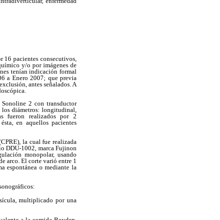
ntradiverticular, enfermedad
or 16 pacientes consecutivos,
oquímico y/o por imágenes de
nes tenían indicación formal
06 a Enero 2007; que previa
 exclusión, antes señalados. A
doscópica.
 Sonoline 2 con transductor
 los diámetros: longitudinal,
as fueron realizados por 2
ésta, en aquellos pacientes
(CPRE), la cual fue realizada
opio DDU-1002, marca Fujinon
gulación monopolar, usando
e arco. El corte varió entre 1
rma espontánea o mediante la
asonográficos:
ícula, multiplicado por una
ivalente a la comida Boyden,