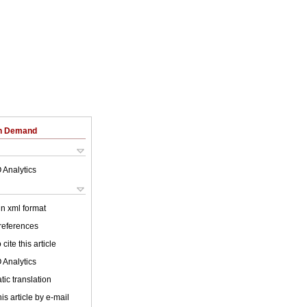
on Demand
 Analytics
 in xml format
 references
cite this article
 Analytics
ic translation
is article by e-mail