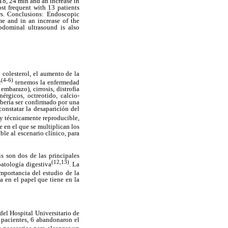
 18, 24 min and an increase in
st frequent with 13 patients
rs. Conclusions: Endoscopic
me and in an increase of the
bdominal ultrasound is also
l colesterol, el aumento de la
(4-6)
r
tenemos la enfermedad
 embarazo), cirrosis, distrofia
nérgicos, octreotido, calcio-
ebería ser confirmado por una
onstatar la desaparición del
 y técnicamente reproducible,
 en el que se multiplican los
ble al escenario clínico, para
is son dos de las principales
(12,13)
atología digestiva
. La
importancia del estudio de la
 en el papel que tiene en la
del Hospital Universitario de
pacientes, 6 abandonaron el