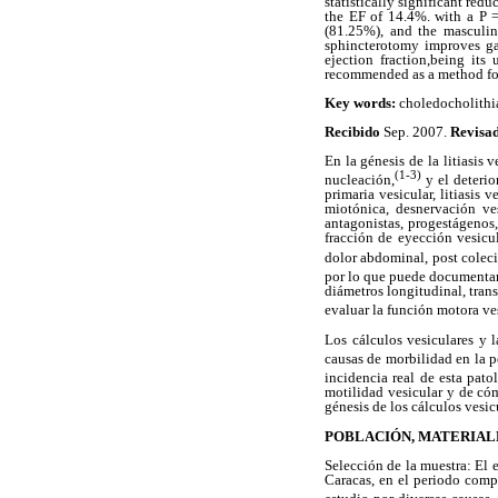
statistically significant red
the EF of 14.4%. with a P =
(81.25%), and the masculin
sphincterotomy improves gal
ejection fraction,being it
recommended as a method for 
Key words:
choledocholithia
Recibido
Sep. 2007.
Revisa
En la génesis de la litiasis 
(1-3)
nucleación,
y el deterio
primaria vesicular, litiasis v
miotónica, desnervación vesi
antagonistas, progestágenos,
fracción de eyección vesicu
dolor abdominal, post colec
por lo que puede documentar
diámetros longitudinal, trans
evaluar la función motora ve
Los cálculos vesiculares y l
causas de morbilidad en la 
incidencia real de esta pat
motilidad vesicular y de có
génesis de los cálculos vesic
POBLACIÓN, MATERIAL
Selección de la muestra: El 
Caracas, en el periodo com