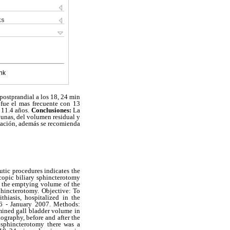
ks
nk
postprandial a los 18, 24 min
fue el mas frecuente con 13
 11.4 años.
Conclusiones:
La
yunas, del volumen residual y
icación, además se recomienda
utic procedures indicates the
scopic biliary sphincterotomy
ng the emptying volume of the
sphincterotomy. Objective: To
hiasis, hospitalized in the
06 - January 2007. Methods:
rmined gall bladder volume in
ography, before and after the
 sphincterotomy there was a