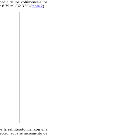
media de los volúmenes a los
e 6.39 ml (32.3 %) (
tabla 2
).
 la esfinterotomía, con una
leccionados se incrementó de