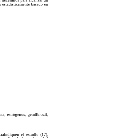
 necesarios para alcanzar un
o estadísticamente basado en
na, estrógenos, gemfibrozil,
raindiquen el estudio (17),