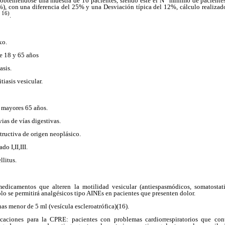
 obteniéndose una muestra de 16 pacientes, siendo éste el N
mínimo de pacientes
), con una diferencia del 25% y una Desviación típica del 12%, cálculo realizad
 16)
.
xo.
e 18 y 65 años
asis.
itiasis vesicular.
y mayores 65 años.
vias de vías digestivas.
structiva de origen neoplásico.
o I,II,III.
llitus.
edicamentos que alteren la motilidad vesicular (antiespasmódicos, somatostati
Sólo se permitirá analgésicos tipo AINEs en pacientes que presenten dolor.
as menor de 5 ml (vesícula escleroatrófica)(16).
icaciones para la CPRE: pacientes con problemas cardiorrespiratorios que cont