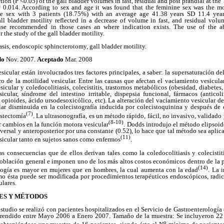
uction (P <0.05) of the gall bladder volumes in fast, residual and post prandial at the
 0.014. According to sex and age it was found that the feminine sex was the mo
e sex with 3 patients (18.75%) with an average age 41.38 years SD 11.4 yea
l bladder motility reflected in a decrease of volume in fast, and residual volu
s use recommended in those cases an where indication exists. The use of the a
the study of the gall bladder motility.
sis, endoscopic sphincterotomy, gall bladder motility.
do
Nov. 2007.
Aceptado
Mar. 2008
vesicular están involucrados tres factores principales, a saber: la supersaturación de
ro de la motilidad vesicular. Entre las causas que afectan el vaciamiento vesicula
esicular y coledocolitiasis, colecistitis, trastornos metabólicos (obesidad, diabetes,
cular, síndrome del intestino irritable, dispepsia funcional, fármacos (anticoli
 opioides, ácido ursodesoxicólico, etc). La alteración del vaciamiento vesicular d
lar disminuida en la colecistografía inducida por colecistoquinina y después de c
(7)
istectomía
. La ultrasonografía, es un método rápido, fácil, no invasivo, validado
(8-10)
 cambios en la función motora vesicular
. Dodds introdujo el método elipsoide
versal y anteroposterior por una constante (0.52), lo hace que tal método sea aplica
(11)
sicular tanto en sujetos sanos como enfermos
.
as consecuencias que de ellos derivan tales como la coledocolitiasis y colecistit
población general e imponen uno de los más altos costos económicos dentro de la p
(14)
ología es mayor en mujeres que en hombres, la cual aumenta con la edad
. La 
mo ésta puede ser modificada por procedimientos terapéuticos endoscópicos, radica
ulares.
ES Y MÉTODOS
estudio se realizó con pacientes hospitalizados en el Servicio de Gastroenterología 
prendido entre Mayo 2006 a Enero 2007. Tamaño de la muestra: Se incluyeron 22 
o