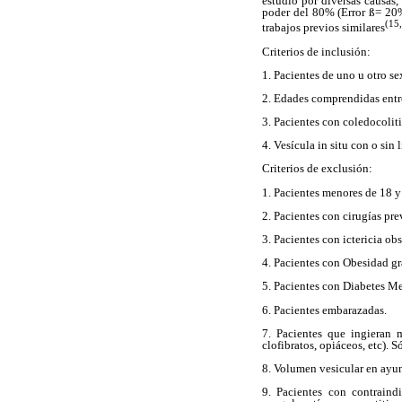
estudio por diversas causas,
poder del 80% (Error ß= 20%
(15,
trabajos previos similares
Criterios de inclusión:
1. Pacientes de uno u otro se
2. Edades comprendidas entr
3. Pacientes con coledocoliti
4. Vesícula in situ con o sin l
Criterios de exclusión:
1. Pacientes menores de 18 
2. Pacientes con cirugías pre
3. Pacientes con ictericia ob
4. Pacientes con Obesidad grad
5. Pacientes con Diabetes Me
6. Pacientes embarazadas.
7. Pacientes que ingieran m
clofibratos, opiáceos, etc). 
8. Volumen vesicular en ayun
9. Pacientes con contraind