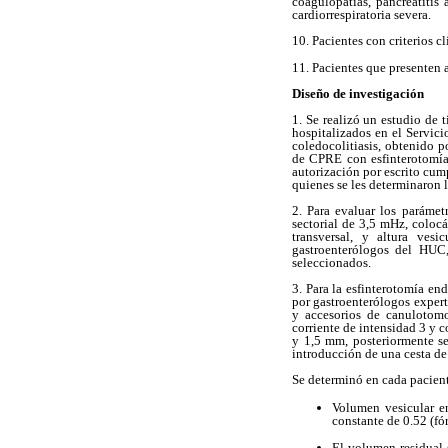
coagulopatías, pancreatitis
cardiorrespiratoria severa.
10. Pacientes con criterios c
11. Pacientes que presenten 
Diseño de investigación
1. Se realizó un estudio de 
hospitalizados en el Servic
coledocolitiasis, obtenido 
de CPRE con esfinterotomía
autorización por escrito cump
quienes se les determinaron 
2. Para evaluar los paráme
sectorial de 3,5 mHz, colocá
transversal, y altura ves
gastroenterólogos del HUC,
seleccionados.
3. Para la esfinterotomía en
por gastroenterólogos exper
y accesorios de canulotom
corriente de intensidad 3 y c
y 1,5 mm, posteriormente se
introducción de una cesta de
Se determinó en cada pacient
Volumen vesicular e
constante de 0.52 (fó
El volumen residual 