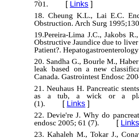
[
Links
]
701.
18. Cheung K.L., Lai E.C. End
Obstruction. Arch Surg 1995;130
19.Pereira-Lima J.C., Jakobs R.,
Obstructive Jaundice due to liver
Patient?. Hepatogastroenterology
20. Sandha G., Bourle M., Haber 
leak based on a new classifica
Canada. Gastrointest Endosc 200
21. Neuhaus H. Pancreatic stents
as a tub, a wick or a plac
[
Links
]
(1).
22. Devie're J. Why do pancreat
[
Link
endosc 2005; 61 (7).
23. Kahaleh M., Tokar J., Con