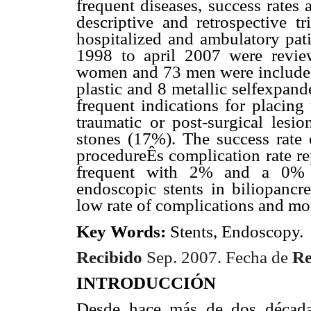
frequent diseases, success rates
descriptive and retrospective t
hospitalized and ambulatory pati
1998 to april 2007 were revie
women and 73 men were included, 
plastic and 8 metallic selfexpan
frequent indications for placing
traumatic or post-surgical lesio
stones (17%). The success rate 
procedureÊs complication rate re
frequent with 2% and a 0% mo
endoscopic stents in biliopancre
low rate of complications and mor
Key Words:
Stents, Endoscopy.
Recibido
Sep. 2007. Fecha de
Re
INTRODUCCIÓN
Desde hace más de dos décadas