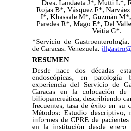
Dres. Landaeta J*, Mutti L*,
Rojas B*, Vásquez F*, Narváe
I*, Khassale M*, Guzmán M*,
Paredes R*, Mago E*, Del Vall
Veitía G*.
*Servicio de Gastroenterología.
de Caracas. Venezuela.
jllgastro
RESUMEN
Desde hace dos décadas esta 
endoscópicas, en patología b
experiencia del Servicio de Ga
Caracas en la colocación de 
biliopancreática, describiendo ca
frecuentes, tasa de éxito en su 
Métodos: Estudio descriptivo, r
informes de CPRE de pacientes 
en la institución desde enero