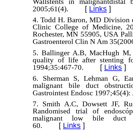
Wallstents in malignantdistal b
[
Links
]
2005;61(4).
4. Todd H. Baron, MD Division 
Clinic College of Medicine, 20
Rochester, MN 55905, USA Pallia
Gastroenterol Clin N Am 35(200
5. Ballinger A.B, MacHugh M, 
quality of life after stenting 
[
Links
]
1994;35:467-70.
6. Sherman S, Lehman G, Earl
malignant bile duct obstruct
Gastrointest Endosc 1997;45(4):
7. Smith A.C, Dowsett JF, Ru
Randomised trial of endoscóp
malignant low bile duct o
[
Links
]
60.