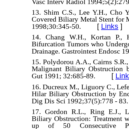
Vasc Interv Radiol 1994;5(2):279
13. Shim C.S., Lee Y.H., Cho Y.
Covered Biliary Metal Stent for 
[
Links
]
1998;30:345-50.
14. Chang W.H., Kortan P., H
Bifurcation Tumors who Undergo 
Drainage. Gastrointest Endosc 1
15. Polydorou A.A., Cairns S.R., 
Malignant Biliary Obstruction 
[
Lin
Gut 1991; 32:685-89.
16. Ducreux M., Liguory C., Lefe
Hilar Biliary Obstruction by En
Dig Dis Sci 1992;37(5):778 - 83.
17. Gordon R.L., Ring E.J., 
Biliary Obstruction: Treatment w
up of 50 Consecutive Pati