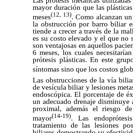
Las prótesis metálicas utilizadas
mayor duración que las plásticas
(12, 13)
meses
. Como alcanzan un
la obstrucción por barro biliar
tiende a crecer a través de la ma
es su costo elevado y el que no 
son ventajosas en aquellos pacie
6 meses, los cuales necesitaría
prótesis plásticas. En este gru
síntomas sino que los costos glo
Las obstrucciones de la vía bili
de vesícula biliar y lesiones metas
endoscópica. El porcentaje de éx
un adecuado drenaje disminuye a
proximal, además el riesgo de
(14-19)
mayor
. Las endoprótesi
tratamiento de las lesiones pos
biliares demostrando su efectivi