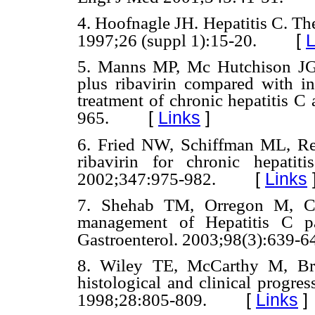
4. Hoofnagle JH. Hepatitis C. Th
[
L
1997;26 (suppl 1):15-20.
5. Manns MP, Mc Hutchison JG, 
plus ribavirin compared with int
treatment of chronic hepatitis C
[
Links
]
965.
6. Fried NW, Schiffman ML, Red
ribavirin for chronic hepati
[
Links
2002;347:975-982.
7. Shehab TM, Orregon M, Ch
management of Hepatitis C pa
Gastroenterol. 2003;98(3):639-6
8. Wiley TE, McCarthy M, Brei
histological and clinical progres
[
Links
]
1998;28:805-809.