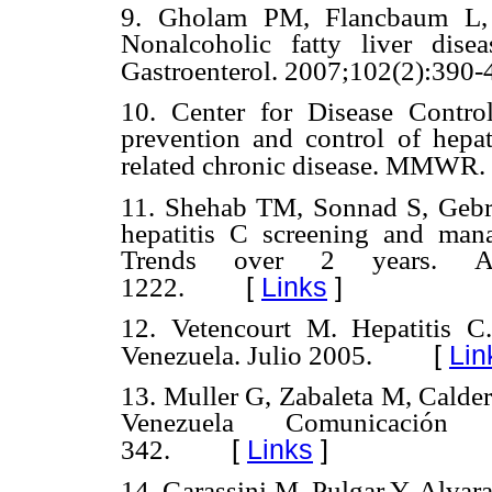
9. Gholam PM, Flancbaum L,
Nonalcoholic fatty liver dis
Gastroenterol. 2007;102(2):390-
10. Center for Disease Contr
prevention and control of hepa
related chronic disease. MMWR.
11. Shehab TM, Sonnad S, Gebr
hepatitis C screening and mana
Trends over 2 years. Am
[
Links
]
1222.
12. Vetencourt M. Hepatitis C
[
Lin
Venezuela. Julio 2005.
13. Muller G, Zabaleta M, Calder
Venezuela Comunicación p
[
Links
]
342.
14. Garassini M, Pulgar Y, Alvar