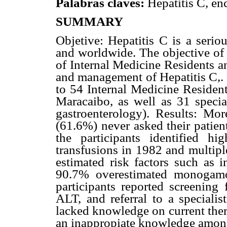
Palabras claves:
Hepatitis C, en
SUMMARY
Objetive: Hepatitis C is a serio
and worldwide. The objective of 
of Internal Medicine Residents an
and management of Hepatitis C,.
to 54 Internal Medicine Residents
Maracaibo, as well as 31 specia
gastroenterology). Results: Mor
(61.6%) never asked their patient
the participants identified h
transfusions in 1982 and multipl
estimated risk factors such as 
90.7% overestimated monogamo
participants reported screening 
ALT, and referral to a speciali
lacked knowledge on current ther
an inappropiate knowledge among