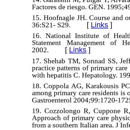
Factores de riesgo. GEN. 1995;4
15. Hoofnagle JH. Course and ou
[
Links
]
36:S21- S29.
16. National Institute of Hea
Statement Management of Hep
[
Links
]
2002.
17. Shehab TM, Sonnad SS, Jef
practice patterns of primary car
with hepatitis C. Hepatology. 19
18. Coppola AG, Karakousis PC,
among primary care residents is 
Gastroenterol 2004;99:1720-172
19. Cozzolongo R, Cuppone R, 
Approach of primary care physici
from a southern Italian area. J I