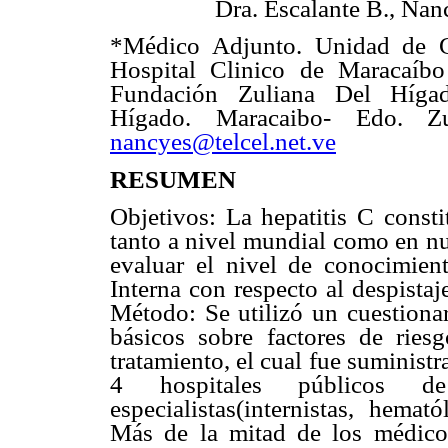
Dra. Escalante B., Na
*Médico Adjunto. Unidad de Ga
Hospital Clinico de Maracaíb
Fundación Zuliana Del Híga
Hígado. Maracaibo- Edo. Zul
nancyes@telcel.net.ve
RESUMEN
Objetivos: La hepatitis C const
tanto a nivel mundial como en nue
evaluar el nivel de conocimien
Interna con respecto al despistaj
Método: Se utilizó un cuestiona
básicos sobre factores de ries
tratamiento, el cual fue suminist
4 hospitales públicos
especialistas(internistas, hemat
Más de la mitad de los médicos