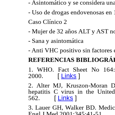
- Asintomático y se considera u
- Uso de drogas endovenosas en 
Caso Clínico 2
- Mujer de 32 años ALT y AST n
- Sana y asintomática
- Anti VHC positivo sin factores 
REFERENCIAS BIBLIOGRÁ
1. WHO. Fact Sheet No 164:
[
Links
]
2000.
2. Alter MJ, Kruszon-Moran D
hepatitis C virus in the Unit
[
Links
]
562.
3. Lauer GH, Walker BD. Medical
Engl J Med 2001;345:41-51.