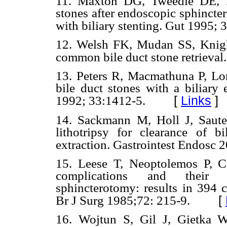
11. Maxton DG, Tweedle DE, M
stones after endoscopic sphincte
with biliary stenting. Gut 1995; 
12. Welsh FK, Mudan SS, Knight
common bile duct stone retrieval
13. Peters R, Macmathuna P, L
bile duct stones with a biliary
[
Links
]
1992; 33:1412-5.
14. Sackmann M, Holl J, Saute
lithotripsy for clearance of b
extraction. Gastrointest Endosc 
15. Leese T, Neoptolemos P, Ca
complications and their 
sphincterotomy: results in 394 c
[
Br J Surg 1985;72: 215-9.
16. Wojtun S, Gil J, Gietka W