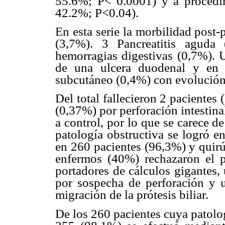
55.6%; P< 0.0001) y a procedim
42.2%; P<0.04).
En esta serie la morbilidad post
(3,7%). 3 Pancreatitis aguda
hemorragias digestivas (0,7%). 
de una ulcera duodenal y en 
subcutáneo (0,4%) con evolución p
Del total fallecieron 2 pacientes
(0,37%) por perforación intestin
a control, por lo que se carece d
patología obstructiva se logró e
en 260 pacientes (96,3%) y quirú
enfermos (40%) rechazaron el 
portadores de cálculos gigantes,
por sospecha de perforación y u
migración de la prótesis biliar.
De los 260 pacientes cuya patolo