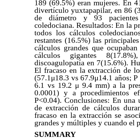
189 (69.5%) eran mujeres. En 41
divertículo yuxtapapilar, en 86
de diámetro y 93 pacientes 
coledociana. Resultados: En la p
todos los cálculos coledocian
restantes (16.5%) las principale
cálculos grandes que ocupaban
cálculos gigantes 8(17.8%
discoagulopatía en 7(15.6%). Hu
El fracaso en la extracción de l
(57.1μ18.3 vs 67.9μ14.1 años; P 
6.1 vs 19.2 μ 9.4 mm) a la pres
0.0001) y a procedimientos e
P<0.04). Conclusiones: En una u
de extracción de cálculos dura
fracaso en la extracción se asoc
grandes y múltiples y cuando el 
SUMMARY