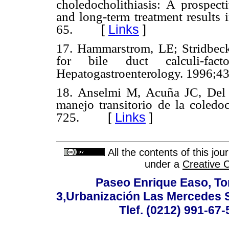
choledocholithiasis: A prospect
and long-term treatment results
[
Links
]
65.
17. Hammarstrom, LE; Stridbeck
for bile duct calculi-fact
Hepatogastroenterology. 1996;43
18. Anselmi M, Acuña JC, Del Va
manejo transitorio de la coledo
[
Links
]
725.
All the contents of this jo
under a
Creative 
Paseo Enrique Easo, Torr
3,Urbanización Las Mercedes 
Tlef. (0212) 991-67-