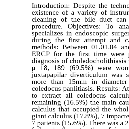
Introduction: Despite the techn
existence of a variety of instru
cleaning of the bile duct can
procedure. Objectives: To an
specializes in endoscopic surger
during the first attempt and c
methods: Between 01.01.04 an
ERCP for the first time were 
diagnosis of choledocholithiasis
μ 18, 189 (69.5%) were wome
juxtapapilar diverticulum was 
more than 15mm in diameter 
coledocus panlitiasis. Results: A
to extract all coledocus calcu
remaining (16.5%) the main caus
calculus that occupied the whol
giant calculus (17.8%), 7 impact
7 patients (15.6%). There was a 