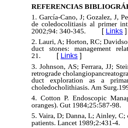
REFERENCIAS BIBLIOGRÁ
1. García-Cano, J; Gozalez, J, Pe
de coledocolitiasis al primer 
[
Links
]
2002;94: 340-345.
2. Lauri, A; Horton, RC; Davidson
duct stones: management rela
[
Links
]
21.
3. Johnson, AS; Ferrara, JJ; Ste
retrograde cholangiopancreatogr
duct exploration as a prim
choledocholithiasis. Am Surg.19
4. Cotton P. Endoscopic Manag
oranges). Gut 1984;25:587-98.
5. Vaira, D; Danna, L; Ainley, C
patients. Lancet 1989;2:431-4.