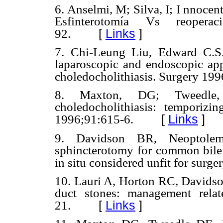
6. Anselmi, M; Silva, I; I nnocent
Esfinterotomía Vs reoper
[
Links
]
92.
7. Chi-Leung Liu, Edward C.S
laparoscopic and endoscopic appr
choledocholithiasis. Surgery 19
8. Maxton, DG; Tweedle,
choledocholithiasis: temporizi
[
Links
]
1996;91:615-6.
9. Davidson BR, Neoptolem
sphincterotomy for common bile d
in situ considered unfit for surg
10. Lauri A, Horton RC, Davidson
duct stones: management rela
[
Links
]
21.