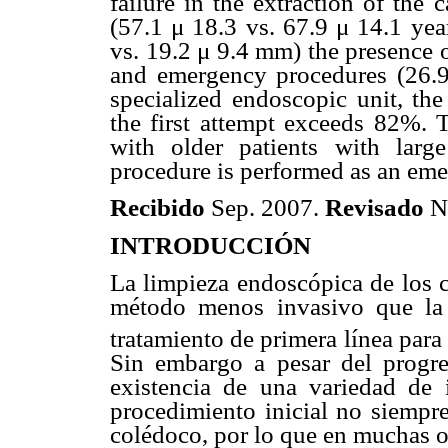
failure in the extraction of the
(57.1 μ 18.3 vs. 67.9 μ 14.1 yea
vs. 19.2 μ 9.4 mm) the presence o
and emergency procedures (26.9
specialized endoscopic unit, the
the first attempt exceeds 82%. T
with older patients with lar
procedure is performed as an eme
Recibido
Sep. 2007.
Revisado
N
INTRODUCCIÓN
La limpieza endoscópica de los cá
método menos invasivo que la c
tratamiento de primera línea para l
Sin embargo a pesar del progre
existencia de una variedad de i
procedimiento inicial no siempre
colédoco, por lo que en muchas o