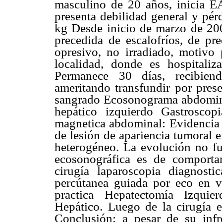
masculino de 20 años, inicia E
presenta debilidad general y pér
kg Desde inicio de marzo de 200
precedida de escalofríos, de pre
opresivo, no irradiado, motivo 
localidad, donde es hospitali
Permanece 30 días, recibiend
ameritando transfundir por prese
sangrado Ecosonograma abdomin
hepático izquierdo Gastrosco
magnetica abdominal: Evidencia 
de lesión de apariencia tumoral e
heterogéneo. La evolución no fu
ecosonográfica es de comportam
cirugía laparoscopia diagnosti
percútanea guiada por eco en vi
practica Hepatectomía Izquie
Hepático. Luego de la cirugía el
Conclusión: a pesar de su infr