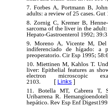
7. Forbes A, Portmann B, John
adults: a review of 25 cases. Gu
8. Zornig C, Kremer B, Henne
sarcoma of the liver in the adult:
Hepato-Gastroenterol 1992; 39:3
9. Moreno A, Vicente M, Del
indiferenciado de hígado: a 
preoperatorio. Cir Esp 1995; 58:
10. Miettinen M, Kahlos T. Undi
liver: Epithelial features as s
electron microscopic exa
[
Links
]
2103.
11. Botella MT, Cabrera T, S
Uribarrena R. Hemangioendoteli
hepático. Rev Esp Enf Digest19