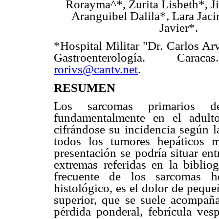
Rorayma^*, Zurita Lisbeth*, J
Aranguibel Dalila*, Lara Jaci
Javier*.
*Hospital Militar "Dr. Carlos Ar
Gastroenterología. Caraca
rorivs@cantv.net
.
RESUMEN
Los sarcomas primarios de 
fundamentalmente en el adult
cifrándose su incidencia según l
todos los tumores hepáticos 
presentación se podría situar en
extremas referidas en la bibli
frecuente de los sarcomas he
histológico, es el dolor de peq
superior, que se suele acompaña
pérdida ponderal, febrícula vesp