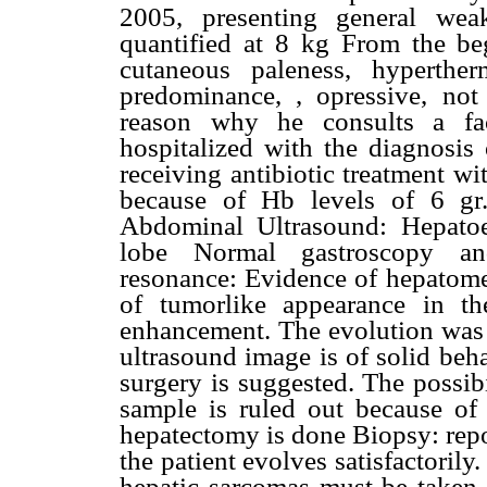
2005, presenting general wea
quantified at 8 kg From the b
cutaneous paleness, hyperther
predominance, , opressive, not 
reason why he consults a fac
hospitalized with the diagnosis
receiving antibiotic treatment w
because of Hb levels of 6 gr.
Abdominal Ultrasound: Hepatoe
lobe Normal gastroscopy an
resonance: Evidence of hepatomeg
of tumorlike appearance in th
enhancement. The evolution was n
ultrasound image is of solid beh
surgery is suggested. The possib
sample is ruled out because of 
hepatectomy is done Biopsy: repo
the patient evolves satisfactoril
hepatic sarcomas must be taken i