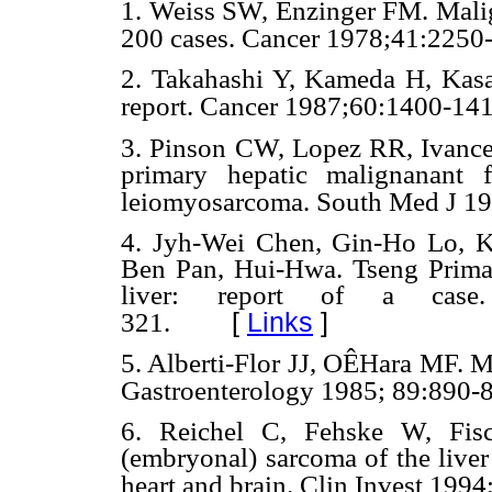
1. Weiss SW, Enzinger FM. Malign
200 cases. Cancer 1978;41:2250
2. Takahashi Y, Kameda H, Kasai
report. Cancer 1987;60:1400-141
3. Pinson CW, Lopez RR, Ivancev
primary hepatic malignanant f
leiomyosarcoma. South Med J 1
4. Jyh-Wei Chen, Gin-Ho Lo, 
Ben Pan, Hui-Hwa. Tseng Primar
liver: report of a case. 
[
Links
]
321.
5. Alberti-Flor JJ, OÊHara MF. Ma
Gastroenterology 1985; 89:890-
6. Reichel C, Fehske W, Fisc
(embryonal) sarcoma of the liver 
heart and brain. Clin Invest 199