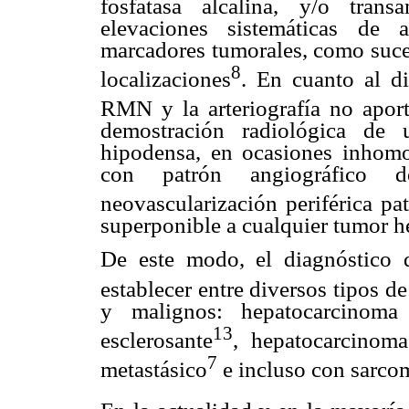
fosfatasa alcalina, y/o tran
elevaciones sistemáticas de 
marcadores tumorales, como suce
8
localizaciones
. En cuanto al di
RMN y la arteriografía no aport
demostración radiológica de 
hipodensa, en ocasiones inhomo
con patrón angiográfico 
neovascularización periférica pa
superponible a cualquier tumor h
De este modo, el diagnóstico d
establecer entre diversos tipos d
y malignos: hepatocarcinoma 
13
esclerosante
, hepatocarcinoma
7
metastásico
e incluso con sarcom