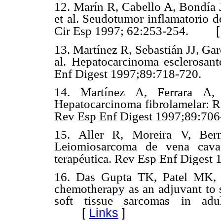
12. Marín R, Cabello A, Bondía 
et al. Seudotumor inflamatorio d
Cir Esp 1997; 62:253-254.
13. Martínez R, Sebastián JJ, Gar
al. Hepatocarcinoma esclerosan
Enf Digest 1997;89:718-720.
14. Martínez A, Ferrara A
Hepatocarcinoma fibrolamelar: Re
Rev Esp Enf Digest 1997;89:706
15. Aller R, Moreira V, Be
Leiomiosarcoma de vena cava 
terapéutica. Rev Esp Enf Digest
16. Das Gupta TK, Patel MK, 
chemotherapy as an adjuvant to s
soft tissue sarcomas in adu
[
Links
]