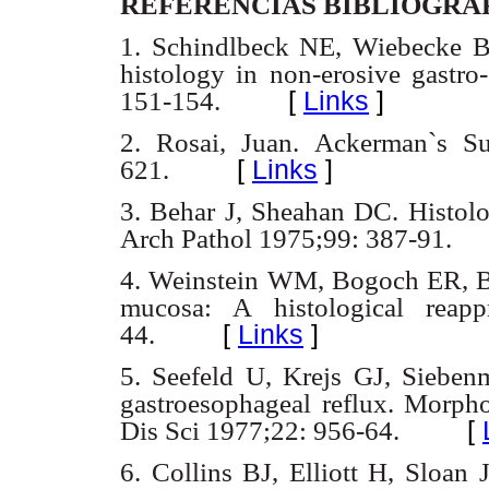
REFERENCIAS BIBLIOGRÁ
1. Schindlbeck NE, Wiebecke B,
histology in
non-erosive gastro
[
Links
]
151-154.
2. Rosai, Juan.
Ackerman`s Su
[
Links
]
621.
3. Behar J, Sheahan DC. Histolo
Arch Pathol 1975;99: 387-91.
4. Weinstein
WM, Bogoch ER, B
mucosa: A histological reappr
[
Links
]
44.
5. Seefeld U, Krejs GJ, Sieben
gastroesophageal reflux. Morpho
[
Dis Sci 1977;22: 956-64.
6. Collins BJ, Elliott H, Sloan 