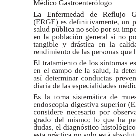
Médico Gastroenterólogo
La Enfermedad de Reflujo Ga
(ERGE) es definitivamente, un
p
salud pública no solo por su impo
en la
población general si no p
tangible y drástica en la calid
rendimiento de las personas que 
El tratamiento de los síntomas 
en
el campo de la salud, la det
así
determinar conductas prevent
diaria de
las especialidades médic
Es la toma sistemática de mues
endoscopia
digestiva superior (
considere
necesario por observ
grado
del mismo; lo que ha per
dudas, el
diagnóstico histológico 
esta práctica
no solo está absolut