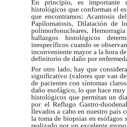
En principio, es importante 
histológicos
que conforman el espe
que encontramos:
Acantosis del
Papilomatosis,
Dilatación de lo
polimorfonucleares,
Hemorragia 
hallazgos histológicos determ
inespecíficos cuando se observa
inconveniente mayor a la hora de
definitorio de daño por enfermeda
Por otro lado, hay que consider
significativo (valores que van d
de
pacientes con síntomas claro
daño
esofágico, lo que hace muy 
histológicos
que permitan un di
por
el Reflugo Gastro-duodenal
llevados a
cabo en nuestro país c
la toma de
biopsias en esófagos s
realizado por
un excelente grupo