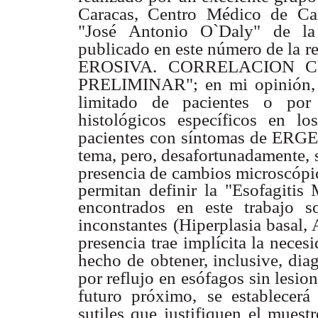
Caracas, Centro
Médico de Car
"José Antonio O`Daly" de la
publicado en este número de la
r
EROSIVA. CORRELACION C
PRELIMINAR"; en mi opinión, 
limitado de pacientes o por 
histológicos específicos en l
pacientes con síntomas de ERGE, 
tema, pero, desafortunadamente, 
presencia de cambios microscópic
permitan definir la "Esofagitis
encontrados en este trabajo s
inconstantes
(Hiperplasia basal,
presencia
trae implícita la neces
hecho de
obtener, inclusive, dia
por reflujo en
esófagos sin lesio
futuro próximo,
se establecerá
sutiles que justifiquen
el muestr