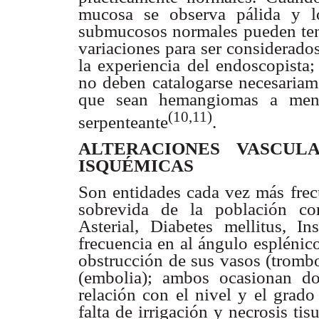
mucosa se observa pálida y l
submucosos normales pueden ten
variaciones para ser considerado
la experiencia del endoscopista
no deben catalogarse necesaria
que sean hemangiomas a meno
(10,11)
serpenteante
.
ALTERACIONES VASCUL
ISQUÉMICAS
Son entidades cada vez más frec
sobrevida de la población co
Asterial, Diabetes mellitus, In
frecuencia en al ángulo esplénic
obstrucción de sus vasos (trombo
(embolia); ambos ocasionan d
relación con el nivel y el grado
falta de irrigación y necrosis ti