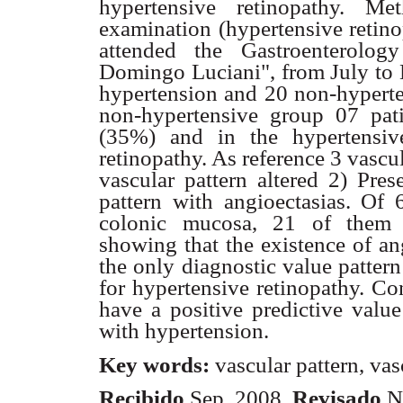
hypertensive retinopathy. M
examination (hypertensive retin
attended the Gastroenterology
Domingo Luciani", from July to 
hypertension and 20 non-hyperten
non-hypertensive group 07 pati
(35%) and in the hypertensiv
retinopathy. As reference 3 vascul
vascular pattern altered 2) Pres
pattern with angioectasias. Of 
colonic mucosa, 21 of them (
showing that the existence of an
the only diagnostic value pattern
for hypertensive retinopathy. Co
have a positive predictive value
with hypertension.
Key words:
vascular pattern, vas
Recibido
Sep. 2008.
Revisado
N