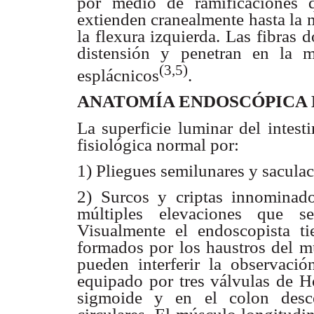
por medio de ramificaciones 
extienden cranealmente hasta la 
la flexura izquierda. Las fibras 
distensión y penetran en la m
(3,5)
esplácnicos
.
ANATOMÍA ENDOSCÓPICA 
La superficie luminar del intest
fisiológica normal por:
1) Pliegues semilunares y saculac
2) Surcos y criptas innominad
múltiples elevaciones que se
Visualmente el endoscopista ti
formados por los haustros del mú
pueden interferir la observaci
equipado por tres válvulas de Ho
sigmoide y en el colon desce