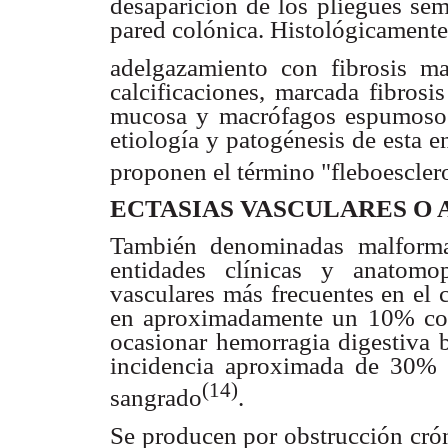
desaparición de los pliegues se
pared colónica. Histológicamente
adelgazamiento con fibrosis m
calcificaciones, marcada fibros
mucosa y macrófagos espumosos 
etiología y patogénesis de esta 
proponen el término "fleboesclero
ECTASIAS VASCULARES O 
También denominadas malforma
entidades clínicas y anatomop
vasculares más frecuentes en el 
en aproximadamente un 10% con 
ocasionar hemorragia digestiva 
incidencia aproximada de 30% 
(14)
sangrado
.
Se producen por obstrucción cróni