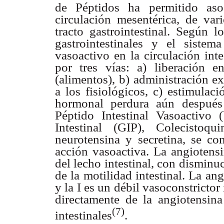
de Péptidos ha permitido aso
circulación mesentérica, de var
tracto gastrointestinal. Según 
gastrointestinales y el sistem
vasoactivo en la circulación int
por tres vías: a) liberación e
(alimentos), b) administración e
a los fisiológicos, c) estimulac
hormonal perdura aún después 
Péptido Intestinal Vasoactivo 
Intestinal (GIP), Colecistoq
neurotensina y secretina, se c
acción vasoactiva. La angiotensi
del lecho intestinal, con dismin
de la motilidad intestinal. La angi
y la I es un débil vasoconstrictor
directamente de la angiotensina 
(7)
intestinales
.