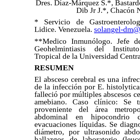
Dres. Díaz-Márquez S.*, Bastard
Dib Jr J.*, Chacón 
* Servicio de Gastroenterolog
Lidice. Venezuela.
solangel-dm@
**Medico Inmunólogo. Jefe d
Geohelmintiasis del Institu
Tropical de la Universidad Centr
RESUMEN
El absceso cerebral es una infrec
de la infección por E. histolyti
falleció por múltiples abscesos 
amebiano. Caso clínico: Se t
proveniente del área metropo
abdominal en hipocondrio d
evacuaciones líquidas. Se diagn
diámetro, por ultrasonido abdo
hallazgos de laboratorio (leuc