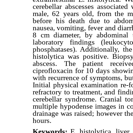
cerebellar abscesses associated 
male, 62 years old, from the 
before his death due to abdom
nausea, vomiting, fever and diar
8 cm diameter, by abdominal ul
laboratory findings (leukocyt
phosphatases). Additionally, th
histolytica was positive. Biop
abscess. The patient receiv
ciprofloxacin for 10 days show
with recurrence of symptoms, but
Initial physical examination re
refractory to treatment, and find
cerebellar syndrome. Cranial 
multiple hypodense images in co
drainage was raised; however the
hours.
Keywords:
E. histolytica, live