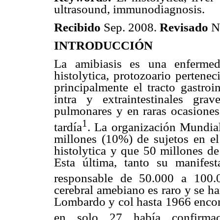
ultrasound, immunodiagnosis.
Recibido
Sep. 2008.
Revisado
N
INTRODUCCIÓN
La amibiasis es una enfermed
histolytica, protozoario pertene
principalmente el tracto gastroi
intra y extraintestinales gr
pulmonares y en raras ocasiones
1
tardía
. La organización Mundia
millones (10%) de sujetos en el
histolytica y que 50 millones de
Esta última, tanto su manifesta
responsable de 50.000 a 100.
cerebral amebiano es raro y se h
Lombardo y col hasta 1966 encont
en solo 27 había confirmac