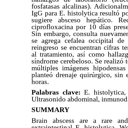
fosfatasas alcalinas). Adicional
IgG para E. histolytica resultó p
sugiere absceso hepático. Re
ciprofloxacina por 10 días prese
Sin embargo, consulta nuevament
se agrega cefalea occipital de
reingreso se encuentran cifras t
al tratamiento, así como hallaz
síndrome cerebeloso. Se realizó 
múltiples imágenes hipodensas
planteó drenaje quirúrgico, sin 
horas.
Palabras clave:
E. histolytica,
Ultrasonido abdominal, inmunodi
SUMMARY
Brain abscess are a rare and
extraintestinal E. histolytica. 