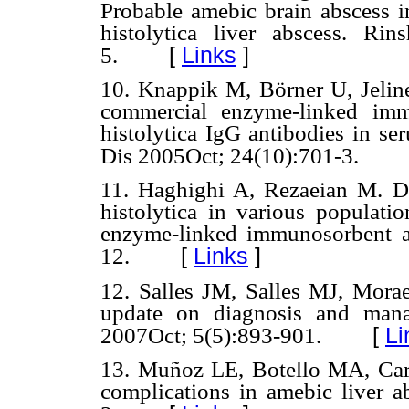
Probable amebic brain abscess
histolytica liver abscess. Ri
[
Links
]
5.
10. Knappik M, Börner U, Jelinek
commercial enzyme-linked imm
histolytica IgG antibodies in se
Dis 2005Oct; 24(10):701-3.
11. Haghighi A, Rezaeian M. D
histolytica in various populati
enzyme-linked immunosorbent as
[
Links
]
12.
12. Salles JM, Salles MJ, Mora
update on diagnosis and mana
[
Li
2007Oct; 5(5):893-901.
13. Muñoz LE, Botello MA, Carr
complications in amebic liver 