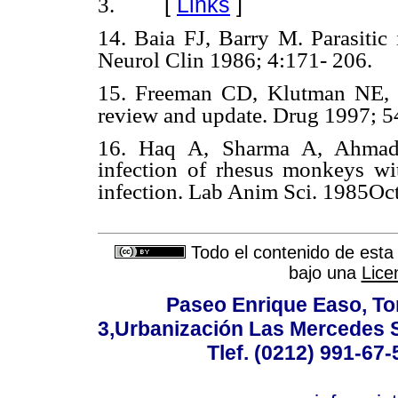
[
Links
]
3.
14. Baia FJ, Barry M. Parasitic 
Neurol Clin 1986; 4:171- 206.
15. Freeman CD, Klutman NE, 
review and update. Drug 1997; 5
16. Haq A, Sharma A, Ahmad
infection of rhesus monkeys w
infection. Lab Anim Sci. 1985Oct
Todo el contenido de esta 
bajo una
Lice
Paseo Enrique Easo, Torr
3,Urbanización Las Mercedes 
Tlef. (0212) 991-67-