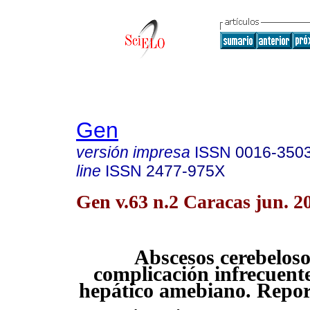
Gen
versión impresa
ISSN
0016-350
line
ISSN
2477-975X
Gen v.63 n.2 Caracas jun. 2
Abscesos cerebelos
complicación infrecuent
hepático amebiano. Repor