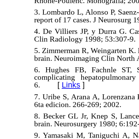
Rhone-Poulenc. Monografía; 200
3. Lombardo L, Alonso P, Saenz-
report of 17 cases. J Neurosurg 
4. De Villiers JP, y Durra G. Ca
Clin Radiology 1998; 53:307-9.
5. Zimmerman R, Weingarten K. N
brain. Neuroimaging Clin North 
6. Hughes FB, Fachnle ST, Si
complicating hepatopulmonary
[
Links
]
6.
7. Uribe S, Arana A, Lorenzana 
6ta edicion. 266-269; 2002.
8. Becker GL Jr, Knep S, Lanc
brain. Neurosurgery 1980; 6:192
9. Yamasaki M, Taniguchi A, N