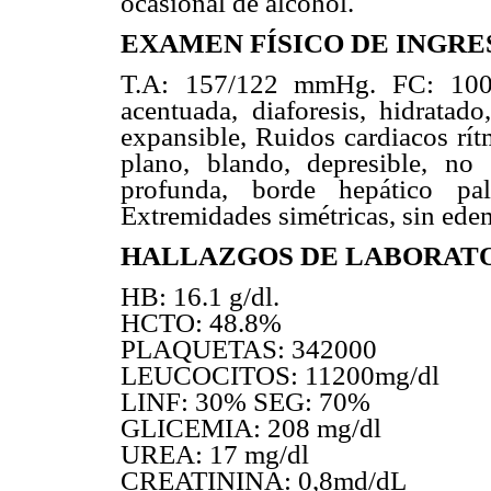
ocasional de alcohol.
EXAMEN FÍSICO DE INGRE
T.A: 157/122 mmHg. FC: 100x
acentuada, diaforesis, hidratad
expansible, Ruidos cardiacos rí
plano, blando, depresible, no 
profunda, borde hepático pa
Extremidades simétricas, sin ede
HALLAZGOS DE LABORATO
HB: 16.1 g/dl.
HCTO: 48.8%
PLAQUETAS: 342000
LEUCOCITOS: 11200mg/dl
LINF: 30% SEG: 70%
GLICEMIA: 208 mg/dl
UREA: 17 mg/dl
CREATININA: 0,8md/dL