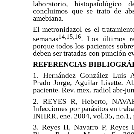
laboratorio, histopatológico
concluimos que se trato de abs
amebiana.
El metronidazol es el tratamient
14,15,16
semanas
. Los últimos r
porque todos los pacientes sobre
deben ser tratadas con punción e
REFERENCIAS BIBLIOGRÁ
1. Hernández González Luis A
Prado Jorge, Aguilar Lisette. A
paciente. Rev. mex. radiol abr-ju
2. REYES R, Heberto, NAVA
Infecciones por parásitos en traba
INHRR, ene. 2004, vol.35, no.1, 
3. Reyes H, Navarro P, Reyes H