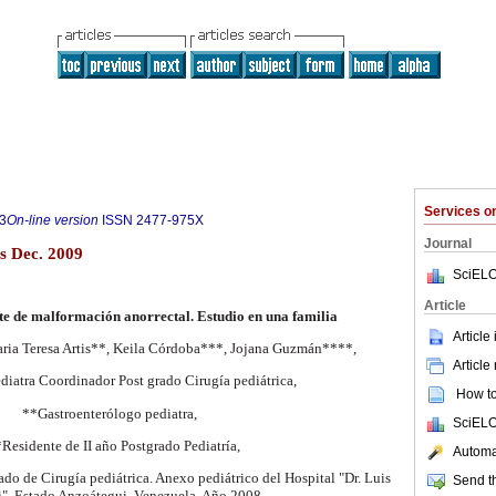
Services 
3
On-line version
ISSN
2477-975X
Journal
s Dec. 2009
SciELO
Article
e de malformación anorrectal. Estudio en una familia
Article
aria Teresa Artis**, Keila Córdoba***, Jojana Guzmán****,
Article
diatra Coordinador Post grado Cirugía pediátrica,
How to 
**Gastroenterólogo pediatra,
SciELO
Residente de II año Postgrado Pediatría,
Automat
do de Cirugía pediátrica. Anexo pediátrico del Hospital "Dr. Luis
Send th
i". Estado Anzoátegui. Venezuela. Año 2008