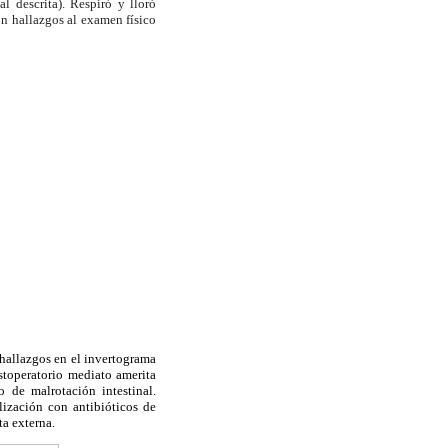
l descrita). Respiró y lloró
n hallazgos al examen físico
 hallazgos en el invertograma
stoperatorio mediato amerita
o de malrotación intestinal.
ización con antibióticos de
ta externa.