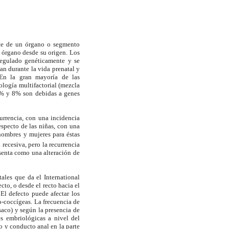
rte de un órgano o segmento
u órgano desde su origen. Los
regulado genéticamente y se
n durante la vida prenatal y
 En la gran mayoría de las
logía multifactorial (mezcla
7% y 8% son debidas a genes
urrencia, con una incidencia
specto de las niñas, con una
 hombres y mujeres para éstas
recesiva, pero la recurrencia
esenta como una alteración de
ales que da el International
cto, o desde el recto hacia el
 El defecto puede afectar los
ro-coccígeas. La frecuencia de
saco) y según la presencia de
es embriológicas a nivel del
to y conducto anal en la parte