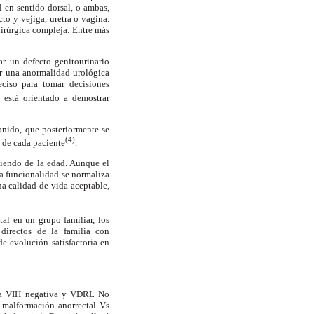
l en sentido dorsal, o ambas,
to y vejiga, uretra o vagina.
irúrgica compleja. Entre más
ar un defecto genitourinario
ar una anormalidad urológica
ciso para tomar decisiones
 está orientado a demostrar
onido, que posteriormente se
(4)
a de cada paciente
.
diendo de la edad. Aunque el
la funcionalidad se normaliza
na calidad de vida aceptable,
al en un grupo familiar, los
directos de la familia con
e evolución satisfactoria en
ogía VIH negativa y VDRL No
e malformación anorrectal Vs