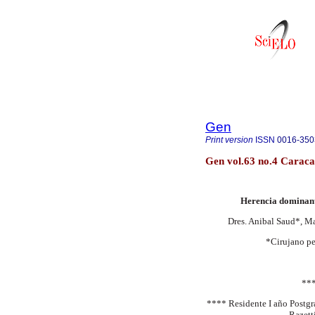
Gen
Print version
ISSN
0016-350
Gen vol.63 no.4 Caraca
Herencia dominant
Dres. Anibal Saud*, M
*Cirujano pe
***
**** Residente I año Postgra
Razett