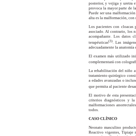
posterior, y vejiga y uretra
provoca la mayor parte de la
Puede ser una malformación 
alta es la malformación, co
Los pacientes con cloacas p
asociado. Al contrario, los
acompañante. Los datos cl
(3)
terapéuticas
. Las imágene
adecuadamente la anatomía de
El examen más utilizado ini
complementará con colografía
La rehabilitación del niño 
tratamiento quirúrgico consi
a edades avanzadas o incluso
que permita al paciente desar
El motivo de esta presentac
criterios diagnósticos y 
malformaciones anorrectales
todos.
CASO CLÍNICO
Neonato masculino producto
Reactivo vigentes, Tipiaje 