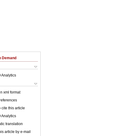
on Demand
 Analytics
 in xml format
 references
cite this article
 Analytics
ic translation
is article by e-mail