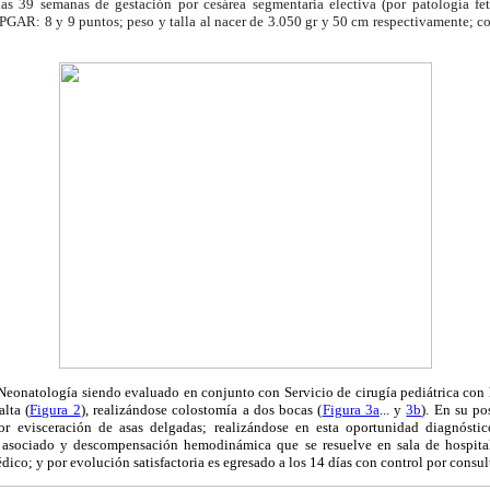
s 39 semanas de gestación por cesárea segmentaria electiva (por patología feta
PGAR: 8 y 9 puntos; peso y talla al nacer de 3.050 gr y 50 cm respectivamente; co
 Neonatología siendo evaluado en conjunto con Servicio de cirugía pediátrica con
lta (
Figura 2
), realizándose colostomía a dos bocas (
Figura 3a
... y
3b
). En su po
or evisceración de asas delgadas; realizándose en esta oportunidad diagnóstic
o asociado y descompensación hemodinámica que se resuelve en sala de hospital
ico; y por evolución satisfactoria es egresado a los 14 días con control por consul