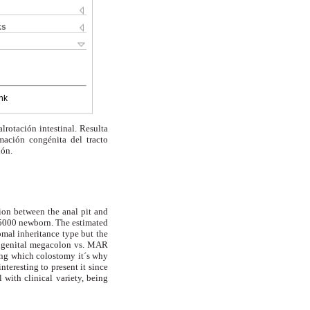
ks
nk
rotación intestinal. Resulta
mación congénita del tracto
ión.
ion between the anal pit and
o 5000 newborn. The estimated
omal inheritance type but the
congenital megacolon vs. MAR
ing which colostomy it´s why
nteresting to present it since
 with clinical variety, being