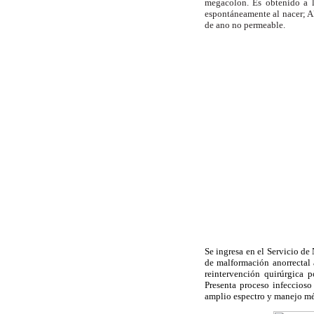
megacolon. Es obtenido a la
espontáneamente al nacer; A
de ano no permeable.
Se ingresa en el Servicio de
de malformación anorrectal a
reintervención quirúrgica p
Presenta proceso infeccios
amplio espectro y manejo méd