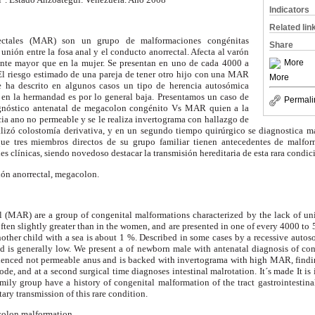
Indicators
Related lin
ectales (MAR) son un grupo de malformaciones congénitas
Share
e unión entre la fosa anal y el conducto anorrectal. Afecta al varón
More
ente mayor que en la mujer. Se presentan en uno de cada 4000 a
El riesgo estimado de una pareja de tener otro hijo con una MAR
More
e ha descrito en algunos casos un tipo de herencia autosómica
a en la hermandad es por lo general baja. Presentamos un caso de
Permali
gnóstico antenatal de megacolon congénito Vs MAR quien a la
cia ano no permeable y se le realiza invertograma con hallazgo de
alizó colostomía derivativa, y en un segundo tiempo quirúrgico se diagnostica mal
 que tres miembros directos de su grupo familiar tienen antecedentes de malfor
es clínicas, siendo novedoso destacar la transmisión hereditaria de esta rara condic
ón anorrectal, megacolon.
 (MAR) are a group of congenital malformations characterized by the lack of un
often slightly greater than in the women, and are presented in one of every 4000 t
nother child with a sea is about 1 %. Described in some cases by a recessive autos
od is generally low. We present a of newborn male with antenatal diagnosis of 
denced not permeable anus and is backed with invertograma with high MAR, find
e, and at a second surgical time diagnoses intestinal malrotation. It´s made It is i
mily group have a history of congenital malformation of the tract gastrointestinal
tary transmission of this rare condition.
colon malformation.