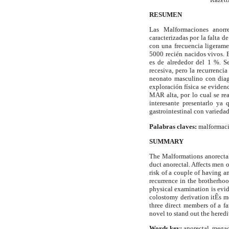
RESUMEN
Las Malformaciones anorr
caracterizadas por la falta d
con una frecuencia ligeram
5000 recién nacidos vivos. 
es de alrededor del 1 %. S
recesiva, pero la recurrenci
neonato masculino con dia
exploración física se eviden
MAR alta, por lo cual se re
interesante presentarlo ya
gastrointestinal con variedad
Palabras claves:
malformaci
SUMMARY
The Malformations anorectal
duct anorectal. Affects men 
risk of a couple of having a
recurrence in the brotherho
physical examination is evi
colostomy derivation itÊs mod
three direct members of a fa
novel to stand out the heredi
Words key:
anorectal, mega