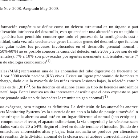
do
Nov. 2008.
Aceptado
May. 2009.
lformación congénita se define como un defecto estructural en un órgano o pa
lteración intrínseca del desarrollo, esto quiere decir una alteración en un tejido 
a genética han permitido conocer que todo el proceso de la morfogénesis está 
tidad, cada vez más creciente de genes llamados genes del desarrollo que funciona
de guiar todos los procesos involucrados en el desarrollo prenatal normal.
50%-60%) no es posible conocer la causa del defecto, entre 20% y 25% son de etio
bientales); 7% a 10% son provocadas por agentes meramente ambientales; entre 
(1)
n de etiología cromosómica
.
ales (MAR) representan una de las anomalías del tubo digestivo de frecuente oc
 1 por 5000 recién nacidos (RN) vivos. Existe un ligero predominio de hombres re
mbargo, dado que la mayoría de las niñas tienen lesiones bajas, la relación entre
(2)
ltas es de 1,8:1
. Se ha descrito en algunos casos un tipo de herencia autosómica 
neral baja. Por tal motivo resulta interesante describir que el caso expuesto se pr
(1)
te (cuando sólo uno de los padres le trasmite un gen anormal)
.
sas exógenas, pero ninguna es definitiva. La definición de las anomalías anorrect
ts Monitoring Systems "es la ausencia de un ano o la falta de pasaje a través del re
currir que la abertura anal esté en un lugar diferente al normal (ano ectópico).
comprometer el recto, el aparato esfinteriano, la vía urogenital y las vértebras sac
ciados varía de 20 a 54%. Según el nivel en donde termine el intestino (fondo de 
lformaciones anorrectales altas y bajas. Esta anomalía se produce por alteracion
ría resultan de la división anormal de la cloaca por el tabique urorrectal, hacia rec