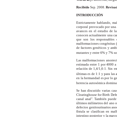
Recibido
Sep. 2008.
Revisa
INTRODUCCIÓN
Estrictamente hablando, ma
corporal provocado por una a
avances en el estudio de l
conocen actualmente una can
que son los responsables 
malformaciones congénitas (
de factores genéticos y am
mutantes y entre 6% y 7% so
Las malformaciones anorrect
estimada entre 1 por 4000 a
relación de 1,4/1,6:1. Sin e
últimas es de 1:1 y para las a
en la hermandad es por lo ge
herencia autosómica dominan
Se han discutido varias cau
Clearinghouse for Birth Defec
canal anal". También puede o
últimos milímetros del ano o 
defectos genitourinarios aso
fístula se clasifican en ma
intestino posterior y la mayo