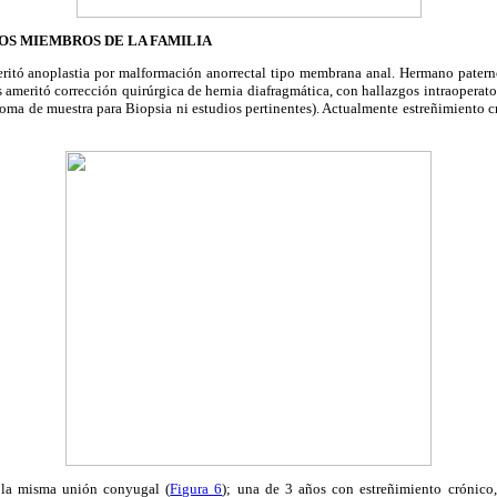
OS MIEMBROS DE LA FAMILIA
ritó anoplastia por malformación anorrectal tipo membrana anal. Hermano pater
os ameritó corrección quirúrgica de hernia diafragmática, con hallazgos intraoperat
 toma de muestra para Biopsia ni estudios pertinentes). Actualmente estreñimiento c
la misma unión conyugal (
Figura 6
); una de 3 años con estreñimiento crónico