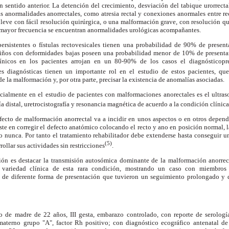
 en sentido anterior. La detención del crecimiento, desviación del tabique urorrecta
s anormalidades anorrectales, como atresia rectal y conexiones anormales entre rec
leve con fácil resolución quirúrgica, o una malformación grave, con resolución qu
n mayor frecuencia se encuentran anormalidades urológicas acompañantes.
ersistentes o fístulas rectovesicales tienen una probabilidad de 90% de present
 niños con deformidades bajas poseen una probabilidad menor de 10% de present
ínicos en los pacientes arrojan en un 80-90% de los casos el diagnósticopre
s diagnósticas tienen un importante rol en el estudio de estos pacientes, que
 la malformación y, por otra parte, precisar la existencia de anomalías asociadas.
cialmente en el estudio de pacientes con malformaciones anorectales es el ultras
 distal, uretrocistografía y resonancia magnética de acuerdo a la condición clínic
afecto de malformación anorrectal va a incidir en unos aspectos o en otros depen
ste en corregir el defecto anatómico colocando el recto y ano en posición normal, 
 nunca. Por tanto el tratamiento rehabilitador debe extenderse hasta conseguir u
(5)
rollar sus actividades sin restricciones
.
ión es destacar la transmisión autosómica dominante de la malformación anorrect
la variedad clínica de esta rara condición, mostrando un caso con miembros 
 de diferente forma de presentación que tuvieron un seguimiento prolongado y d
 de madre de 22 años, III gesta, embarazo controlado, con reporte de serol
materno grupo "A", factor Rh positivo; con diagnóstico ecográfico antenatal d