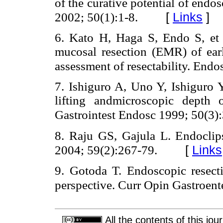
of the curative potential of endo
[
Links
]
2002; 50(1):1-8.
6. Kato H, Haga S, Endo S, et a
mucosal resection (EMR) of early
assessment of resectability. End
7. Ishiguro A, Uno Y, Ishiguro Y,
lifting andmicroscopic depth o
Gastrointest Endosc 1999; 50(3)
8. Raju GS, Gajula L. Endoclip
[
Links
2004; 59(2):267-79.
9. Gotoda T. Endoscopic resecti
perspective. Curr Opin Gastroent
All the contents of this jo