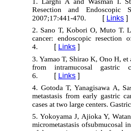
1. Larghi A and Wasman I. St
Resection and Endoscopic 
[
Links
]
2007;17:441-470.
2. Sano T, Kobori O, Muto T. L
cancer: endoscopic resection 
[
Links
]
4.
3. Yamao T, Shirao K, Ono H, et 
from intramucosal gastric 
[
Links
]
6.
4. Gotoda T, Yanagisawa A, Sa
metastasis from early gastric c
cases at two large centers. Gastr
5. Yokoyama J, Ajioka Y, Watan
micrometastasis ofsubmucosal inv