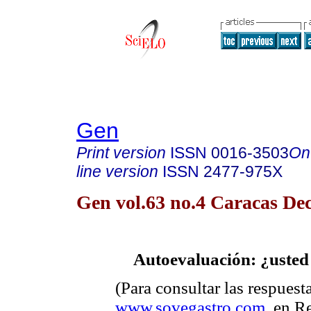
Gen
Print version
ISSN
0016-3503
On
line version
ISSN
2477-975X
Gen vol.63 no.4 Caracas Dec
Autoevaluación: ¿usted
(Para consultar las respuesta
www.sovegastro.com
. en R