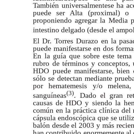
También universalmentese ha ace
puede ser Alta
(proximal) o 
proponiendo agregar la
Media p
intestino delgado (desde
el ampol
El Dr. Torres Durazo en la pa
puede
manifestarse en dos forma
En
la guía que sobre este tem
rubro
de términos y conceptos, 
HDO
puede manifestarse, bien
sólo se
detectan mediante prueb
por hematemesis
y/o melena,
(3)
sanguíneas
.
Dado el gran ret
causas de HDO y
siendo la he
común en la práctica
clínica del
cápsula endoscópica
que se util
balón desde el 2003
y más recien
han contribuido
enormemente al d