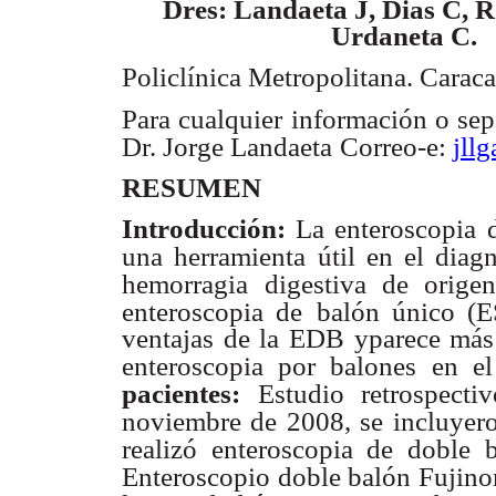
Dres: Landaeta J, Dias C, 
Urdaneta C.
Policlínica Metropolitana. Caraca
Para cualquier información o sepa
Dr. Jorge Landaeta
Correo-e:
jll
RESUMEN
Introducción:
La enteroscopia 
una herramienta
útil en el diag
hemorragia
digestiva de orige
enteroscopia de
balón único (E
ventajas de la EDB yparece más
enteroscopia por balones
en e
pacientes:
Estudio retrospectiv
noviembre de 2008, se incluyero
realizó enteroscopia de doble 
Enteroscopio doble balón Fujin