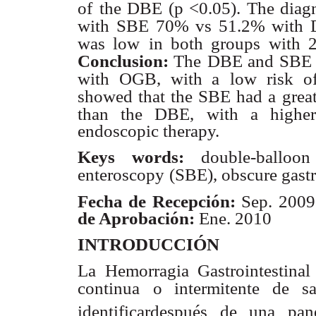
of
the DBE (p <0.05). The diagn
with
SBE 70% vs 51.2% with DB
was low
in both groups with 
Conclusion:
The
DBE and SBE ar
with OGB, with a
low risk of
showed that the SBE had a
grea
than the DBE, with a higher
endoscopic therapy.
Keys words:
double-balloo
enteroscopy
(SBE), obscure gast
Fecha de Recepción:
Sep. 20
de Aprobación:
Ene. 2010
INTRODUCCIÓN
La Hemorragia Gastrointestina
continua
o intermitente de s
identificardespués de una pa