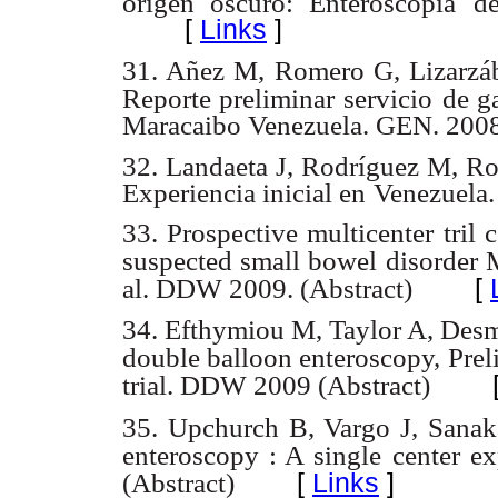
origen oscuro: Enteroscopia
d
[
Links
]
31. Añez M, Romero G, Lizarzába
Reporte preliminar servicio
de g
Maracaibo Venezuela. GEN. 2008
32. Landaeta J, Rodríguez M, Roj
Experiencia inicial en
Venezuela
33. Prospective multicenter tri
suspected small bowel
disorder 
[
al. DDW 2009. (Abstract)
34. Efthymiou M, Taylor A, Desm
double balloon enteroscopy,
Prel
trial. DDW 2009 (Abstract)
35. Upchurch B, Vargo J, Sanaka 
enteroscopy : A single
center e
[
Links
]
(Abstract)