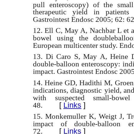
pull enteroscopy) of the small
therapeutic yield in patient
Gastrointest Endosc 2005; 62: 62
12. Ell C, May A, Nachbar L et a
bowel using the doubleballoo
European multicenter study. End
13. Di Caro S, May A, Heine D
double-balloon enteroscopy:
ind
impact. Gastrointest Endosc 2005
14. Heine GD, Hadithi M, Groene
indications, diagnostic
yield, an
with suspected small-bowel
[
Links
]
48.
15. Monkemuller K, Weigt J, Tre
impact of double-balloon
e
[
Links
]
72.