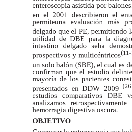
enteroscopia asistida por balone
en el 2001 describieron el en
permiteuna evaluación más pr
delgado que el
PE, permitiendo l
utilidad de DBE
para la diagn
intestino delgado seha demostr
(11-
prospectivos y multicéntricos
un solo balón (SBE), el cual
es d
confirman que el estudio delint
mayoría de los pacientes conest
(26
presentados en DDW 2009
estudios comparativos DBE vs
analizamos retrospectivamente 
hemorragia digestiva oscura.
OBJETIVO
Comparar la enteroscopia por bal