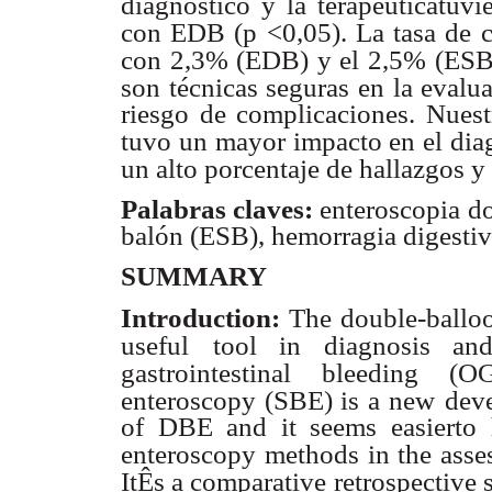
diagnóstico y la terapéuticat
con EDB (p <0,05). La tasa de
con 2,3% (EDB) y el 2,5% (ESB
son técnicas seguras en la evalu
riesgo de complicaciones. Nuest
tuvo un mayor impacto en el diag
un alto porcentaje de hallazgos y
Palabras claves:
enteroscopia d
balón (ESB), hemorragia digesti
SUMMARY
Introduction:
The double-ballo
useful
tool in diagnosis and
gastrointestinal
bleeding (OG
enteroscopy (SBE) is a new
dev
of DBE and it seems easierto
enteroscopy methods in the asse
ItÊs a comparative retrospective 