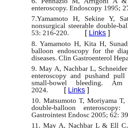
6. Pennazio M, Arrigoni A & 
enteroscopy. Endoscopy 1995;
2
7.Yamamoto H, Sekine Y, Sat
nonsurgical steerable double-ba
[
Links
]
53: 216-220.
8. Yamamoto H, Kita H, Sunada
balloon endoscopy for the dia
diseases. Clin Gastroenterol Hep
9. May A, Nachbar L, Schneider 
enteroscopy and pushand
pull
small-bowel bleeding. Am 
[
Links
]
2024.
10. Matsumoto T, Moriyama T, E
double-balloon enteroscopy:
Gastrointest Endosc 2005; 62: 3
11. May A, Nachbar L & Ell C.