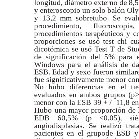
longitud, diámetro externo de 8,5
y enteroscopio un solo balón Ol
y 13,2 mm sobretubo. Se eval
procedimiento, fluoroscopia
procedimientos terapéuticos y c
proporciones se usó test chi cu
dicotómica se usó Test T de Stu
de significación del 5% para e
Windows para el análisis de d
ESB. Edad y sexo fueron similar
fue significativamente menor co
No hubo diferencias en el ti
evaluados
en ambos grupos (p> 
menor con
la ESB 39 + / -11,8 e
Hubo
una mayor proporción de 
EDB
60,5% (p <0,05), sié
angiodisplasias.
Se realizó tra
pacientes en el grupode ESB 