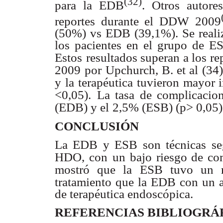
(32)
para la EDB
. Otros autor
reportes durante el DDW 2009
(50%) vs EDB (39,1%). Se reali
los pacientes en el grupo de 
Estos
resultados superan a los r
2009
por Upchurch, B. et al (34
y la
terapéutica tuvieron mayo
<0,05).
La tasa de complicacio
(EDB) y el
2,5% (ESB) (p> 0,05)
CONCLUSIÓN
La EDB y ESB son técnicas seg
HDO, con
un bajo riesgo de com
mostró que la
ESB tuvo un m
tratamiento que la EDB con un
de terapéutica endoscópica.
REFERENCIAS BIBLIOGRÁ