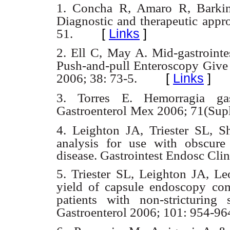
1. Concha R, Amaro R, Barkin 
Diagnostic and therapeutic
appro
[
Links
]
51.
2. Ell C, May A. Mid-gastroint
Push-and-pull Enteroscopy
Give
[
Links
]
2006; 38: 73-5.
3. Torres E. Hemorragia gas
Gastroenterol
Mex 2006; 71(Supl.
4. Leighton JA, Triester SL, 
analysis for use with obscure
disease. Gastrointest Endosc Cl
5. Triester SL, Leighton JA, Leo
yield of capsule endoscopy
com
patients with non-stricturing
Gastroenterol 2006; 101: 954-96