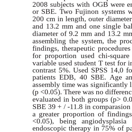
2008 subjects with OGB were e
or SBE. Two Fujinon systems 
200 cm in length, outer diameter
and 13.2 mm and one single ba
diameter of 9.2 mm and 13.2 mm
assembling the system, the proc
findings, therapeutic procedures
for proportion used chi-square 
variable used student T test for
contrast 5%. Used SPSS 14,0 fo
patients EDB, 40 SBE. Age an
assembly time was significantly
(p <0.05). There was no differenc
evaluated in both groups (p> 0.
SBE 39 + / -11.8 in comparasion 
a greater proportion of findi
<0.05), being angiodysplasia
endoscopic therapy in 75% of pa