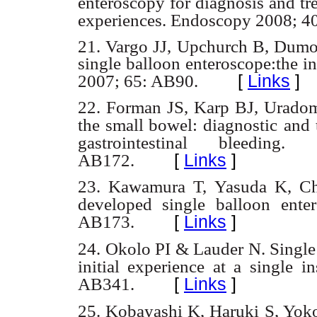
enteroscopy for diagnosis and tr
experiences. Endoscopy 2008; 40
21. Vargo JJ, Upchurch B, Dumot 
single balloon enteroscope:the in
[
Links
]
2007; 65: AB90.
22. Forman JS, Karp BJ, Uradomo
the small bowel: diagnostic
and 
gastrointestinal bleeding
[
Links
]
AB172.
23. Kawamura T, Yasuda K, Cho
developed single balloon
ente
[
Links
]
AB173.
24. Okolo PI & Lauder N. Singl
initial experience at a
single i
[
Links
]
AB341.
25. Kobayashi K, Haruki S, Yo