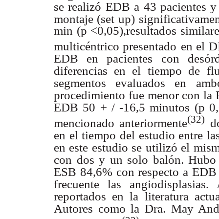
se realizó
EDB a 43 pacientes y 
montaje (set
up) significativame
min (p <0,05),resultados similar
multicéntrico presentado
en el 
EDB en pacientes
con desór
diferencias en el tiempo de
fl
segmentos evaluados en amb
procedimiento fue menor con la 
EDB 50 + / -16,5 minutos (p 0,
(32)
mencionado anteriormente
do
en el tiempo del estudio entre la
en este estudio se utilizó el mis
con dos y un solo balón. Hubo
ESB 84,6% con respecto a EDB 
frecuente las angiodisplasias.
reportados en la literatura ac
Autores como la Dra. May Andr