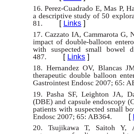
16. Perez-Cuadrado E, Mas P, Hal
a descriptive study of 50
explor
[
Links
]
81.
17. Cazzato IA, Cammarota G, Ni
impact of double-balloon
enter
with suspected small bowel d
[
Links
]
487.
18. Hernandez OV, Blancas JM,
therapeutic double balloon
ente
Gastrointest Endosc 2007; 65: A
19. Pasha SF, Leighton JA, Da
(DBE) and capsule endoscopy (
patients with suspected small bo
[
Endosc 2007; 65: AB364.
20. Tsujikawa T, Saitoh Y, 