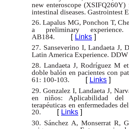
new enteroscope (XSIFQ260Y)
intestinal diseases.
Gastrointest 
26. Lapalus MG, Ponchon T, Chem
a preliminary experience.
[
Links
]
AB184.
27. Sanseverino I, Landaeta J, D
Latin America Experience.
DDW 
28. Landaeta J, Rodríguez M et
doble balón en pacientes
con pat
[
Links
]
61: 100-103.
29. Gonzalez I, Landaeta J, Narv
en niños: Aplicabilidad
del 
terapéuticas en enfermedades del
20.
[
Links
]
30. Sánchez A, Monserrat R, 