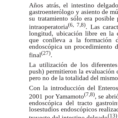
Años atrás, el intestino delgad
gastroenterólogo
y asiento de mú
su
tratamiento sólo era posible 
(6, 7,8)
intraoperatoria
. Las carac
longitud,
ubicación libre en la 
que conlleva
a la formación d
endoscópica un procedimiento
d
(27)
final
.
La utilización de los diferente
push)
permitieron la evaluación 
pero no
de la totalidad del mismo
Con la introducción del Enter
(7,8)
2001
por Yamamoto
, se abr
endoscópica
del tracto gastroi
losestudios endoscópicos realiza
(13)
trayecto del intestino delgado