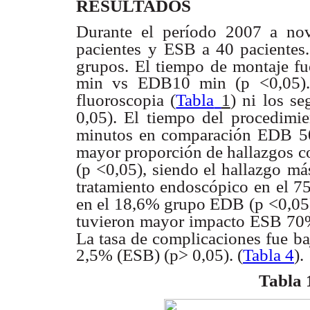
RESULTADOS
Durante el período 2007 a no
pacientes
y ESB a 40 pacientes.
grupos.
El tiempo de montaje fu
min vs EDB10 min (p <0,05). 
fluoroscopia (
Tabla
1
) ni los s
0,05). El tiempo del procedimie
minutos en comparación EDB
5
mayor proporción de hallazgos
c
(p <0,05), siendo el hallazgo
más
tratamiento endoscópico en
el 7
en el 18,6% grupo EDB (p
<0,05
tuvieron mayor impacto ESB
70
La tasa de complicaciones fue
ba
2,5% (ESB) (p> 0,05). (
Tabla 4
).
Tabla 