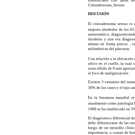
diferenciado con áreas d
Cistoadenoma_Seroso.
DISCUSIÓN
El cistoadenoma seroso es u
mujeres alrededor de los 65
asintomático, diagnosticánd
duodeno y una vez diagnost
mismo en forma precoz , est
milimétricas del páncreas.
Con relación a la ubicación 
ubico en el cuello, la cual
zona sólida de 9 mm aproxim
el foco de malignización.
Existen 3 variantes del tumo
30% de los casos y el tipo a
En la literatura mundial r
usualmente como patología b
1989 se ha establecido en 3
El diagnostico diferencial d
debe diferenciarse de las ot
luego de un episodio clínic
importancia, o cursan de for