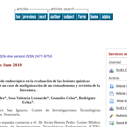
Services 
3
On-line version
ISSN
2477-975X
Journal
s June 2010
SciELO
Article
ido endoscópico en la evaluación de las lesiones quísticas
e un caso de malignización de un cistoadenoma y revisión de la
Article
literatura.
Article
dro*, Sosa Valencia Leonardo*, Gonzáles Celso*, Rodríguez
How to 
Erika*.
SciELO
co San Ignacio. Centro de Investigaciones Tecnológicas
s. Venezuela.
Automat
 separata contactar a él: Dr. Sivira Herrera Pedro. Centro Médico
Send th
entro de Investigaciones Tecnológicas Endoscópicas (CITE),