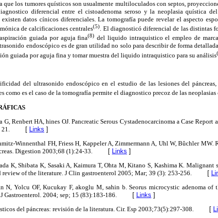
ya que los tumores quísticos son usualmente multiloculados con septos, proyeccione
diagnostico diferencial entre el cistoadenoma seroso y la neoplasia quística del
 existen datos cínicos diferenciales. La tomografía puede revelar el aspecto esp
(5)
mónica de calcificaciones centrales
. El diagnosticó diferencial de las distintas 
(8)
aspiración guiada por aguja fina
del liquido intraquistico el empleo de marca
ltrasonido endoscópico es de gran utilidad no solo para describir de forma detallad
ión guiada por aguja fina y tomar muestra del liquido intraquistico para su análisis
ificidad del ultrasonido endoscópico en el estudio de las lesiones del páncreas,
s como es el caso de la tomografía permite el diagnostico precoz de las neoplasias
RÁFICAS
a G, Renbert HA, hines OJ. Pancreatic Serous Cystadenocarcinoma a Case Report an
 21.
[
Links
]
chmitz-Winnenthal FH, Friess H, Kappeler A, Zimmermann A, Uhl W, Bûchler MW. 
creas. Digestion 2003;68 (1):24-33.
[
Links
]
ada K, Shibata K, Sasaki A, Kaimura T, Ohta M, Kitano S, Kashima K. Malignant s
d review of the literature. J Clin gastroenterol 2005; Mar; 39 (3): 253-256.
[
Li
an N, Yolcu OF, Kucukay F, akoglu M, sahin b. Seorus microcystic adenoma of th
k J Gastroenterol. 2004; sep; 15 (83):183-186.
[
Links
]
ticos del páncreas: revisión de la literatura. Cir. Esp 2003;73(5):297-308.
[
L