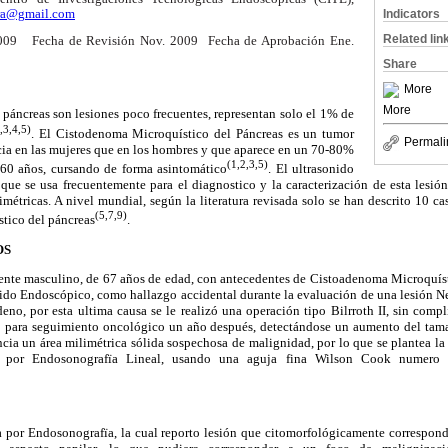
ira@gmail.com
Indicators
Related lin
2009 Fecha de Revisión Nov. 2009 Fecha de Aprobación Ene.
Share
More
More
 páncreas son lesiones poco frecuentes, representan solo el 1% de
,3,4,5)
. El Cistodenoma Microquístico del Páncreas es un tumor
Permali
ia en las mujeres que en los hombres y que aparece en un 70-80%
(1,2,3,5)
 60 años, cursando de forma asintomático
. El ultrasonido
que se usa frecuentemente para el diagnostico y la caracterización de esta lesi
imétricas. A nivel mundial, según la literatura revisada solo se han descrito 10 
(5,7,9)
tico del páncreas
.
OS
iente masculino, de 67 años de edad, con antecedentes de Cistoadenoma Microquís
ido Endoscópico, como hallazgo accidental durante la evaluación de una lesión Neo
no, por esta ultima causa se le realizó una operación tipo Bilrroth II, sin comp
o para seguimiento oncológico un año después, detectándose un aumento del tam
ncia un área milimétrica sólida sospechosa de malignidad, por lo que se plantea la 
a por Endosonografïa Lineal, usando una aguja fina Wilson Cook numero 
a por Endosonografïa, la cual reporto lesión que citomorfológicamente correspo