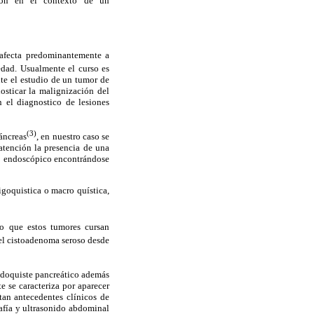
ción en el contexto de un
 afecta predominantemente a
edad. Usualmente el curso es
te el estudio de un tumor de
sticar la malignización del
n el diagnostico de lesiones
(3)
páncreas
, en nuestro caso se
atención la presencia de una
do endoscópico encontrándose
igoquistica o macro quística,
do que estos tumores cursan
del cistoadenoma seroso desde
eudoquiste pancreático además
e se caracteriza por aparecer
tan antecedentes clínicos de
rafía y ultrasonido abdominal