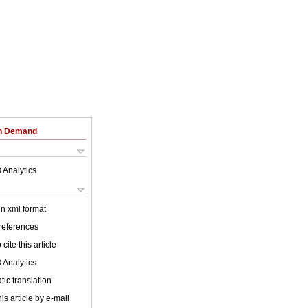
on Demand
 Analytics
 in xml format
 references
cite this article
 Analytics
ic translation
is article by e-mail