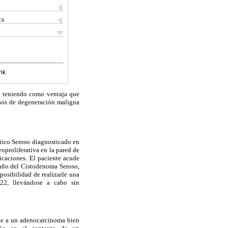
ks
nk
ón teniendo como ventaja que
casos de degeneración maligna
tico Seroso diagnosticado en
proliferativa en la pared de
licaciones. El paciente acude
año del Cistodenoma Seroso,
posibilidad de realizarle una
22, llevándose a cabo sin
nde a un adenocarcinoma bien