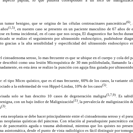
e aspecto papilar, lo que pudiera corresponder a un foco de maligniza
(6)
n tumor benigno, que se origina de las células centroacinares pancreáticas
,
(1,5)
 años
, en nuestro caso se presento en un paciente masculino de 67 años de 
ose en forma incidental, en el caso que nos ocupa, El diagnostico fue hecho duran
icado se realizo el seguimiento por ultrasonido endoscópico, pudiéndose diagno
o gracias a la alta sensibilidad y especificidad del ultrasonido endoscópico e
el cistoadenoma seroso, lo mas frecuente es que se ubique en el cuerpo y cola del 
 se describió como una lesión Microquística de 30 mm polilobulada, llamando la 
adamente, en esta área se realizo la punción con aguja fina guiada por ultrasoni
r: el tipo Micro quístico, que es el mas frecuente, 60% de los casos, la variante ol
(5)
sociado a la enfermedad de von Hippel-Lindau, 10% de los casos
.
(5,7,9)
evisada solo se han descrito 10 casos de degeneración maligna
. Es sabi
(1)
enigna, con un bajo índice de Malignización
, la prevalecía de malignización 
(3)
%
.
e esta neoplasia se debe hacer principalmente entre el cistoadenoma seroso y el ps
ras neoplasias quísticas del páncreas. Con relación al pseudoquiste pancreático est
o de pancreatitis aguda o trauma abdominal, mientras que los quistes no presen
ma asintomática, desde el punto de vista radiológico es fácil distinguir por tomog