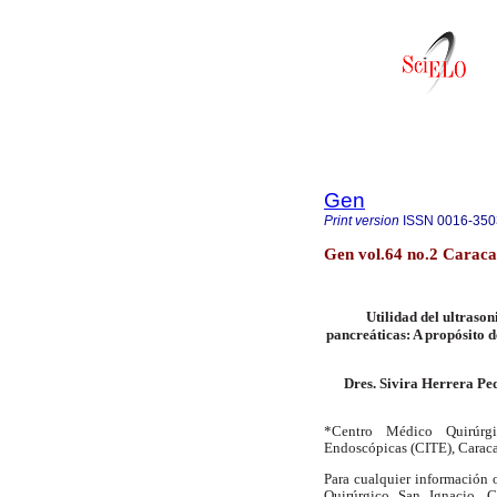
Gen
Print version
ISSN
0016-350
Gen vol.64 no.2 Caraca
Utilidad del ultrason
pancreáticas: A propósito d
Dres. Sivira Herrera Pe
*Centro Médico Quirúrgi
Endoscópicas (CITE), Caraca
Para cualquier información o
Quirúrgico San Ignacio. C