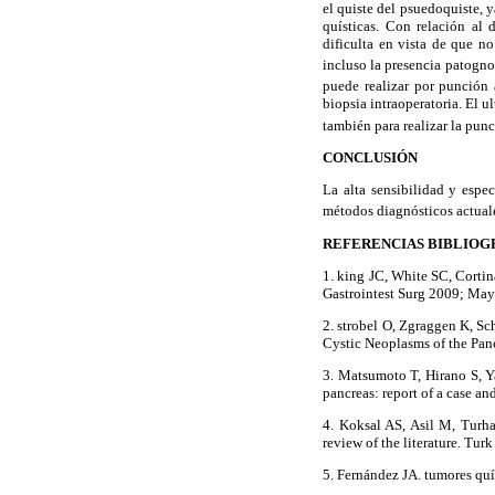
el quiste del psuedoquiste, 
quísticas. Con relación al 
dificulta en vista de que no
incluso la presencia patogno
puede realizar por punción 
biopsia intraoperatoria. El u
también para realizar la punc
CONCLUSIÓN
La alta sensibilidad y espec
métodos diagnósticos actuale
REFERENCIAS BIBLIOG
1. king JC, White SC, Cortin
Gastrointest Surg 2009; May
2. strobel O, Zgraggen K, S
Cystic Neoplasms of the Pan
3. Matsumoto T, Hirano S, Y
pancreas: report of a case an
4. Koksal AS, Asil M, Turh
review of the literature. Tur
5. Fernández JA. tumores quís