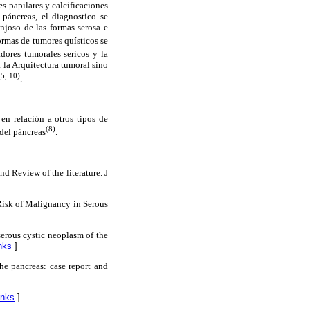
s papilares y calcificaciones
 páncreas, el diagnostico se
onjoso de las formas serosa e
formas de tumores quísticos se
dores tumorales sericos y la
a la Arquitectura tumoral sino
(5, 10)
.
 en relación a otros tipos de
(8)
 del páncreas
.
d Review of the literature. J
Risk of Malignancy in Serous
erous cystic neoplasm of the
nks
]
e pancreas: case report and
inks
]