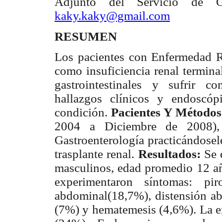
Adjunto del Servicio de Gast
kaky.kaky@gmail.com
RESUMEN
Los pacientes con Enfermedad 
como insuficiencia renal termina
gastrointestinales y sufrir c
hallazgos clínicos y endoscóp
condición.
Pacientes Y Métodos
2004 a Diciembre de 2008), 
Gastroenterología practicándosel
trasplante renal.
Resultados:
Se e
masculinos, edad promedio 12 a
experimentaron síntomas: pir
abdominal(18,7%), distensión a
(7%) y hematemesis (4,6%). La e