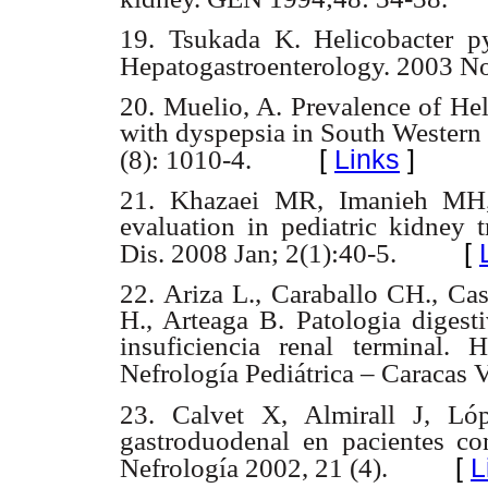
19. Tsukada K. Helicobacter pyl
Hepatogastroenterology. 2003 N
20. Muelio, A. Prevalence of Hel
with dyspepsia in South Western
[
Links
]
(8): 1010-4.
21. Khazaei MR, Imanieh MH, 
evaluation in pediatric kidney t
[
Dis. 2008 Jan; 2(1):40-5.
22. Ariza L., Caraballo CH., Ca
H., Arteaga B. Patologia digesti
insuficiencia renal terminal.
Nefrología Pediátrica – Caracas 
23. Calvet X, Almirall J, Lóp
gastroduodenal en pacientes con 
[
L
Nefrología 2002, 21 (4).