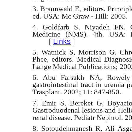
3. Braunwald E, editors. Principl
ed. USA: Mc Graw - Hill: 2005.
4. Goldfarb S, Niyadeh FN. C
Medicine (NMS). 4th. USA: L
[
Links
]
5. Watnick S, Morrison G. Chr
Phee, editors. Medical Diagnos
Lange Medical Publications; 20
6. Abu Farsakh NA, Rowely 
gastrointestinal tract in uremia 
Trasplant. 2002; 11: 847-850.
7. Emir S, Bereket G, Boyaci
Gastroduodenal lesions and Helic
renal disease. Pediatr Nephrol. 
8. Sotoudehmanesh R, Ali Asga