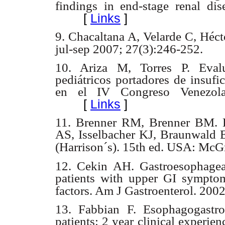
findings in end-stage renal di
[
Links
]
9. Chacaltana A, Velarde C, Héct
jul-sep 2007; 27(3):246-252.
10. Ariza M, Torres P. Evalu
pediátricos portadores de insufi
en el IV Congreso Venezola
[
Links
]
11. Brenner RM, Brenner BM. Di
AS, Isselbacher KJ, Braunwald E,
(Harrison´s). 15th ed. USA: McG
12. Cekin AH. Gastroesophageal 
patients with upper GI symptoms
factors. Am J Gastroenterol. 200
13. Fabbian F. Esophagogastr
patients: 2 year clinical experien