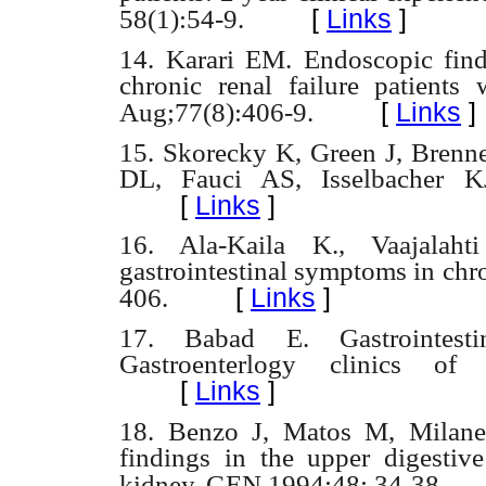
[
Links
]
58(1):54-9.
14. Karari EM. Endoscopic find
chronic renal failure patient
[
Links
]
Aug;77(8):406-9.
15. Skorecky K, Green J, Brenne
DL, Fauci AS, Isselbacher KJ
[
Links
]
16. Ala-Kaila K., Vaajalaht
gastrointestinal symptoms in chr
[
Links
]
406.
17. Babad E. Gastrointestin
Gastroenterlogy clinics o
[
Links
]
18. Benzo J, Matos M, Milane
findings in the upper digestive
kidney. GEN 1994;48: 34-38.