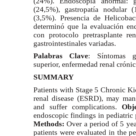
(24%). Endoscopia anormal: ga
(24,5%), gastropatía nodular (
(3,5%). Presencia de Helicoba
determinó que la evaluación end
con protocolo pretrasplante ren
gastrointestinales variadas.
Palabras Clave
: Síntomas ga
superior, enfermedad renal crónic
SUMMARY
Patients with Stage 5 Chronic K
renal disease (ESRD), may manife
and suffer complications.
Obje
endoscopic findings in pediatric 
Methods:
Over a period of 5 ye
patients were evaluated in the p