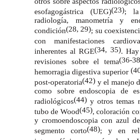
otros sobre aspectos radiológico
(23)
esofagogástrica (UEG)
; l
radiología, manometría y en
(28, 29)
condición
; su coexistenc
con manifestaciones cardiova
(34, 35)
inherentes al RGE
. Hay
(36-38
revisiones sobre el tema
(4
hemorragia digestiva superior
(42)
post-operatoria
y el manejo d
como sobre endoscopia de esó
(44)
radiológicos
y otros temas r
(45)
tubo de Wood
, coloración c
y cromoendoscopia con azul de
(48)
segmento corto
; y en re