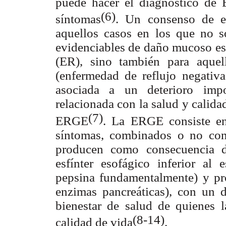
puede hacer el diagnóstico de
(6)
síntomas
. Un consenso de ex
aquellos casos en los que no só
evidenciables de daño mucoso eso
(ER), sino también para aque
(enfermedad de reflujo negativ
asociada a un deterioro impo
relacionada con la salud y calida
(7)
ERGE
. La ERGE consiste en
síntomas, combinados o no con
producen como consecuencia d
esfínter esofágico inferior al
pepsina fundamentalmente) y pro
enzimas pancreáticas), con un d
bienestar de salud de quienes 
(8-14)
calidad de vida
.