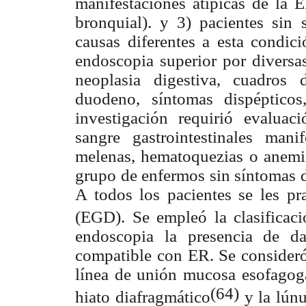
manifestaciones atípicas de la E
bronquial). y 3) pacientes si
causas diferentes a esta condic
endoscopia superior por diversa
neoplasia digestiva, cuadros 
duodeno, síntomas dispéptico
investigación requirió evalua
sangre gastrointestinales mani
melenas, hematoquezias o anemia
grupo de enfermos sin síntomas
A todos los pacientes se les
pr
(EGD). Se empleó la clasificac
endoscopia la presencia de d
compatible con ER. Se consider
línea de unión mucosa esofagogá
(64)
hiato diafragmático
y la lúnu