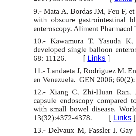
9.- Mata A, Bordas JM, Feu F, et
with obscure gastrointestinal 
enteroscopy. Aliment Pharmacol 
10.- Kawamura T, Yasuda K, e
developed single balloon entero
[
Links
]
68: 11126.
11.-
Landaeta J, Rodríguez M.
Ent
en Venezuela. GEN 2006; 60(2):
12.- Xiang C, Zhi-Huan Ran, J
capsule endoscopy compared to
with small bowel disease. Worl
[
Links
]
13(32):4372-4378.
13.- Delvaux M, Fassler I, Gay 