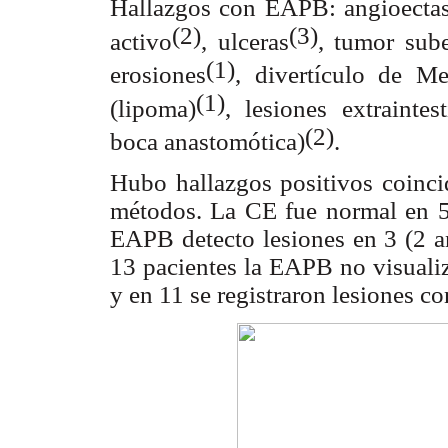
Hallazgos con EAPB: angioectas
(2)
(3)
activo
, ulceras
, tumor sube
(1)
erosiones
, divertículo de Me
(1)
(lipoma)
, lesiones extraintes
(2)
boca anastomótica)
.
Hubo hallazgos positivos coinc
métodos. La CE fue normal en 5 
EAPB detecto lesiones en 3 (2 an
13 pacientes la EAPB no visualiz
y en 11 se registraron lesiones c