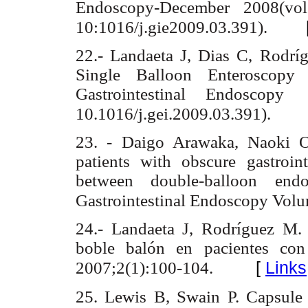
Endoscopy-December 2008(vol
10:1016/j.gie2009.03.391).
22.- Landaeta J, Dias C, Rodrí
Single Balloon Enteroscopy i
Gastrointestinal Endoscop
10.1016/j.gei.2009.03.391).
23. - Daigo Arawaka, Naoki O,
patients with obscure gastroin
between double-balloon end
Gastrointestinal Endoscopy Vol
24.- Landaeta J, Rodríguez M.
boble balón en pacientes con
[
Links
2007;2
(1)
:100-104.
25. Lewis B, Swain P. Capsule 