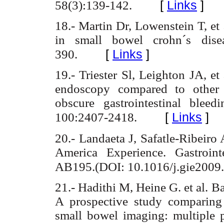
[
Links
]
58(3):139-142.
18.- Martin Dr, Lowenstein T, et
in small bowel crohn´s disea
[
Links
]
390.
19.- Triester Sl, Leighton JA, et
endoscopy compared to other d
obscure gastrointestinal blee
[
Links
]
100:2407-2418.
20.- Landaeta J, Safatle-Ribeiro 
America Experience. Gastroin
AB195.(DOI: 10.1016/j.gie2009.
21.- Hadithi M, Heine G. et al. B
A prospective study comparing
small bowel imaging: multiple pa