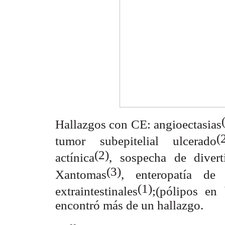
Hallazgos con CE: angioectasias
(
tumor subepitelial ulcerado
(2)
actínica
, sospecha de diver
(3)
Xantomas
, enteropatía de 
(1)
extraintestinales
;(pólipos en
encontró más de un hallazgo.