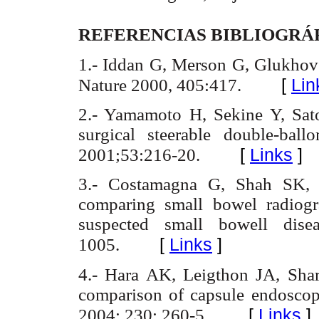
REFERENCIAS BIBLIOGRÁ
1.- Iddan G, Merson G, Glukhovs
[
Lin
Nature 2000, 405:417.
2.- Yamamoto H, Sekine Y, Sato
surgical steerable double-bal
[
Links
]
2001;53:216-20.
3.- Costamagna G, Shah SK, R
comparing small bowel radiog
suspected small bowell disea
[
Links
]
1005.
4.- Hara AK, Leigthon JA, Shar
comparison of capsule endosco
[
Links
]
2004; 230: 260-5.