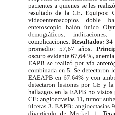
pacientes a quienes se les reali
resultado de la CE. Equipos:
videoenteroscopios doble 
enteroscopio balón único Oly
demográficos, indicaciones
complicaciones.
Resultados:
34 
promedio: 57,67 años.
Princi
oscuro evidente 67,64 %, anemi
EAPB se realizó por vía anteróg
combinada en 5. Se detectaron l
EAEAPB en 67,64% y con ambos
detectaron lesiones por CE y l
hallazgos en la EAPB no vistos p
CE: angioectasias 11, tumor subep
úlceras 3. EAPB: angioectasias 9,
divertículo de Meckel, 1. Ter