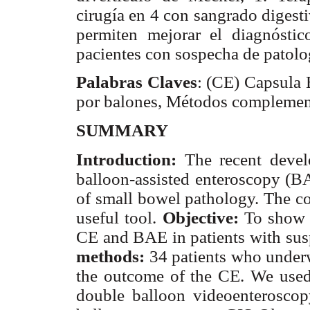
cirugía en 4 con sangrado digest
permiten mejorar el diagnóstic
pacientes con sospecha de patolog
Palabras Claves
: (CE) Capsula 
por balones, Métodos complemen
SUMMARY
Introduction:
The recent devel
balloon-assisted enteroscopy (B
of small bowel pathology. The c
useful tool.
Objective:
To show t
CE and BAE in patients with sus
methods:
34 patients who unde
the outcome of the CE. We use
double balloon videoenterosco