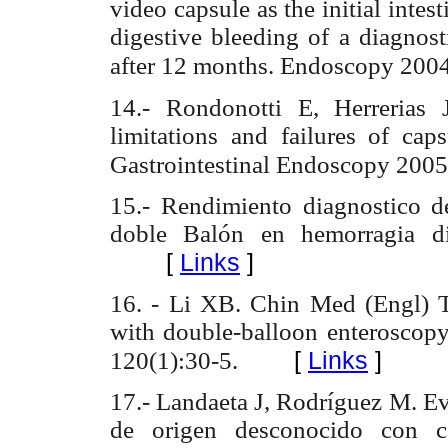
video capsule as the initial intes
digestive bleeding of a diagnost
after 12 months. Endoscopy 2004
14.- Rondonotti E, Herrerias
limitations and failures of ca
Gastrointestinal Endoscopy 2005
15.- Rendimiento diagnostico d
doble Balón en hemorragia d
[
Links
]
16. - Li XB. Chin Med (Engl) 
with double-balloon enteroscopy
[
Links
]
120(1):30-5.
17.-
Landaeta J, Rodríguez M.
Ev
de origen desconocido con 