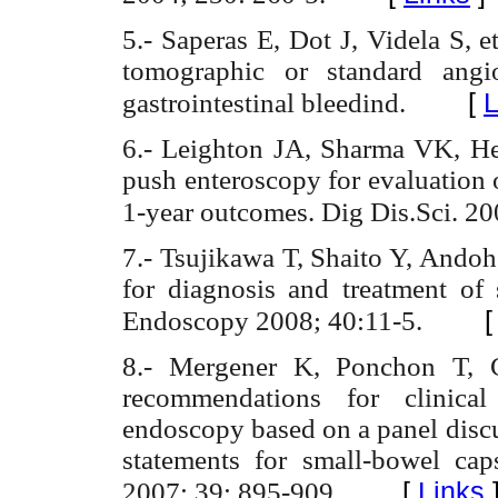
5.- Saperas E, Dot J, Videla S, 
tomographic or standard angi
[
L
gastrointestinal bleedind.
6.- Leighton JA, Sharma VK, He
push enteroscopy for evaluation 
1-year outcomes. Dig Dis.Sci. 2
7.- Tsujikawa T, Shaito Y, Andoh
for diagnosis and treatment of s
Endoscopy 2008; 40:11-5.
8.- Mergener K, Ponchon T, Gr
recommendations for clinical
endoscopy based on a panel discu
statements for small-bowel ca
[
Links
2007; 39: 895-909.