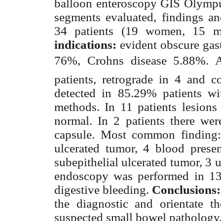
balloon enteroscopy GIS Olympu
segments evaluated, findings a
34 patients (19 women, 15 m
indications:
evident obscure gast
76%, Crohns disease 5.88%. 
patients, retrograde in 4 and 
detected in 85.29% patients 
methods. In 11 patients lesio
normal. In 2 patients there we
capsule. Most common finding: 
ulcerated tumor, 4 blood prese
subepithelial ulcerated tumor, 3 
endoscopy was performed in 13 
digestive bleeding.
Conclusions
the diagnostic and orientate th
suspected small bowel pathology