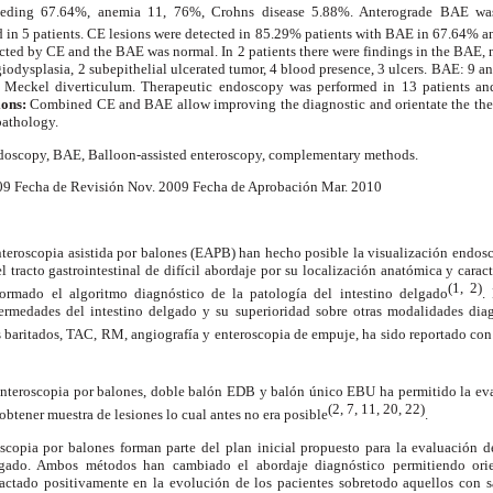
bleeding 67.64%, anemia 11, 76%, Crohns disease 5.88%. Anterograde BAE was
d in 5 patients. CE lesions were detected in 85.29% patients with BAE in 67.64% a
ected by CE and the BAE was normal. In 2 patients there were findings in the BAE, 
dysplasia, 2 subepithelial ulcerated tumor, 4 blood presence, 3 ulcers. BAE: 9 an
 1 Meckel diverticulum. Therapeutic endoscopy was performed in 13 patients and
ions:
Combined CE and BAE allow improving the diagnostic and orientate the ther
pathology.
oscopy, BAE, Balloon-assisted enteroscopy, complementary methods.
09 Fecha de Revisión Nov. 2009 Fecha de Aprobación Mar. 2010
nteroscopia asistida por balones (EAPB) han hecho posible la visualización endosc
tracto gastrointestinal de difícil abordaje por su localización anatómica y caracte
(1, 2)
ormado el algoritmo diagnóstico de la patología del intestino delgado
.
ermedades del intestino delgado y su superioridad sobre otras modalidades dia
s baritados, TAC, RM, angiografía y enteroscopia de empuje, ha sido reportado con
a enteroscopia por balones, doble balón EDB y balón único EBU ha permitido la ev
(2, 7, 11, 20, 22)
y obtener muestra de lesiones lo cual antes no era posible
.
copia por balones forman parte del plan inicial propuesto para la evaluación 
elgado. Ambos métodos han cambiado el abordaje diagnóstico permitiendo orie
pactado positivamente en la evolución de los pacientes sobretodo aquellos con 