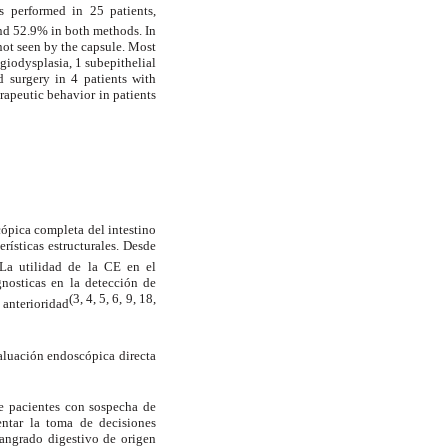
 performed in 25 patients,
nd 52.9% in both methods. In
not seen by the capsule. Most
giodysplasia, 1 subepithelial
 surgery in 4 patients with
apeutic behavior in patients
ópica completa del intestino
rísticas estructurales. Desde
 La utilidad de la CE en el
gnosticas en la detección de
(3, 4, 5, 6, 9, 18,
 anterioridad
aluación endoscópica directa
de pacientes con sospecha de
ntar la toma de decisiones
sangrado digestivo de origen