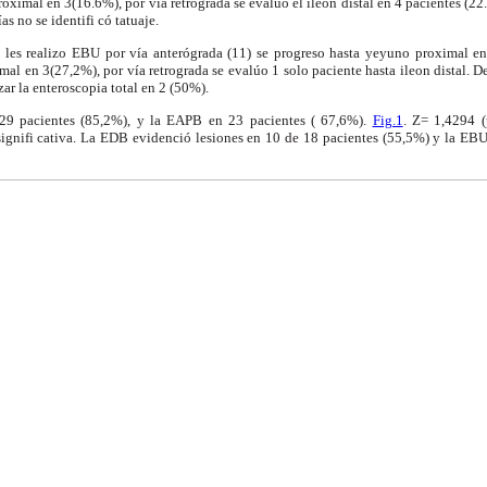
roximal en 3(16.6%), por vía retrograda se evaluó el ileon distal en 4 pacientes (2
s no se identifi có tatuaje.
e les realizo EBU por vía anterógrada (11) se progreso hasta yeyuno proximal e
mal en 3(27,2%), por vía retrograda se evalúo 1 solo paciente hasta ileon distal. D
ar la enteroscopia total en 2 (50%).
 29 pacientes (85,2%), y la EAPB en 23 pacientes ( 67,6%).
Fig.1
. Z= 1,4294 
 signifi cativa. La EDB evidenció lesiones en 10 de 18 pacientes (55,5%) y la EBU