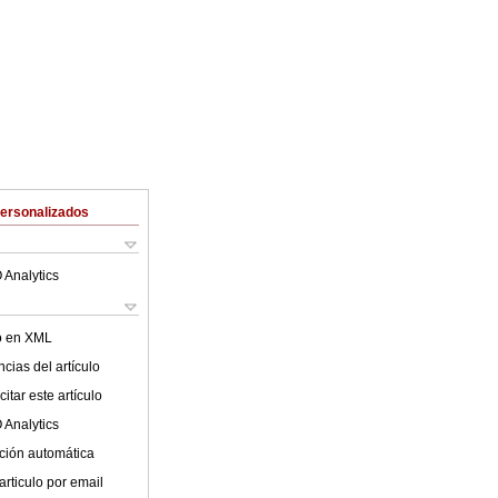
Personalizados
 Analytics
lo en XML
cias del artículo
itar este artículo
 Analytics
ción automática
articulo por email