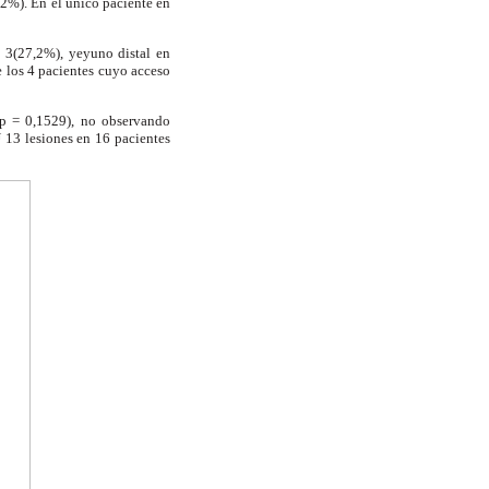
2.2%). En el único paciente en
n 3(27,2%), yeyuno distal en
e los 4 pacientes cuyo acceso
(p = 0,1529), no observando
 13 lesiones en 16 pacientes