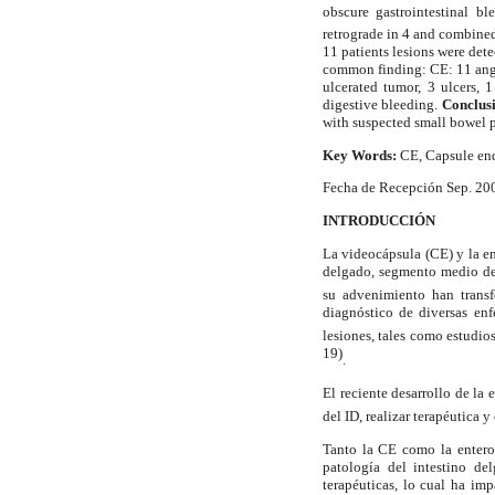
obscure gastrointestinal 
retrograde in 4 and combine
11 patients lesions were det
common finding: CE: 11 angio
ulcerated tumor, 3 ulcers,
digestive bleeding.
Conclus
with suspected small bowel 
Key Words:
CE, Capsule end
Fecha de Recepción Sep. 20
INTRODUCCIÓN
La videocápsula (CE) y la e
delgado, segmento medio del 
su advenimiento han transf
diagnóstico de diversas enf
lesiones, tales como estudio
19)
.
El reciente desarrollo de l
del ID, realizar terapéutica 
Tanto la CE como la enteros
patología del intestino d
terapéuticas, lo cual ha im