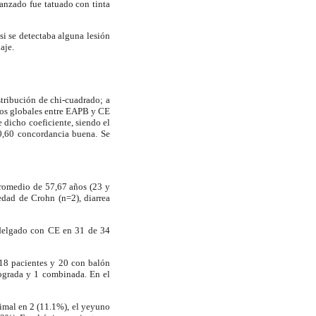
anzado fue tatuado con tinta
si se detectaba alguna lesión
aje.
stribución de chi-cuadrado; a
zgos globales entre EAPB y CE
e dicho coeficiente, siendo el
>0,60 concordancia buena. Se
promedio de 57,67 años (23 y
edad de Crohn (n=2), diarrea
o delgado con CE en 31 de 34
 18 pacientes y 20 con balón
rograda y 1 combinada. En el
ximal en 2 (11.1%), el yeyuno