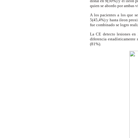
distal en 9(50%) y el ileon p
quien se abordo por ambas vía
A los pacientes a los que s
5(45,4%) y hasta ileon proxi
fue combinado se logro realiz
La CE detecto lesiones en
diferencia estadísticamente
(81%).