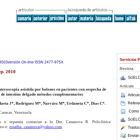
Servicios 
3503
versión On-line
ISSN
2477-975X
Revista
ep. 2010
SciELO
Articulo
teroscopia asistida por balones en pacientes con sospecha de
de intestino delgado métodos complementarios
Articu
Referen
aeta J*, Rodríguez M*, Narváez M*, Urdaneta C*, Dias C*.
Como c
Caracas. Venezuela.
SciELO
ón o separata contactar a la Dra. Casanova R. Policlínica
reo-e:
rosalba_casanova@yahoo.com
Traduc
Enviar 