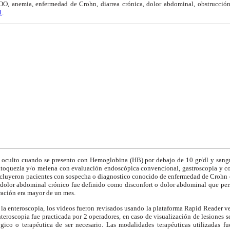
O, anemia, enfermedad de Crohn, diarrea crónica, dolor abdominal, obstrucción i
1
.
oculto cuando se presento con Hemoglobina (HB) por debajo de 10 gr/dl y sangre
oquezia y/o melena con evaluación endoscópica convencional, gastroscopia y co
incluyeron pacientes con sospecha o diagnostico conocido de enfermedad de Crohn e
dolor abdominal crónico fue definido como disconfort o dolor abdominal que pers
ración era mayor de un mes.
 la enteroscopia, los videos fueron revisados usando la plataforma Rapid Reader v
nteroscopia fue practicada por 2 operadores, en caso de visualización de lesiones 
gico o terapéutica de ser necesario. Las modalidades terapéuticas utilizadas 