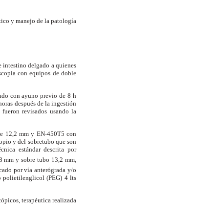
tico y manejo de la patología
e intestino delgado a quienes
oscopia con equipos de doble
ado con ayuno previo de 8 h
horas después de la ingestión
s fueron revisados usando la
 de 12,2 mm y EN-450T5 con
copio y del sobretubo que son
écnica estándar descrita por
2,8 mm y sobre tubo 13,2 mm,
icado por vía anterógrada y/o
 polietilenglicol (PEG) 4 lts
ópicos, terapéutica realizada