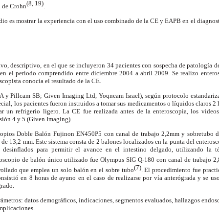
(8, 19)
 de Crohn
.
udio es mostrar la experiencia con el uso combinado de la CE y EAPB en el diagnos
tivo, descriptivo, en el que se incluyeron 34 pacientes con sospecha de patología d
en el periodo comprendido entre diciembre 2004 a abril 2009. Se realizo enter
scopista conocía el resultado de la CE.
A y Pillcam SB; Given Imaging Ltd, Yoqneam Israel), según protocolo estandariz
cial, los pacientes fueron instruidos a tomar sus medicamentos o líquidos claros 2 
r un refrigerio ligero. La CE fue realizada antes de la enteroscopia, los video
sión 4 y 5 (Given Imaging).
copios Doble Balón Fujinon EN450P5 con canal de trabajo 2,2mm y sobretubo
de 13,2 mm. Este sistema consta de 2 balones localizados en la punta del enteros
 desinflados para permitir el avance en el intestino delgado, utilizando la t
roscopio de balón único utilizado fue Olympus SIG Q-180 con canal de trabajo 
(7)
ollado que emplea un solo balón en el sobre tubo
. El procedimiento fue pract
onsistió en 8 horas de ayuno en el caso de realizarse por vía anterógrada y se uso
grado.
ámetros: datos demográficos, indicaciones, segmentos evaluados, hallazgos endosc
mplicaciones.