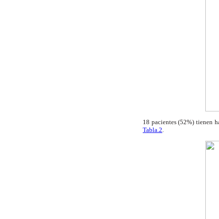
18 pacientes (52%) tienen 
Tabla.2
.