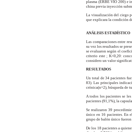
plasma (ERBE VIO 200) e iny
china previa inyección subm
La visualización del ciego p
que explicara la condición de
ANÁLISIS ESTADÍSTICO
Las comparaciones entre resu
su vez los resultados se pre
se evaluaron según el coefici
criterio este ; K<0,20: con
considero un valor significa
RESULTADOS
Un total de 34 pacientes fu
83). Las principales indica
crónica(n=2), búsqueda de tu
A todos los pacientes se le
pacientes (91,1%), la capsula
Se realizaron 39 procedimie
único en 16 pacientes. En e
grupo de balón único fueron 
De los 18 pacientes a quiene