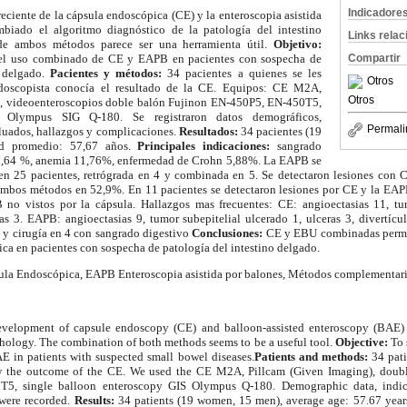
Indicadore
reciente de la cápsula endoscópica (CE) y la enteroscopia asistida
iado el algoritmo diagnóstico de la patología del intestino
Links rela
de ambos métodos parece ser una herramienta útil.
Objetivo:
 el uso combinado de CE y EAPB en pacientes con sospecha de
Compartir
o delgado.
Pacientes y métodos:
34 pacientes a quienes se les
Otros
oscopista conocía el resultado de la CE. Equipos: CE M2A,
Otros
, videoenteroscopios doble balón Fujinon EN-450P5, EN-450T5,
o Olympus SIG Q-180. Se registraron datos demográficos,
Permali
luados, hallazgos y complicaciones.
Resultados:
34 pacientes (19
ad promedio: 57,67 años.
Principales indicaciones:
sangrado
67,64 %, anemia 11,76%, enfermedad de Crohn 5,88%. La EAPB se
 en 25 pacientes, retrógrada en 4 y combinada en 5. Se detectaron lesiones con
os métodos en 52,9%. En 11 pacientes se detectaron lesiones por CE y la EAPB
no vistos por la cápsula. Hallazgos mas frecuentes: CE: angioectasias 11, tum
ras 3. EAPB: angioectasias 9, tumor subepitelial ulcerado 1, ulceras 3, divertícu
 y cirugía en 4 con sangrado digestivo
Conclusiones:
CE y EBU combinadas permit
tica en pacientes con sospecha de patología del intestino delgado.
ula Endoscópica, EAPB Enteroscopia asistida por balones, Métodos complementari
velopment of capsule endoscopy (CE) and balloon-assisted enteroscopy (BAE) 
thology. The combination of both methods seems to be a useful tool.
Objective:
To 
 in patients with suspected small bowel diseases.
Patients
and methods:
34 pat
 the outcome of the CE. We used the CE M2A, Pillcam (Given Imaging), doubl
5, single balloon enteroscopy GIS Olympus Q-180. Demographic data, indica
 were recorded.
Results:
34 patients (19 women, 15 men), average age: 57.67 year