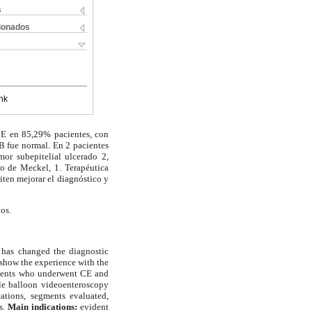
s
cionados
nk
 CE en 85,29% pacientes, con
 fue normal. En 2 pacientes
or subepitelial ulcerado 2,
lo de Meckel, 1. Terapéutica
en mejorar el diagnóstico y
os.
has changed the diagnostic
show the experience with the
ients who underwent CE and
e balloon videoenteroscopy
tions, segments evaluated,
s.
Main indications:
evident