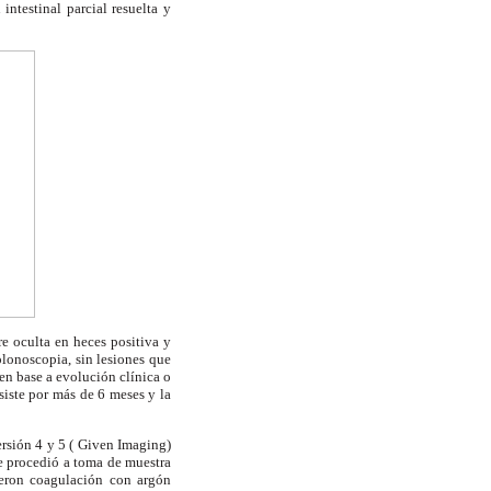
ntestinal parcial resuelta y
 oculta en heces positiva y
lonoscopia, sin lesiones que
n base a evolución clínica o
iste por más de 6 meses y la
ersión 4 y 5 ( Given Imaging)
se procedió a toma de muestra
fueron coagulación con argón