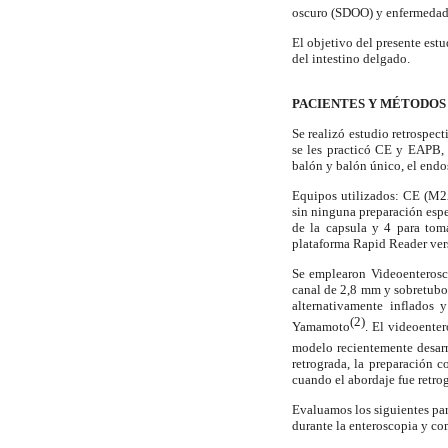
oscuro (SDOO) y enfermedad
El objetivo del presente est
del intestino delgado.
PACIENTES Y MÉTODOS
Se realizó estudio retrospec
se les practicó CE y EAPB, 
balón y balón único, el endo
Equipos utilizados: CE (M2
sin ninguna preparación espe
de la capsula y 4 para toma
plataforma Rapid Reader ver
Se emplearon Videoenteros
canal de 2,8 mm y sobretubo 
alternativamente inflados y
(2)
Yamamoto
. El videoente
modelo recientemente desarr
retrograda, la preparación c
cuando el abordaje fue retro
Evaluamos los siguientes par
durante la enteroscopia y co