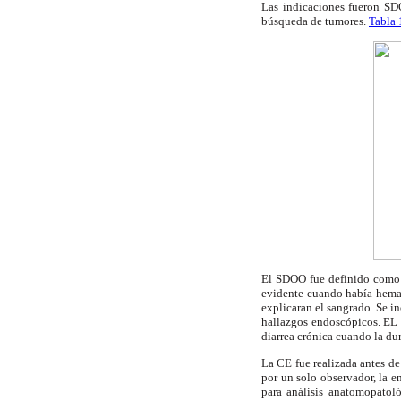
Las indicaciones fueron SDO
búsqueda de tumores.
Tabla 
El SDOO fue definido como 
evidente cuando había hemat
explicaran el sangrado. Se 
hallazgos endoscópicos. EL 
diarrea crónica cuando la du
La CE fue realizada antes de
por un solo observador, la e
para análisis anatomopatoló