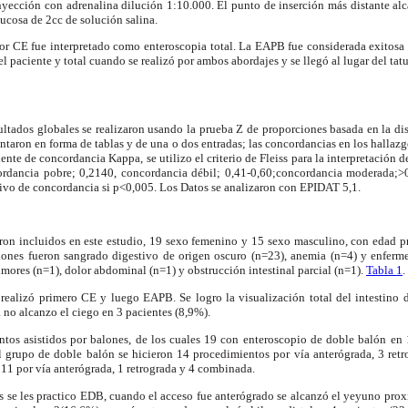
ección con adrenalina dilución 1:10.000. El punto de inserción más distante alc
ucosa de 2cc de solución salina.
or CE fue interpretado como enteroscopia total. La EAPB fue considerada exitosa 
l paciente y total cuando se realizó por ambos abordajes y se llegó al lugar del tatu
ltados globales se realizaron usando la prueba Z de proporciones basada en la di
sentaron en forma de tablas y de una o dos entradas; las concordancias en los halla
ente de concordancia Kappa, se utilizo el criterio de Fleiss para la interpretación d
cordancia pobre; 0,2140, concordancia débil; 0,41-0,60;concordancia moderada;
tivo de concordancia si p<0,005. Los Datos se analizaron con EPIDAT 5,1.
eron incluidos en este estudio, 19 sexo femenino y 15 sexo masculino, con edad 
ciones fueron sangrado digestivo de origen oscuro (n=23), anemia (n=4) y enferm
mores (n=1), dolor abdominal (n=1) y obstrucción intestinal parcial (n=1).
Tabla 1
.
s realizó primero CE y luego EAPB. Se logro la visualización total del intestin
 no alcanzo el ciego en 3 pacientes (8,9%).
ntos asistidos por balones, de los cuales 19 con enteroscopio de doble balón en
l grupo de doble balón se hicieron 14 procedimientos por vía anterógrada, 3 ret
11 por vía anterógrada, 1 retrograda y 4 combinada.
s se les practico EDB, cuando el acceso fue anterógrado se alcanzó el yeyuno pro