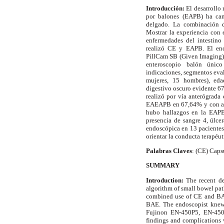
Introducción:
El desarrollo 
por balones (EAPB) ha camb
delgado. La combinación 
Mostrar la experiencia con
enfermedades del intestin
realizó CE y EAPB. El end
PillCam SB (Given Imaging)
enteroscopio balón únic
indicaciones, segmentos eva
mujeres, 15 hombres), ed
digestivo oscuro evidente 
realizó por vía anterógrada
EAEAPB en 67,64% y con amb
hubo hallazgos en la EAPB 
presencia de sangre 4, úlce
endoscópica en 13 pacientes
orientar la conducta terapéu
Palabras Claves
: (CE) Caps
SUMMARY
Introduction:
The recent de
algorithm of small bowel pa
combined use of CE and BAE
BAE. The endoscopist knew
Fujinon EN-450P5, EN-450T
findings and complications