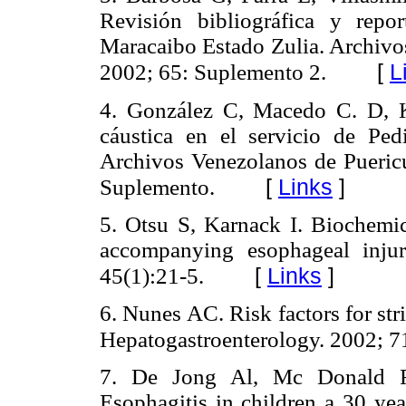
Revisión bibliográfica y repo
Maracaibo Estado Zulia. Archivos
[
L
2002; 65: Suplemento 2.
4. González C, Macedo C. D, Ka
cáustica en el servicio de Ped
Archivos Venezolanos de Puericu
[
Links
]
Suplemento.
5. Otsu S, Karnack I. Biochemica
accompanying esophageal injur
[
Links
]
45(1):21-5.
6. Nunes AC. Risk factors for str
Hepatogastroenterology. 2002; 7
7. De Jong Al, Mc Donald R,
Esophagitis in children a 30 yea