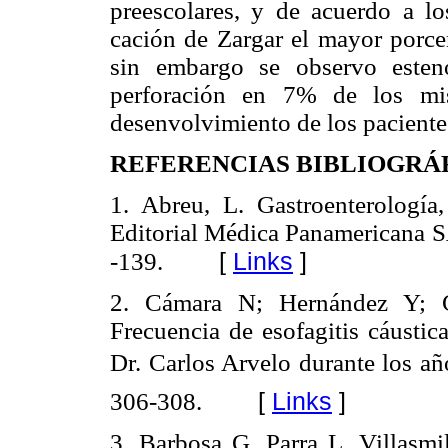
preescolares, y de acuerdo a lo
cación de Zargar el mayor porcen
sin embargo se observo esten
perforación en 7% de los mis
desenvolvimiento de los pacientes
REFERENCIAS BIBLIOGRÁ
1. Abreu, L. Gastroenterología
Editorial Médica Panamericana 
[
Links
]
-139.
2. Cámara N; Hernández Y; G
Frecuencia de esofagitis cáustic
Dr. Carlos Arvelo durante los 
[
Links
]
306-308.
3. Barbosa G, Parra L, Villasmi