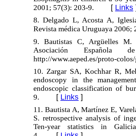
[
Links
2001; 57(3): 203-9.
8. Delgado L, Acosta A, Iglesia
Revista médica Uruguaya 2006; 
9. Bautistas C, Argüelles M. 
Asociación Española de
http://www.aeped.es/proto-colos/
10. Zargar SA, Kochhar R, Meh
endoscopy in the management 
endoscopic classification of bu
[
Links
]
9.
11. Bautista A, Martínez E, Varel
S. retrospective analysis of ing
Ten-year statistics in Gali
[
Links
]
4.