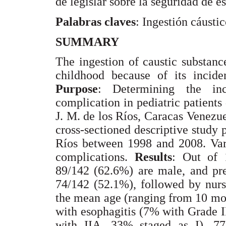
de legislar sobre la seguridad de e
Palabras claves
: Ingestión cáustic
SUMMARY
The ingestion of caustic substanc
childhood because of its inciden
Purpose
: Determining the inc
complication in pediatric patients
J. M. de los Ríos, Caracas Venezu
cross-sectioned descriptive study 
Ríos between 1998 and 2008. Vari
complications.
Results
: Out of 
89/142 (62.6%) are male, and pre
74/142 (52.1%), followed by nurs
the mean age (ranging from 10 mo
with esophagitis (7% with Grade 
with IIA, 33% staged as I). 7