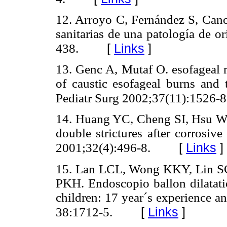
12. Arroyo C, Fernández S, Cano 
sanitarias de una patología de o
[
Links
]
438.
13. Genc A, Mutaf O. esofageal m
of caustic esofageal burns and t
Pediatr Surg 2002;37(11):1526-8
14. Huang YC, Cheng SI, Hsu W-
double strictures after corrosive
[
Links
]
2001;32(4):496-8.
15. Lan LCL, Wong KKY, Lin SC
PKH. Endoscopio ballon dilatatio
children: 17 year´s experience an
[
Links
]
38:1712-5.