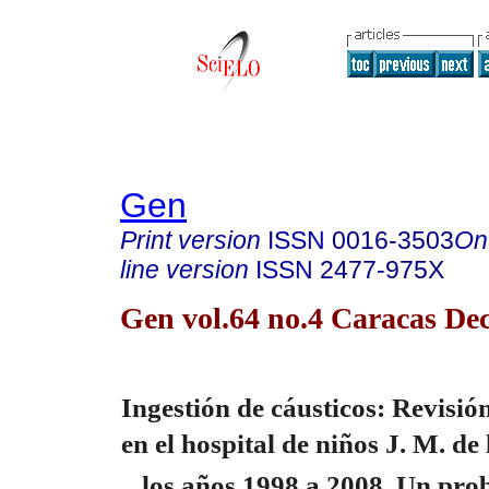
Gen
Print version
ISSN
0016-3503
On
line version
ISSN
2477-975X
Gen vol.64 no.4 Caracas Dec
Ingestión de cáusticos: Revisión
en el hospital de niños J. M. de
los años 1998 a 2008. Un pro