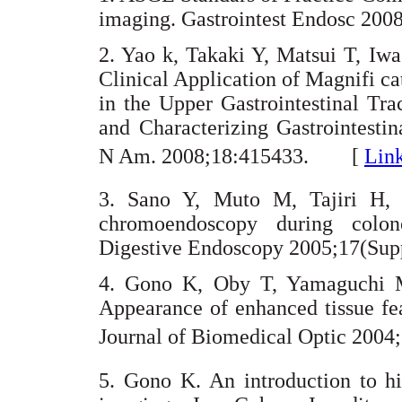
imaging. Gastrointest Endosc 2
2. Yao k, Takaki Y, Matsui T, Iwa
Clinical Application of Magnifi 
in the Upper Gastrointestinal Tr
and Characterizing Gastrointesti
N Am. 2008;18:415433. [
Lin
3. Sano Y, Muto M, Tajiri H, 
chromoendoscopy during colon
Digestive Endoscopy 2005;17(S
4. Gono K, Oby T, Yamaguchi M
Appearance of enhanced tissue fe
Journal of Biomedical Optic 200
5. Gono K. An introduction to h