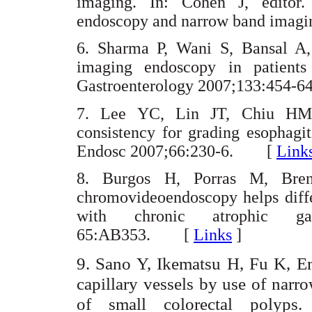
imaging. In: Cohen J, editor.
endoscopy and narrow band im
6. Sharma P, Wani S, Bansal A, e
imaging endoscopy in patients 
Gastroenterology 2007;133:45
7. Lee YC, Lin JT, Chiu HM, e
consistency for grading esophagi
Endosc 2007;66:230-6. [
Link
8. Burgos H, Porras M, Brene
chromovideoendoscopy helps differ
with chronic atrophic gas
65:AB353. [
Links
]
9. Sano Y, Ikematsu H, Fu K, E
capillary vessels by use of narr
of small colorectal polyps.