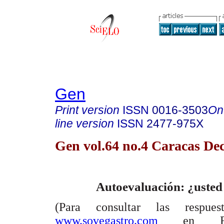
Gen
Print version
ISSN
0016-3503
On
line version
ISSN
2477-975X
Gen vol.64 no.4 Caracas Dec
Autoevaluación: ¿usted
(Para consultar las respues
www.sovegastro.com
en Rev