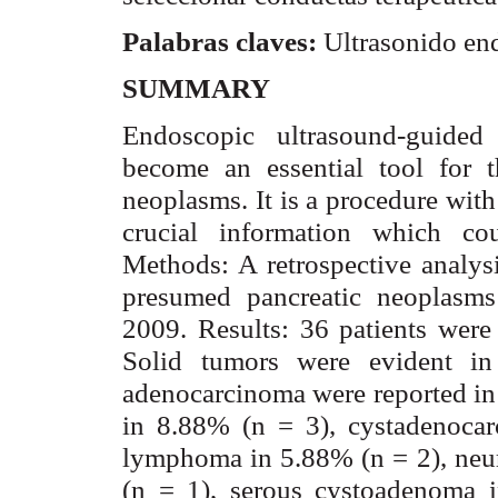
Palabras claves:
Ultrasonido end
SUMMARY
Endoscopic ultrasound-guided
become an essential tool for t
neoplasms. It is a procedure wit
crucial information which co
Methods: A retrospective analys
presumed pancreatic neoplasm
2009. Results: 36 patients were
Solid tumors were evident in
adenocarcinoma were reported i
in 8.88% (n = 3), cystadenoca
lymphoma in 5.88% (n = 2), neu
(n = 1), serous cystoadenoma i