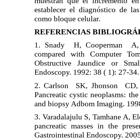
muestran que el incremento en
establecer el diagnóstico de la
como bloque celular.
REFERENCIAS BIBLIOGRÁ
1. Snady
H, Cooperman
A,
compared with Computer Tom
Obstructive Jaundice or Small
Endoscopy. 1992: 38 ( 1): 27-34
2. Carlson
SK, Jhonson
CD,
Pancreatic cystic neoplasms: the 
and biopsy Adbom Imaging. 1998
3. Varadalajulu S, Tamhane A, 
pancreatic masses in the prese
Gastrointestinal Endoscopy. 2005