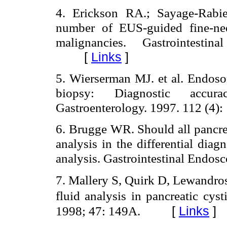
4. Erickson RA.; Sayage-Rabie
number of EUS-guided fine-nee
malignancies. Gastrointest
[
Links
]
5. Wierserman MJ. et al. Endoso
biopsy: Diagnostic accur
Gastroenterology. 1997. 112 (4)
6. Brugge WR. Should all pancrea
analysis in the differential diag
analysis. Gastrointestinal Endos
7. Mallery S, Quirk D, Lewandro
fluid analysis in pancreatic cyst
1998; 47: 149A.
[
Links
]