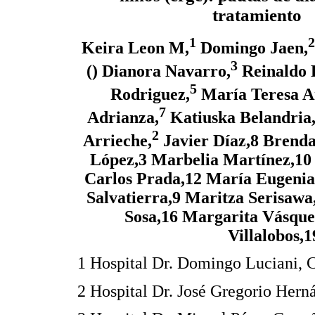
tratamiento
1
2
Keira Leon M,
Domingo Jaen,
3
() Dianora Navarro,
Reinaldo P
5
Rodriguez,
María Teresa Ar
7
Adrianza,
Katiuska Belandria
2
Arrieche,
Javier Díaz,8 Brenda
López,3 Marbelia Martínez,10 
Carlos Prada,12 María Eugenia
Salvatierra,9 Maritza Serisawa
Sosa,16 Margarita Vásquez
Villalobos,
1 Hospital Dr. Domingo Luciani, 
2 Hospital Dr. José Gregorio Hern