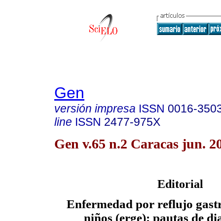
Gen
versión impresa
ISSN
0016-350
line
ISSN
2477-975X
Gen v.65 n.2 Caracas jun. 2
Editorial
Enfermedad por reflujo gast
niños (erge): pautas de di