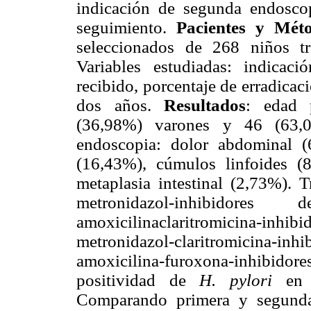
indicación de segunda endoscop
seguimiento.
Pacientes y Mét
seleccionados de 268 niños tr
Variables estudiadas: indicac
recibido, porcentaje de erradicac
dos años.
Resultados
: edad 
(36,98%) varones y 46 (63,0
endoscopia: dolor abdominal (6
(16,43%), cúmulos linfoides (8
metaplasia intestinal (2,73%). T
metronidazol-inhibido
amoxicilinaclaritromicina-i
metronidazol-claritromicina-
amoxicilina-furoxona-inhibido
positividad de
H. pylori
en
Comparando primera y segunda