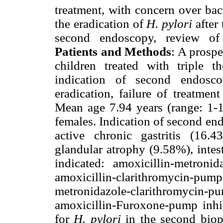
treatment, with concern over bact
the eradication of
H. pylori
after
second endoscopy, review of 
Patients and Methods
: A prospe
children treated with triple t
indication of second endosco
eradication, failure of treatme
Mean age 7.94 years (range: 1-
females. Indication of second en
active chronic gastritis (16.
glandular atrophy (9.58%), intest
indicated: amoxicillin-metroni
amoxicillin-clarithromyci
metronidazole-clarithromycin-
amoxicillin-Furoxone-pump inhib
for
H. pylori
in the second bio