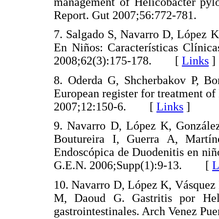
management of Helicobacter pylor
Report. Gut 2007;56:772-781.
7. Salgado S, Navarro D, López K,
En Niños: Características Clínic
2008;62(3):175-178. [
Links
]
8. Oderda G, Shcherbakov P, Bont
European register for treatment o
2007;12:150-6. [
Links
]
9. Navarro D, López K, González
Boutureira I, Guerra A, Martín
Endoscópica de Duodenitis en niños
G.E.N. 2006;Supp(1):9-13. [
L
10. Navarro D, López K, Vásquez 
M, Daoud G. Gastritis por Hel
gastrointestinales. Arch Venez 