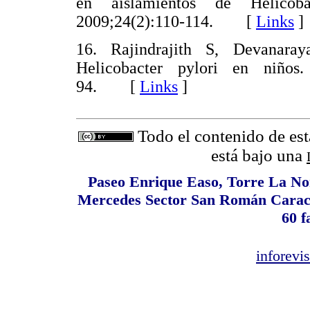
en aislamientos de Helicoba
2009;24(2):110-114. [
Links
]
16. Rajindrajith S, Devanara
Helicobacter pylori en niños
94. [
Links
]
Todo el contenido de est
está bajo una
Paseo Enrique Easo, Torre La Nor
Mercedes Sector San Román Caracas
60 f
inforev