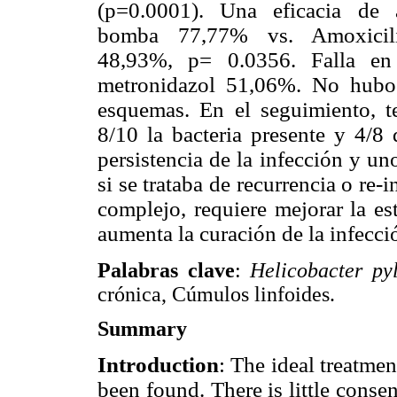
(p=0.0001). Una eficacia de am
bomba 77,77% vs. Amoxicilin
48,93%, p= 0.0356. Falla en 
metronidazol 51,06%. No hubo d
esquemas. En el seguimiento, t
8/10 la bacteria presente y 4/8 
persistencia de la infección y u
si se trataba de recurrencia o re-
complejo, requiere mejorar la es
aumenta la curación de la infecci
Palabras clave
:
Helicobacter pyl
crónica, Cúmulos linfoides.
Summary
Introduction
: The ideal treatmen
been found. There is little cons