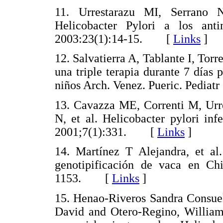
11. Urrestarazu MI, Serrano N
Helicobacter Pylori a los anti
2003:23(1):14-15. [
Links
]
12. Salvatierra A, Tablante I, Torr
una triple terapia durante 7 días 
niños Arch. Venez. Pueric. Pedi
13. Cavazza ME, Correnti M, Urre
N, et al. Helicobacter pylori inf
2001;7(1):331. [
Links
]
14. Martínez T Alejandra, et al.
genotipificación de vaca en Ch
1153. [
Links
]
15. Henao-Riveros Sandra Consuel
David and Otero-Regino, William.