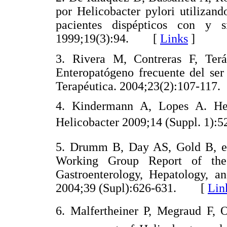
por Helicobacter pylori utilizan
pacientes dispépticos con y si
1999;19(3):94. [
Links
]
3. Rivera M, Contreras F, Terá
Enteropatógeno frecuente del se
Terapéutica. 2004;23(2):107-1
4. Kindermann A, Lopes A. Helic
Helicobacter 2009;14 (Suppl. 1
5. Drumm B, Day AS, Gold B, et a
Working Group Report of the
Gastroenterology, Hepatology, an
2004;39 (Supl):626-631. [
Lin
6. Malfertheiner P, Megraud F, O