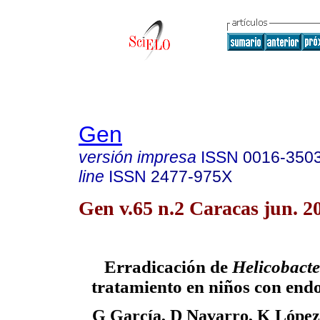
Gen
versión impresa
ISSN
0016-350
line
ISSN
2477-975X
Gen v.65 n.2 Caracas jun. 2
Erradicación de
Helicobacte
tratamiento en niños con endo
G García, D Navarro, K López