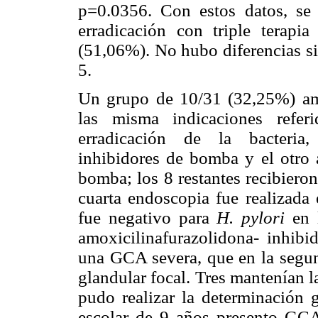
p=0.0356. Con estos datos, se 
erradicación con triple terap
(51,06%). No hubo diferencias si
5.
Un grupo de 10/31 (32,25%) ame
las misma indicaciones refer
erradicación de la bacteria,
inhibidores de bomba y el otro 
bomba; los 8 restantes recibieron
cuarta endoscopia fue realizada 
fue negativo para
H. pylori
en l
amoxicilinafurazolidona- inhib
una GCA severa, que en la segund
glandular focal. Tres mantenían la
pudo realizar la determinación g
escolar de 9 años presento GC