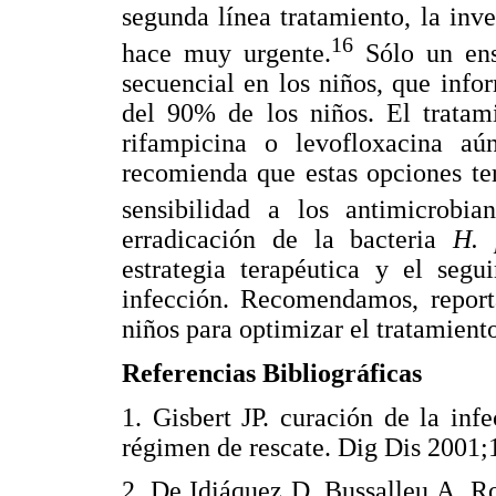
segunda línea tratamiento, la inv
16
hace muy urgente.
Sólo un ens
secuencial en los niños, que info
del 90% de los niños. El tratam
rifampicina o levofloxacina a
recomienda que estas opciones te
sensibilidad a los antimicrobian
erradicación de la bacteria
H. 
estrategia terapéutica y el seg
infección. Recomendamos, reporta
niños para optimizar el tratamient
Referencias Bibliográficas
1. Gisbert JP. curación de la in
régimen de rescate. Dig Dis 20
2. De Idiáquez D, Bussalleu A, Rod