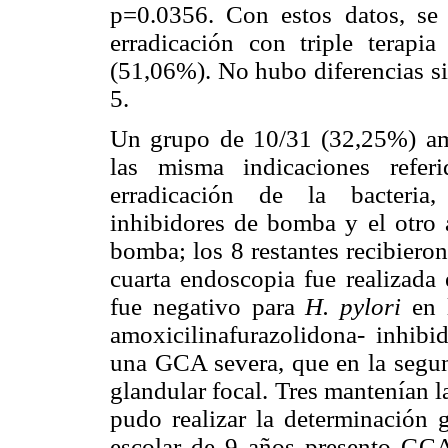
p=0.0356. Con estos datos, se 
erradicación con triple terap
(51,06%). No hubo diferencias si
5.
Un grupo de 10/31 (32,25%) ame
las misma indicaciones refer
erradicación de la bacteria,
inhibidores de bomba y el otro 
bomba; los 8 restantes recibieron
cuarta endoscopia fue realizada 
fue negativo para
H. pylori
en l
amoxicilinafurazolidona- inhib
una GCA severa, que en la segund
glandular focal. Tres mantenían la
pudo realizar la determinación g
escolar de 9 años presento GC