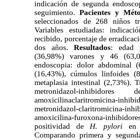
indicación de segunda endoscop
seguimiento.
Pacientes y Mét
seleccionados de 268 niños tr
Variables estudiadas: indicac
recibido, porcentaje de erradicac
dos años.
Resultados
: edad 
(36,98%) varones y 46 (63,0
endoscopia: dolor abdominal (6
(16,43%), cúmulos linfoides (8
metaplasia intestinal (2,73%). T
metronidazol-inhibido
amoxicilinaclaritromicina-i
metronidazol-claritromicina-
amoxicilina-furoxona-inhibido
positividad de
H. pylori
en
Comparando primera y segunda