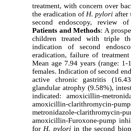
treatment, with concern over bact
the eradication of
H. pylori
after
second endoscopy, review of 
Patients and Methods
: A prospe
children treated with triple t
indication of second endosco
eradication, failure of treatme
Mean age 7.94 years (range: 1-
females. Indication of second en
active chronic gastritis (16.
glandular atrophy (9.58%), intest
indicated: amoxicillin-metroni
amoxicillin-clarithromyci
metronidazole-clarithromycin-
amoxicillin-Furoxone-pump inhib
for
H. pylori
in the second bio