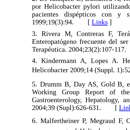
por Helicobacter pylori utilizan
pacientes dispépticos con y si
1999;19(3):94. [
Links
]
3. Rivera M, Contreras F, Terá
Enteropatógeno frecuente del se
Terapéutica. 2004;23(2):107-1
4. Kindermann A, Lopes A. Helic
Helicobacter 2009;14 (Suppl. 1
5. Drumm B, Day AS, Gold B, et a
Working Group Report of the
Gastroenterology, Hepatology, an
2004;39 (Supl):626-631. [
Lin
6. Malfertheiner P, Megraud F, O