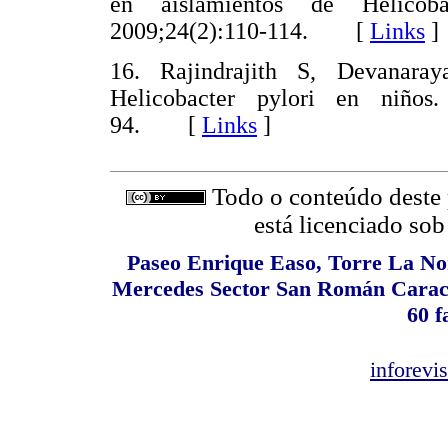
en aislamientos de Helicoba
2009;24(2):110-114. [
Links
]
16. Rajindrajith S, Devanara
Helicobacter pylori en niños
94. [
Links
]
Todo o conteúdo deste p
está licenciado so
Paseo Enrique Easo, Torre La Nor
Mercedes Sector San Román Caracas
60 f
inforev