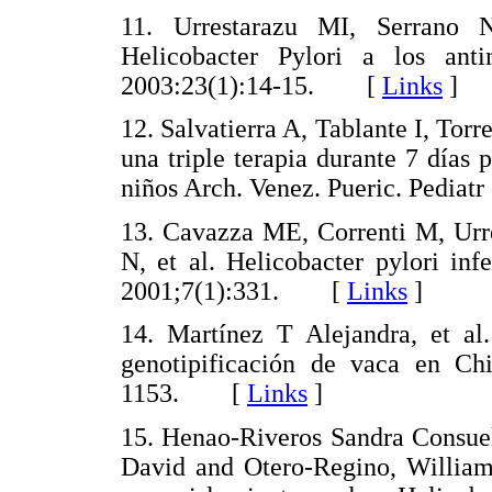
11. Urrestarazu MI, Serrano N
Helicobacter Pylori a los anti
2003:23(1):14-15. [
Links
]
12. Salvatierra A, Tablante I, Torr
una triple terapia durante 7 días 
niños Arch. Venez. Pueric. Pedi
13. Cavazza ME, Correnti M, Urre
N, et al. Helicobacter pylori inf
2001;7(1):331. [
Links
]
14. Martínez T Alejandra, et al.
genotipificación de vaca en Ch
1153. [
Links
]
15. Henao-Riveros Sandra Consuel
David and Otero-Regino, William.