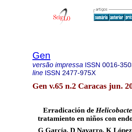
Gen
versão impressa
ISSN
0016-350
line
ISSN
2477-975X
Gen v.65 n.2 Caracas jun. 2
Erradicación de
Helicobacte
tratamiento en niños con endo
G García, D Navarro, K López