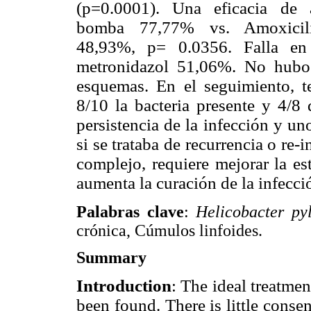
(p=0.0001). Una eficacia de am
bomba 77,77% vs. Amoxicilin
48,93%, p= 0.0356. Falla en 
metronidazol 51,06%. No hubo d
esquemas. En el seguimiento, t
8/10 la bacteria presente y 4/8 
persistencia de la infección y u
si se trataba de recurrencia o re-
complejo, requiere mejorar la es
aumenta la curación de la infecci
Palabras clave
:
Helicobacter pyl
crónica, Cúmulos linfoides.
Summary
Introduction
: The ideal treatmen
been found. There is little cons