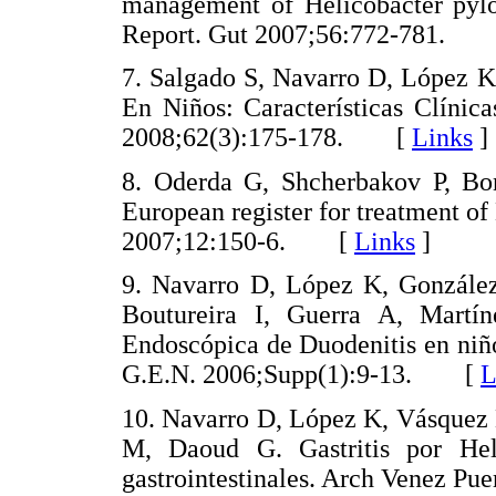
management of Helicobacter pylor
Report. Gut 2007;56:772-781.
7. Salgado S, Navarro D, López K,
En Niños: Características Clínic
2008;62(3):175-178. [
Links
]
8. Oderda G, Shcherbakov P, Bont
European register for treatment o
2007;12:150-6. [
Links
]
9. Navarro D, López K, González
Boutureira I, Guerra A, Martín
Endoscópica de Duodenitis en niños
G.E.N. 2006;Supp(1):9-13. [
L
10. Navarro D, López K, Vásquez 
M, Daoud G. Gastritis por Hel
gastrointestinales. Arch Venez 