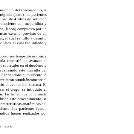
inserción del enteroscopio, la
rógrada (boca), los pacientes
 uso de 4 litros de solución
n consciente con meperidina y
ama, Japón) compuesto por un
tro externo, provisto de un
, el cual se infló y desinfló
el cual fue inflado y
de látex
cesorios terapéuticos (pinza
ada consistió en avanzar el
 el sobretubo en el duodeno y
avanzando éste mas allá del
o e inflándolo nuevamente. A
 retiraron simultáneamente el
itió el avance
del sistema. El
ciego, se introdujo el
nzar el
eon. En la técnica combinada
cluido este procedimiento, se
características anatómicas del
iento, los pacientes fueron
udios fueron realizados por
entajes.