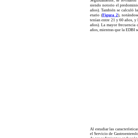
Seguidamente, se revisaron 
siendo notorio el predomini
años). También se calculó l
etario (
Figura 2
), notándos
tenían entre 21 y 60 años, y
años). La mayor frecuencia
años, mientras que la EDBI s
Al estudiar las característi
el Servicio de Gastroenterol