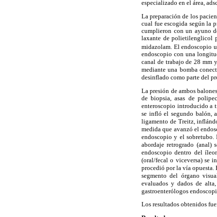
especializado en el área, ads
La preparación de los pacient
cual fue escogida según la p
cumplieron con un ayuno de 
laxante de polietilenglicol 
midazolam. El endoscopio u
endoscopio con una longitu
canal de trabajo de 28 mm 
mediante una bomba conect
desinflado como parte del p
La presión de ambos balones
de biopsia, asas de polipe
enteroscopio introducido a t
se infló el segundo balón, a
inflánd
ligamento de Treitz,
medida
que avanzó el endosc
endoscopio y el sobretubo. 
abordaje retrogrado (anal) 
endoscopio dentro del íleon
(oral/fecal o viceversa) se 
procedió por la vía opuesta. 
segmento del órgano visual
evaluados y dados de alta,
gastroenterólogos endoscopis
Los resultados obtenidos fue