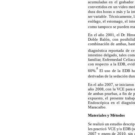
acumuladas en el grabador 
convertidos en un video medi
dura dos horas o más y la in
ser variable. Técnicamente, 
esófago, el estomago, el int
como tampoco se pueden reali
En el año 2001, el Dr. Hir
Doble Balón, con posibilid
combinación de ambas, hasta
diagnóstica reportada de c
intestino delgado, tales com
familiar, Enfermedad Celíaca
con respecto a la EDB, evid
8
60%.
El uso de la EDB ha
derivadas de la sedación dur
En el año 2007, se iniciaron
año 2008, con la VCE para el
de ambas pruebas, a fin de 
expuesto, el presente traba
Endoscópica en el diagnóst
Maracaibo.
Materiales y Métodos
Se realizó un estudio descrip
les practicó VCE y/o EDB (su
2007 y enero de 2010, sin di