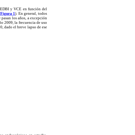
, EDBI y VCE en función del
(
Figura 1
). En general, todos
 pasan los años, a excepción
ño 2009, la frecuencia de uso
0, dado el breve lapso de ese