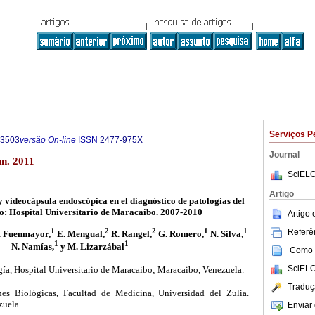
Serviços P
-3503
versão On-line
ISSN
2477-975X
Journal
un. 2011
SciELO
Artigo
 videocápsula endoscópica en el diagnóstico de patologías del
do: Hospital Universitario de Maracaibo. 2007-2010
Artigo
Referên
1
2
2
1
1
 Fuenmayor,
E. Mengual,
R. Rangel,
G. Romero,
N. Silva,
1
1
N. Namías,
y M. Lizarzábal
Como c
SciELO
gía, Hospital Universitario de Maracaibo; Maracaibo, Venezuela.
Traduç
ones Biológicas, Facultad de Medicina, Universidad del Zulia.
zuela.
Enviar 