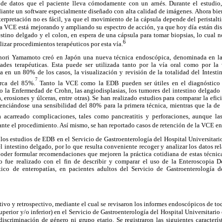
de datos que el paciente lleva cómodamente con un arnés. Durante el estudio,
ante un software especialmente diseñado con alta calidad de imágenes. Ahora bien
terpretación no es fácil, ya que el movimiento de la cápsula depende del peristalti
la VCE está mejorando y ampliando su espectro de acción, ya que hoy día están dis
estino delgado y el colon, en espera de una cápsula para tomar biopsias, lo cual n
6
zar procedimientos terapéuticos por esta vía.
onori Yamamoto creó en Japón una nueva técnica endoscópica, denominada en la
ades terapéuticas. Esta puede ser utilizada tanto por la vía oral como por la 
 en un 80% de los casos, la visualización y revisión de la totalidad del Intesti
7
erca del 85%.
Tanto la VCE como la EDB pueden ser útiles en el diagnóstico 
o la Enfermedad de Crohn, las angiodisplasias, los tumores del intestino delgado 
, erosiones y úlceras, entre otras). Se han realizado estudios para comparar la efi
enciándose una sensibilidad del 80% para la primera técnica, mientras que la de
como pancreatitis y perforaciones, aunque l
 acarreado complicaciones, tales
ante el procedimiento. Así mismo, se han reportado casos de retención de la VCE en
 los estudios de EDB en el Servicio de Gastroenterología del Hospital Universitario
 intestino delgado, por lo que resulta conveniente recoger y analizar los datos 
poder formular recomendaciones que mejoren la práctica cotidiana de estas técnica
jo fue realizado con el fin de describir y comparar el uso de la Enteroscopia
ico de enteropatías, en pacientes adultos del Servicio de Gastroenterología de
tivo y retrospectivo, mediante el cual se revisaron los informes endoscópicos de to
perior y/o inferior) en el Servicio de Gastroenterología del Hospital Universitario
scriminación de género ni grupo etario. Se registraron las siguientes caracterís