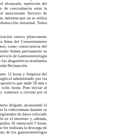
el alcanzado, repetición del
je de concordancia entre la
n el mencionado Servicio de
ia, mientras que no se utiliza
obstrucción intestinal. Todos
licación estuvo plena-
mente
 la firma del Consentimiento
anos, como consecuencia del
studio firman previamente su
 Servicio de Gastroenterología
 los diagnósticos resultantes
erida Declaración.
ante 12 horas y limpieza del
lenglicol administrado por vía
 dispositivo que mide 26 mm x
ocho horas. Para iniciar al
 y comenzó a circular por el
testino delgado, alcanzando el
or la videocámara durante su
registrador de datos colocado
la en el intestino y, además,
uidos. Al transcurrir 5 horas,
e les realizara la descarga de
 uno de los gastroenterólogos