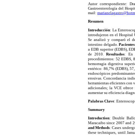
Autor correspondiente: Dr
Gastroenterología del Hospi
mail:
marianelagastro@hotm
Resumen
Introducción
: La Enterosco
introdujeron en el Hospital
Se analizó y comparó el de
intestino delgado.
Paciente
a EDB superior (EDBS), EDB
de 2010.
Resultados
: En
procedimientos: 52 EDBS, 8
hemorragia digestiva superi
entérico: 86,7% (EDBS), 57
endoscópicos predominantes: 
erosivas. Concordancia ind
herramientas eficientes con 
adicionales; la VCE ofrece 
aumentar su eficiencia diagnó
Palabras Clave
: Enteroscop
Summary
Introduction
: Double Ball
Maracaibo since 2007 and 20
and Methods
: Cases underg
these techniques, until Jan