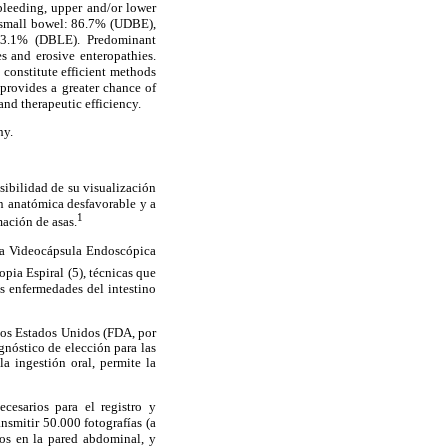
leeding, upper and/or lower
of small bowel: 86.7% (UDBE),
23.1% (DBLE). Predominant
s and erosive enteropathies.
onstitute efficient methods
provides a greater chance of
 and therapeutic efficiency.
hy.
sibilidad de su visualización
n anatómica desfavorable y a
1
ación de asas.
 la Videocápsula Endoscópica
pia Espiral (5), técnicas que
as enfermedades del intestino
los Estados Unidos (FDA, por
gnóstico de elección para las
la ingestión oral, permite la
cesarios para el registro y
nsmitir 50.000 fotografías (a
dos en la pared abdominal, y