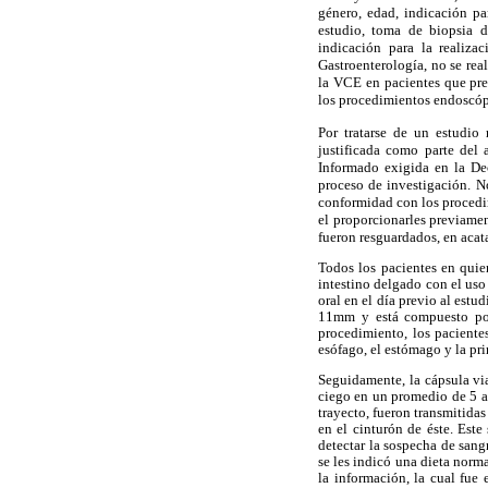
género, edad, indicación pa
estudio, toma de biopsia d
indicación para la realiza
Gastroenterología, no se real
la VCE en
pacientes que pre
los procedimientos endoscópi
Por tratarse de un estudio 
justificada como parte del 
Informado exigida en la De
proceso de investigación. N
conformidad con los procedi
el proporcionarles previamen
fueron resguardados, en acat
Todos los pacientes en quie
intestino delgado con el uso 
oral en el día previo al est
11mm y está compuesto por 
procedimiento, los paciente
esófago, el estómago y la pr
Seguidamente, la cápsula via
ciego en un promedio de 5 a
trayecto, fueron transmitida
en el cinturón de éste. Este
detectar la sospecha de sangr
se les indicó una dieta norma
la información, la cual fue 