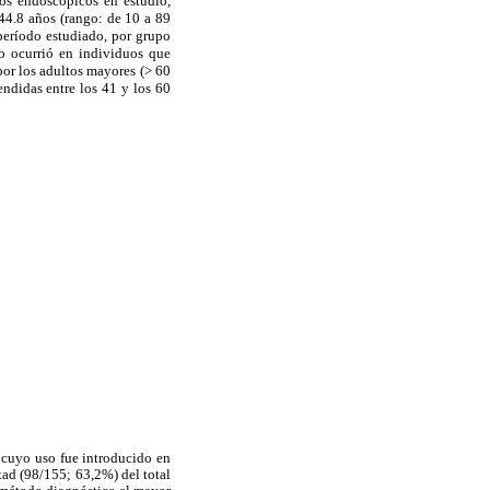
tos endoscópicos en estudio,
44.8 años (rango: de 10 a 89
período estudiado, por grupo
o ocurrió en individuos que
por los adultos mayores (> 60
didas entre los 41 y los 60
o cuyo uso fue introducido en
tad (98/155; 63,2%) del total