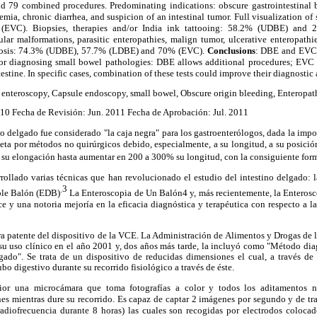
9 combined procedures. Predominating indications: obscure gastrointestinal b
nemia, chronic diarrhea, and suspicion of an intestinal tumor. Full visualization 
VC). Biopsies, therapies and/or India ink tattooing: 58.2% (UDBE) and 
lar malformations, parasitic enteropathies, malign tumor, ulcerative enteropathie
nosis: 74.3% (UDBE), 57.7% (LDBE) and 70% (EVC).
Conclusions
: DBE and EVC c
for diagnosing small bowel pathologies: DBE allows additional procedures; EVC 
ntestine. In specific cases, combination of these tests could improve their diagnostic
 enteroscopy, Capsule endoscopy, small bowel, Obscure origin bleeding, Enteropat
10 Fecha de Revisión: Jun. 2011 Fecha de Aprobación: Jul. 2011
ino delgado fue considerado "la caja negra" para los gastroenterólogos, dada la impo
eta por métodos no quirúrgicos debido, especialmente, a su longitud, a su posició
 su elongación hasta aumentar en 200 a 300% su longitud, con la consiguiente form
rrollado varias técnicas que han revolucionado el estudio del intestino delgado:
3
.
ble Balón (EDB)
La Enteroscopia de Un Balón4 y, más recientemente, la Enterosco
ce y una notoria
mejoría en la eficacia diagnóstica y terapéutica con respecto a l
ra patente del dispositivo de la VCE. La Administración de Alimentos y Drogas de 
 su uso clínico en el año 2001 y, dos años más tarde, la incluyó como "Método dia
gado". Se trata de un dispositivo de reducidas dimensiones el cual, a través de 
o digestivo durante su recorrido fisiológico a través de éste.
or una microcámara que toma fotografías a color y todos los aditamentos ne
s mientras dure su recorrido. Es capaz de captar 2 imágenes por segundo y de tra
radiofrecuencia durante 8 horas) las cuales son recogidas por electrodos coloca