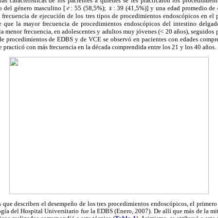
las características de los pacientes a quienes se les practicaron los procedimien
o del género masculino [
♂
: 55 (58,5%);
♀
: 39 (41,5%)] y una edad promedio de 
a frecuencia de ejecución de los tres tipos de procedimientos endoscópicos en el 
e que la mayor frecuencia de procedimientos endoscópicos del intestino delgad
 la menor frecuencia, en adolescentes y adultos muy jóvenes (< 20 años), seguidos 
 de procedimientos de EDBS y de VCE se observó en pacientes con edades compren
e practicó con más frecuencia en la década comprendida entre los 21 y los 40 años.
cas que describen el desempeño de los tres procedimientos endoscópicos, el primer
ogía del Hospital Universitario fue la EDBS (Enero, 2007). De allí que más de la mi