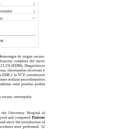
s
cionados
ar
nk
emorragia de origen oscuro,
lización completa del tracto
 23,1% (EDBI). Diagnósticos
nas, enteropatías ulcerosas y
La EDB y la VCE constituyen
rmite realizar procedimientos
ombinar estar pruebas podría
 oscuro, enteropatía.
the University Hospital of
alyzed and compared.
Patients
ed since the introduction of
rocedures were performed: 52