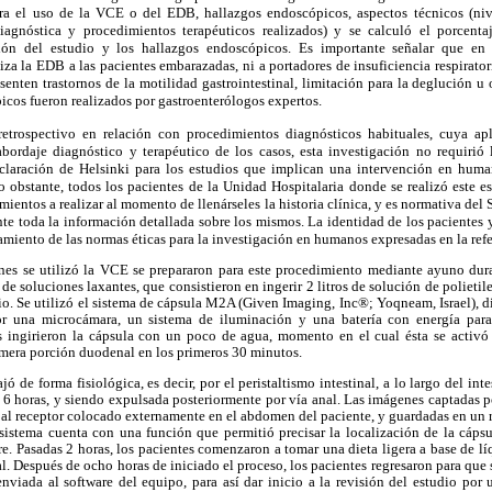
ra el uso de la VCE o del EDB, hallazgos endoscópicos, aspectos técnicos (niv
iagnóstica y procedimientos terapéuticos realizados) y se calculó el porcenta
ción del estudio y los hallazgos endoscópicos. Es importante señalar que e
iza la EDB a las pacientes embarazadas, ni a portadores de insuficiencia respirator
senten trastornos de la motilidad gastrointestinal, limitación para la deglución u 
cos fueron realizados por gastroenterólogos expertos.
retrospectivo en relación con procedimientos diagnósticos habituales, cuya ap
abordaje diagnóstico y terapéutico de los casos, esta investigación no requirió
claración de Helsinki para los estudios que implican una intervención en hum
o obstante, todos los pacientes de la Unidad Hospitalaria donde se realizó este e
mientos a realizar al momento de llenárseles la historia clínica, y es normativa del
te toda la información detallada sobre los mismos. La identidad de los pacientes y
amiento de las normas éticas para la investigación en humanos expresadas en la ref
nes se utilizó la VCE se prepararon para este procedimiento mediante ayuno dur
de soluciones laxantes, que consistieron en ingerir 2 litros de solución de polieti
udio. Se utilizó el sistema de cápsula M2A (Given Imaging, Inc®; Yoqneam, Israel),
una microcámara, un sistema de iluminación y una batería con energía para 
s ingirieron la cápsula con un poco de agua, momento en el cual ésta se activó
imera porción duodenal en los primeros 30 minutos.
jó de forma fisiológica, es decir,
por el peristaltismo intestinal, a lo largo del in
 6 horas, y siendo expulsada posteriormente por vía anal. Las imágenes captadas p
s al receptor colocado externamente en el abdomen del paciente, y guardadas en un 
 sistema cuenta con una función que permitió precisar la localización de la cápsu
e. Pasadas 2 horas, los pacientes comenzaron a tomar una dieta ligera a base de líq
l. Después de ocho horas de iniciado el proceso, los pacientes regresaron para que s
enviada al software del equipo, para así dar inicio a la revisión del estudio por