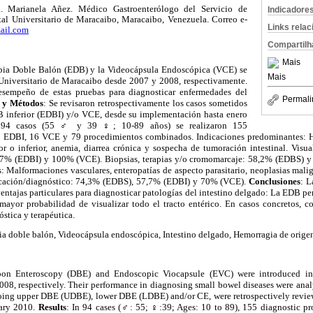
a. Marianela Añez. Médico Gastroenterólogo del Servicio de
Indicadore
tal Universitario de Maracaibo, Maracaibo, Venezuela. Correo e-
Links rela
ail.com
Compartilh
Mais
pia Doble Balón (EDB) y la Videocápsula Endoscópica (VCE) se
Mais
 Universitario de Maracaibo desde 2007 y 2008, respectivamente.
sempeño de estas pruebas para diagnosticar enfermedades del
Permali
s y Métodos
: Se revisaron retrospectivamente los casos sometidos
 inferior (EDBI) y/o VCE, desde su implementación hasta enero
 94 casos (55
♂
y 39
♀
; 10-89 años) se realizaron 155
 EDBI, 16 VCE y 79 procedimientos combinados. Indicaciones predominantes: H
or o inferior, anemia, diarrea crónica y sospecha de tumoración intestinal. Visua
,7% (EDBI) y 100% (VCE). Biopsias, terapias y/o cromomarcaje: 58,2% (EDBS) y
Malformaciones vasculares, enteropatías de aspecto parasitario, neoplasias malig
icación/diagnóstico: 74,3% (EDBS), 57,7% (EDBI) y 70% (VCE).
Conclusiones
: 
ventajas particulares para diagnosticar patologías del intestino delgado: La EDB pe
mayor probabilidad de visualizar todo el tracto entérico. En casos concretos, c
stica y terapéutica.
ia doble balón, Videocápsula endoscópica, Intestino delgado, Hemorragia de origen
oon Enteroscopy (DBE) and Endoscopic Viocapsule (EVC) were introduced in 
08, respectively. Their performance in diagnosing small bowel diseases were an
oing upper DBE (UDBE), lower DBE (LDBE) and/or CE, were retrospectively review
uary 2010.
Results
: In 94 cases (
♂
: 55;
♀
:39; Ages: 10 to 89), 155 diagnostic p