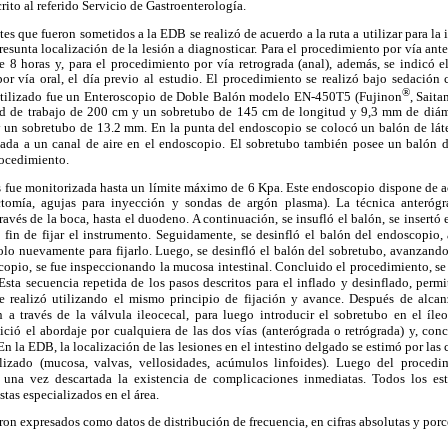
crito al referido Servicio de Gastroenterología.
es que fueron sometidos a la EDB se realizó de acuerdo a la ruta a utilizar para la 
resunta localización de la lesión a diagnosticar. Para el procedimiento por vía ante
8 horas y, para el procedimiento por vía retrograda (anal), además, se indicó el
por vía oral, el día previo al estudio. El procedimiento se realizó bajo sedació
®
tilizado fue un Enteroscopio de Doble Balón modelo EN-450T5 (Fujinon
, Sait
d de trabajo de 200 cm y un sobretubo de 145 cm de longitud y 9,3 mm de diáme
del endoscopio se colocó un balón de látex
y un sobretubo de 13.2 mm. En la punta
ada a un canal de aire en
el endoscopio. El sobretubo también posee un balón 
rocedimiento.
 fue monitorizada hasta un límite máximo de 6 Kpa. Este endoscopio dispone de ac
ctomía, agujas para inyección y sondas de argón plasma). La técnica anterógr
boca, hasta el duodeno. A continuación, se insufló el balón, se insertó
ravés de la
 fin de fijar el instrumento. Seguidamente, se desinfló el balón
del endoscopio, 
olo nuevamente para fijarlo. Luego, se desinfló el balón del sobretubo, avanzand
opio, se fue inspeccionando la mucosa intestinal. Concluido el procedimiento, se
pasos descritos para el inflado y desinflado, perm
Esta secuencia repetida de los
se realizó utilizando el mismo principio de fijación y avance. Después de alca
 a través de la válvula ileocecal, para luego introducir el sobretubo en el íl
inició el abordaje por cualquiera de las dos vías (anterógrada o retrógrada) y, con
En la EDB, la localización de las lesiones en el intestino delgado se estimó por las 
izado (mucosa, valvas, vellosidades, acúmulos linfoides). Luego del procedim
 una vez descartada la existencia de complicaciones inmediatas. Todos los est
tas especializados en el área.
ron expresados como datos de distribución de frecuencia, en cifras absolutas y porc