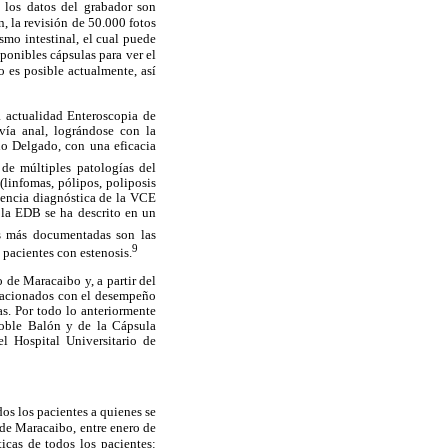
 los datos del grabador son
, la revisión de 50.000 fotos
smo intestinal, el cual puede
ponibles cápsulas para ver el
o es posible actualmente, así
 actualidad Enteroscopia de
vía anal, lográndose con la
no Delgado, con una eficacia
de múltiples patologías del
(linfomas, pólipos, poliposis
ciencia diagnóstica de la VCE
 la EDB se ha descrito en un
as más documentadas son las
9
 pacientes con estenosis.
 de Maracaibo y, a partir del
relacionados con el desempeño
s. Por todo lo anteriormente
 Doble Balón y de la Cápsula
l Hospital Universitario de
dos los pacientes a quienes se
 de Maracaibo, entre enero de
ticas de todos los pacientes: