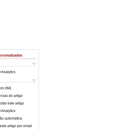
ersonalizados
 Analytics
 em XML
cias do artigo
itar este artigo
 Analytics
ão automática
este artigo por email