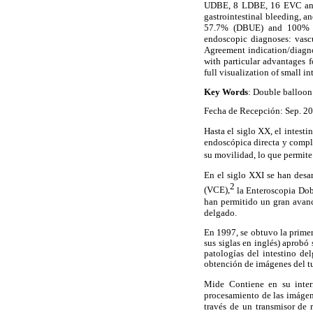
UDBE, 8 LDBE, 16 EVC and 7
gastrointestinal bleeding, a
57.7% (DBUE) and 100% (E
endoscopic diagnoses: vascu
Agreement indication/diag
with particular advantages 
full visualization of small i
Key Words
: Double balloon
Fecha de Recepción: Sep. 20
Hasta el siglo XX, el intest
endoscópica directa y compl
su movilidad, lo que permite
En el siglo XXI se han desa
2
(VCE),
la Enteroscopia Do
han permitido un gran avan
delgado.
En 1997, se obtuvo la prime
sus siglas en inglés) aprobó
patologías del intestino del
obtención de imágenes del tub
Mide Contiene en su interi
procesamiento de las imágene
través de un transmisor de 