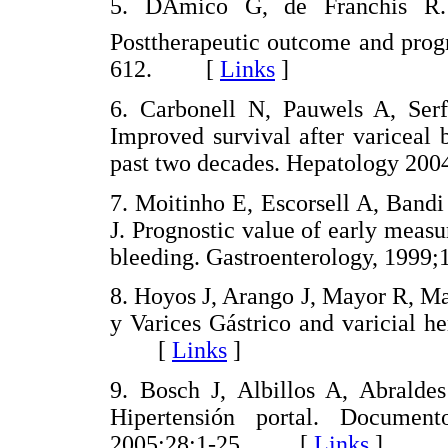
5. DAmico G, de Franchis R. 
Posttherapeutic outcome and prog
612. [
Links
]
6. Carbonell N, Pauwels A, Se
Improved survival after variceal b
past two decades. Hepatology 
7. Moitinho E, Escorsell A, Band
J. Prognostic value of early measu
bleeding. Gastroenterology, 19
8. Hoyos J, Arango J, Mayor R, M
y Varices Gástrico and varicial h
[
Links
]
9. Bosch J, Albillos A, Abraldes
Hipertensión portal. Document
2005;28;1-25. [
Links
]