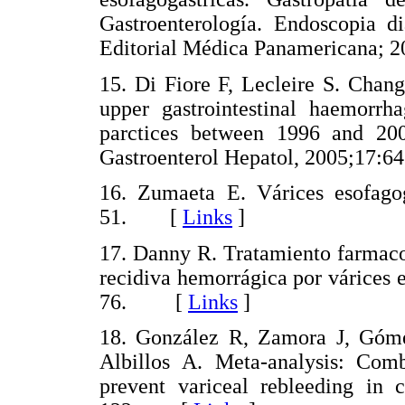
Gastroenterología. Endoscopia di
Editorial Médica Panamericana;
15. Di Fiore F, Lecleire S. Chang
upper gastrointestinal haemorr
parctices between 1996 and 200
Gastroenterol Hepatol, 2005;1
16. Zumaeta E. Várices esofagog
51. [
Links
]
17. Danny R. Tratamiento farmacol
recidiva hemorrágica por várices 
76. [
Links
]
18. González R, Zamora J, Góm
Albillos A. Meta-analysis: Com
prevent variceal rebleeding in 