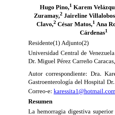
1
Hugo Pino,
Karem Velázqu
2
Zuramay,
Jaireline Villalobos
2
1
Clavo,
César Matos,
Ana Ro
1
Cárdenas
Residente(1) Adjunto(2)
Universidad Central de Venezuela
Dr. Miguel Pérez Carreño Caracas
Autor correspondiente: Dra. Kar
Gastroenterología del Hospital Dr
Correo-e:
karessita1@hotmail.co
Resumen
La hemorragia digestiva superior