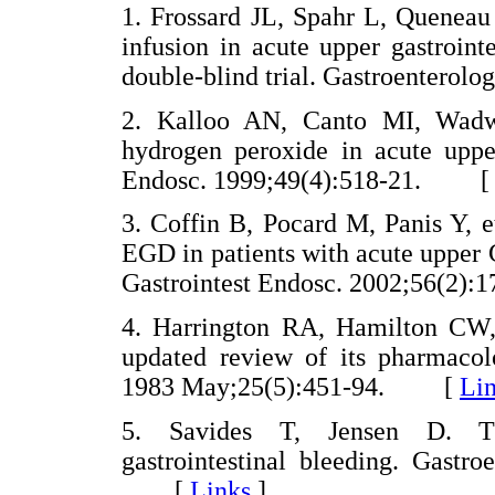
1. Frossard JL, Spahr L, Queneau
infusion in acute upper gastroint
double-blind trial. Gastroenter
2. Kalloo AN, Canto MI, Wadwa
hydrogen peroxide in acute upper
Endosc. 1999;49(4):518-21. 
3. Coffin B, Pocard M, Panis Y, e
EGD in patients with acute upper 
Gastrointest Endosc. 2002;56(2
4. Harrington RA, Hamilton CW,
updated review of its pharmacolo
1983 May;25(5):451-94. [
Li
5. Savides T, Jensen D. The
gastrointestinal bleeding. Gastr
[
Links
]