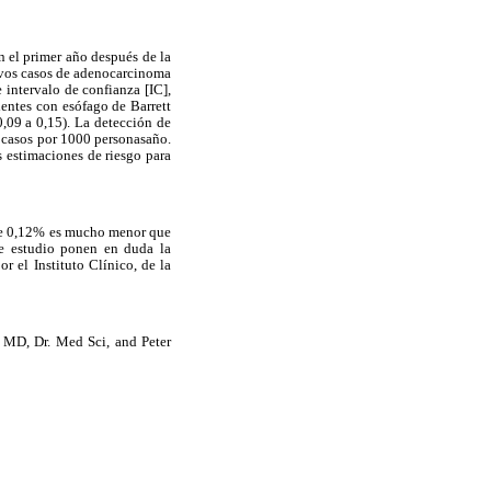
n el primer año después de la
evos casos de adenocarcinoma
intervalo de confianza [IC],
ientes con esófago de Barrett
,09 a 0,15). La detección de
1 casos por 1000 personasaño.
s estimaciones de riesgo para
o de 0,12% es mucho menor que
te estudio ponen en duda la
r el Instituto Clínico, de la
 MD, Dr. Med Sci, and Peter