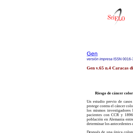
Gen
versión impresa
ISSN
0016-
Gen v.65 n.4 Caracas di
Riesgo de cáncer color
Un estudio previo de casos
protege contra el cáncer col
los mismos investigadores
pacientes con CCR y 1896 c
población en Alemania entre
determinar los antecedentes 
Después de una única colono