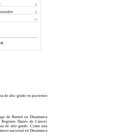
s
cionados
nk
ia de alto grado en pacientes
fago de Barrett en Dinamarca
 Registro Danés de Cáncer.
sia de alto grado. Como una
 cáncer nacional en Dinamarca