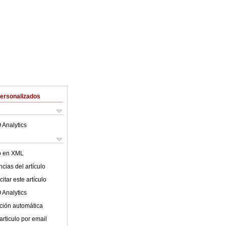
Personalizados
 Analytics
lo en XML
cias del artículo
itar este artículo
 Analytics
ción automática
articulo por email