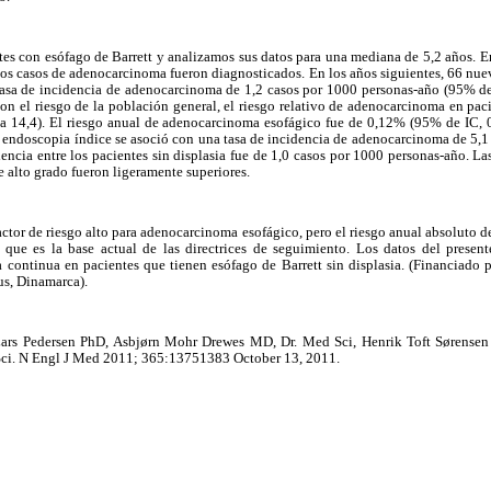
es con esófago de Barrett y analizamos sus datos para una mediana de 5,2 años. E
os casos de adenocarcinoma fueron diagnosticados. En los años siguientes, 66 nu
tasa de incidencia de adenocarcinoma de 1,2 casos por 1000 personas-año (95% de 
on el riesgo de la población general, el riesgo relativo de adenocarcinoma en pac
 a 14,4). El riesgo anual de adenocarcinoma esofágico fue de 0,12% (95% de IC, 0
a endoscopia índice se asoció con una tasa de incidencia de adenocarcinoma de 5,
idencia entre los pacientes sin displasia fue de 1,0 casos por 1000 personas-año. La
e alto grado fueron ligeramente superiores.
factor de riesgo alto para adenocarcinoma esofágico, pero el riesgo anual absolut
 que es la base actual de las directrices de seguimiento. Los datos del presen
ia continua en pacientes que tienen esófago de Barrett sin displasia. (Financiado po
us, Dinamarca).
ars Pedersen PhD, Asbjørn Mohr Drewes MD, Dr. Med Sci, Henrik Toft Sørensen
ci. N Engl J Med 2011; 365:13751383 October 13, 2011.