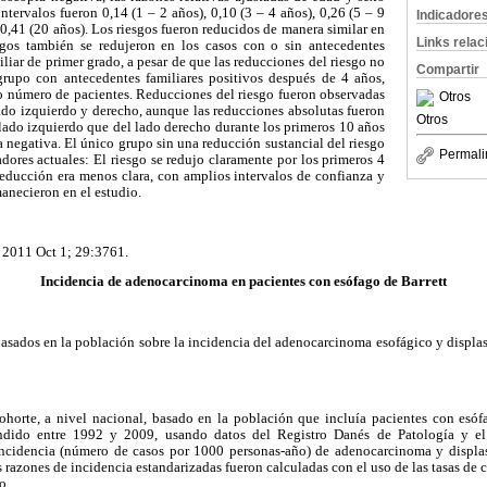
ntervalos fueron 0,14 (1 – 2 años), 0,10 (3 – 4 años), 0,26 (5 – 9
Indicadore
 0,41 (20 años). Los riesgos fueron reducidos de manera similar en
Links rela
gos también se redujeron en los casos con o sin antecedentes
liar de primer grado, a pesar de que las reducciones del riesgo no
Compartir
 grupo con antecedentes familiares positivos después de 4 años,
o número de pacientes. Reducciones del riesgo fueron observadas
Otros
lado izquierdo y derecho, aunque las reducciones absolutas fueron
Otros
lado izquierdo que del lado derecho durante los primeros 10 años
negativa. El único grupo sin una reducción sustancial del riesgo
Permali
dores actuales: El riesgo se redujo claramente por los primeros 4
reducción era menos clara, con amplios intervalos de confianza y
anecieron en el estudio.
l 2011 Oct 1; 29:3761.
Incidencia de adenocarcinoma en pacientes con esófago de Barrett
basados en la población sobre la incidencia del adenocarcinoma esofágico y displas
horte, a nivel nacional, basado en la población que incluía pacientes con esó
ndido entre 1992 y 2009, usando datos del Registro Danés de Patología y el
incidencia (número de casos por 1000 personas-año) de adenocarcinoma y displa
as razones de incidencia estandarizadas fueron calculadas con el uso de las tasas de
o.