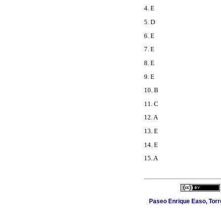
4. E
5. D
6. E
7. E
8. E
9. E
10. B
11. C
12. A
13. E
14. E
15. A
Paseo Enrique Easo, Torr