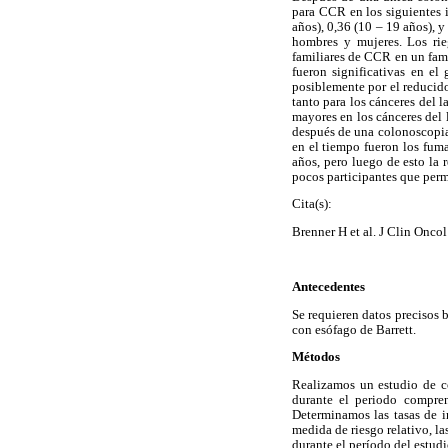
para CCR en los siguientes i
años), 0,36 (10 – 19 años), y
hombres y mujeres. Los rie
familiares de CCR en un fami
fueron significativas en el
posiblemente por el reducid
tanto para los cánceres del 
mayores en los cánceres del 
después de una colonoscopia 
en el tiempo fueron los fuma
años, pero luego de esto la 
pocos participantes que perm
Cita(s):
Brenner H et al. J Clin Onco
Antecedentes
Se requieren datos precisos 
con esófago de Barrett.
Métodos
Realizamos un estudio de co
durante el periodo compre
Determinamos las tasas de 
medida de riesgo relativo, l
durante el período del estudi