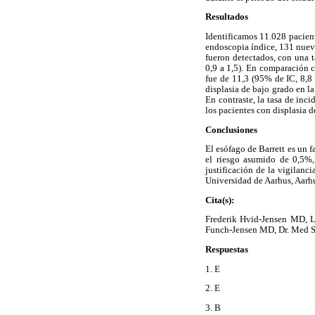
Resultados
Identificamos 11.028 pacient
endoscopia índice, 131 nuev
fueron detectados, con una 
0,9 a 1,5). En comparación c
fue de 11,3 (95% de IC, 8,8
displasia de bajo grado en l
En contraste, la tasa de inc
los pacientes con displasia d
Conclusiones
El esófago de Barrett es un 
el riesgo asumido de 0,5%,
justificación de la vigilanc
Universidad de Aarhus, Aarh
Cita(s):
Frederik Hvid-Jensen MD, L
Funch-Jensen MD, Dr. Med S
Respuestas
1. E
2. E
3. B