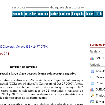
Servicios 
3503
versión On-line
ISSN
2477-975X
Revista
c. 2011
SciELO
Articulo
Revisión de Revistas
Articu
rectal a largo plazo después de una colonoscopia negativa
Referen
 controles realizado en Alemania demostró que la colonoscopia
Como c
orrectal (CCR) por 10 años (JW Gastroenterol Oct 27 2006). Ahora,
 han llevado a cabo un estudio más amplio que incluye 1692
SciELO
asos controles seleccionados de 22 hospitales y registros de
 2003 y 2007. Se utilizaron registros médicos y entrevistas para
Traduc
de colonoscopias de los participantes.
Enviar 
scopia negativa, las razones relativas ajustadas de edad y sexo