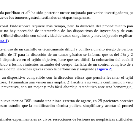
8
da por Hirao et al
ha sido posterior-mente mejorada por varios investigadores, p
ue de los tumores gastrointestinales en etapas tempranas.
osal Endoscópica requiere más tiempo, pero la duración del procedimiento pare
ue no hay necesidad de intercambio de los dispositivos de inyección y de corte
(Hibrid-disección con selectividad de vasos sanguíneos y nervios) puede explicar
ura 1
).
 el uso de un cuchillo es técnicamente difícil y conlleva un alto riesgo de perfora
illo de IT para la disección de un tumor gástrico se informa que es del 5% y 
 el dispositivo en el tejido objetivo, hace que sea difícil la colocación del cuchi
debido a los movimientos naturales del cuerpo. La falta de un control completo de
gar a complicaciones graves como la perforación y sangrado (
Figura 2
).
on un dispositivo compatible con la disección eficaz que permita levantar el teji
cosa, 1) Garantiza una visión más amplia, 2) Facilita a su vez, la confirmación visu
a preventiva, con un mejor y más fácil abordaje terapéutico ante una hemorragi
a nueva técnica DSE usando una pinza externa de agarre, en 25 pacientes obtenie
estro estudio que la modificación técnica pudiera simplificar y acortar el proce
nimales experimentales ex vivos, resecciones de lesiones no neoplásicas artificial