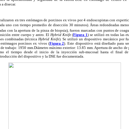
 a disecar.
realizaron en tres estómagos de porcinos ex vivos por 4 endoscopistas con experti
ada uno con tiempo promedio de disección 30 minutos). Áreas redondeadas menor
das con la apertura de la pinza de biopsia), fueron marcadas con puntos de coagu
ansición entre cuerpo y antro. El
Hybrid Knife
(
Figura 1
) se utilizó en todas las 
nes combinadas (técnica
Hybrid Knife
). Se utilizó un dispositivo mecánico por fu
n estómagos porcinos ex vivos (
Figura 2
). Este dispositivo está diseñado para s
de trabajo: 1950 mm.Diámetro máximo exterior: 13.85 mm. Apertura de ancho de 
mo el tiempo desde el inicio de la inyección sub-mucosal hasta el final de
ntroducción del dispositivo y la DSE fue documentada.