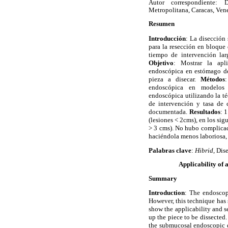
Autor correspondiente: D
Metropolitana, Caracas, Ven
Resumen
Introducción
: La disección
para la resección en bloque 
tiempo de intervención lar
Objetivo
: Mostrar la apl
endoscópica en estómago de
pieza a disecar.
Métodos
endoscópica en modelos 
endoscópica utilizando la t
de intervención y tasa de 
documentada.
Resultados
: 
(lesiones < 2cms), en los si
> 3 cms). No hubo complica
haciéndola menos laboriosa, 
Palabras clave
:
Hibrid
, Dis
Applicability of 
Summary
Introduction
: The endoscopi
However, this technique has 
show the applicability and s
up the piece to be dissected
the submucosal endoscopic d