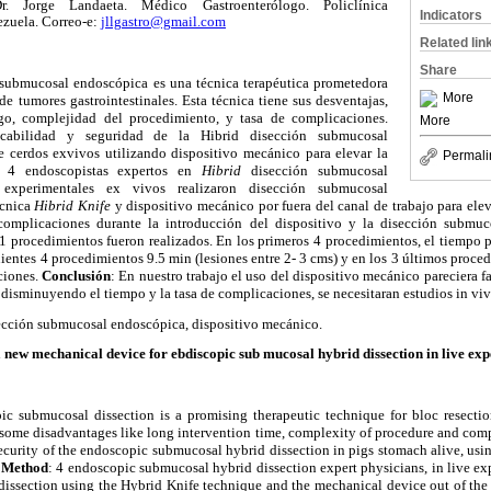
r. Jorge Landaeta. Médico Gastroenterólogo. Policlínica
Indicators
ezuela. Correo-e:
jllgastro@gmail.com
Related lin
Share
 submucosal endoscópica es una técnica terapéutica prometedora
More
de tumores gastrointestinales. Esta técnica tiene sus desventajas,
go, complejidad del procedimiento, y tasa de complicaciones.
More
icabilidad y seguridad de la Hibrid disección submucosal
 cerdos exvivos utilizando dispositivo mecánico para elevar la
Permali
: 4 endoscopistas expertos en
Hibrid
disección submucosal
experimentales ex vivos realizaron disección submucosal
écnica
Hibrid Knife
y dispositivo mecánico por fuera del canal de trabajo para elev
complicaciones durante la introducción del dispositivo y la disección submu
11 procedimientos fueron realizados. En los primeros 4 procedimientos, el tiempo
guientes 4 procedimientos 9.5 min (lesiones entre 2- 3 cms) y en los 3 últimos proce
ciones.
Conclusión
: En nuestro trabajo el uso del dispositivo mecánico pareciera fa
disminuyendo el tiempo y la tasa de complicaciones, se necesitaran estudios in viv
ección submucosal endoscópica, dispositivo mecánico.
a new mechanical device for ebdiscopic sub mucosal hybrid dissection in live e
c submucosal dissection is a promising therapeutic technique for bloc resection
some disadvantages like long intervention time, complexity of procedure and comp
ecurity of the endoscopic submucosal hybrid dissection in pigs stomach alive, usin
.
Method
: 4 endoscopic submucosal hybrid dissection expert physicians, in live e
issection using the Hybrid Knife technique and the mechanical device out of the 