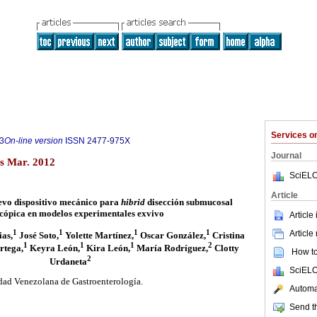
Services 
3
On-line version
ISSN
2477-975X
Journal
s Mar. 2012
SciELO
Article
evo dispositivo mecánico para
hibrid
disección submucosal
cópica en modelos experimentales exvivo
Article
Article
1
1
1
1
as,
José Soto,
Yolette Martínez,
Oscar González,
Cristina
1
1
1
2
rtega,
Keyra León,
Kira León,
María Rodríguez,
Clotty
How to 
2
Urdaneta
SciELO
ad Venezolana de Gastroenterología.
Automat
Send th