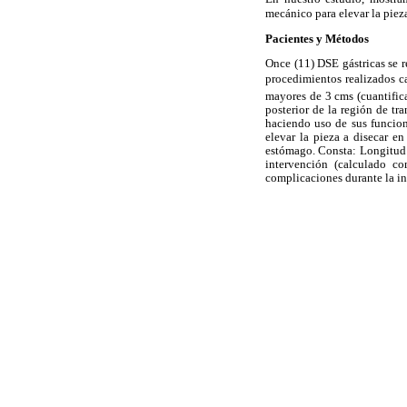
mecánico para elevar la pieza
Pacientes y Métodos
Once (11) DSE gástricas se 
procedimientos realizados c
mayores de 3 cms (cuantifica
posterior de la región de tr
haciendo uso de sus funcio
elevar la pieza a disecar e
estómago. Consta: Longitud 
intervención (calculado co
complicaciones durante la i