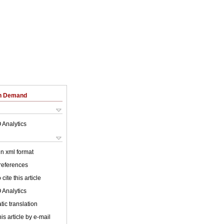
on Demand
 Analytics
 in xml format
 references
cite this article
 Analytics
ic translation
is article by e-mail