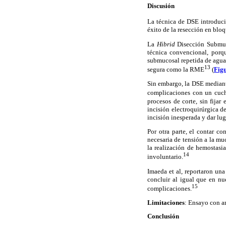
Discusión
La técnica de DSE introduci
éxito de la resección en bloq
La
Hibrid
Disección Submuc
técnica convencional, porq
submucosal repetida de agua 
13
segura como la RME
(
Fig
Sin embargo, la DSE mediante
complicaciones con un cuch
procesos de corte, sin fijar
incisión electroquirúrgica 
incisión inesperada y dar lu
Por otra parte, el contar c
necesaria de tensión a la mu
la realización de hemostasi
14
involuntario.
Imaeda et al, reportaron un
concluir al igual que en nu
15
complicaciones.
Limitaciones
: Ensayo con a
Conclusión