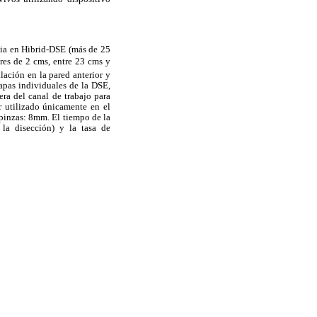
cia en Hibrid-DSE (más de 25
es de 2 cms, entre 23 cms y
lación en la pared anterior y
etapas individuales de la DSE,
era del canal de trabajo para
er utilizado únicamente en el
pinzas: 8mm. El tiempo de la
 la disección) y la tasa de