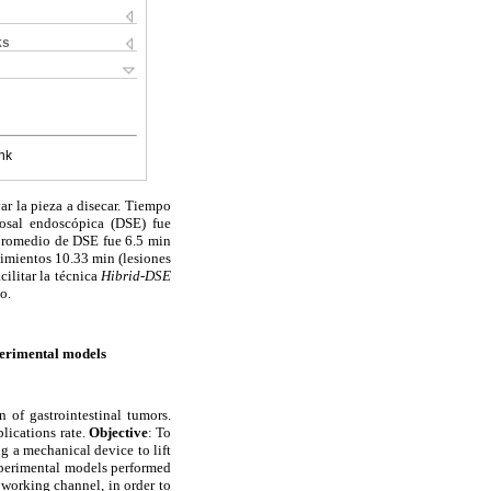
ks
nk
ar la pieza a disecar. Tiempo
cosal endoscópica (DSE) fue
 promedio de DSE fue 6.5 min
dimientos 10.33 min (lesiones
cilitar la técnica
Hibrid-DSE
o.
xperimental models
 of gastrointestinal tumors.
lications rate.
Objective
: To
g a mechanical device to lift
xperimental models performed
working channel, in order to