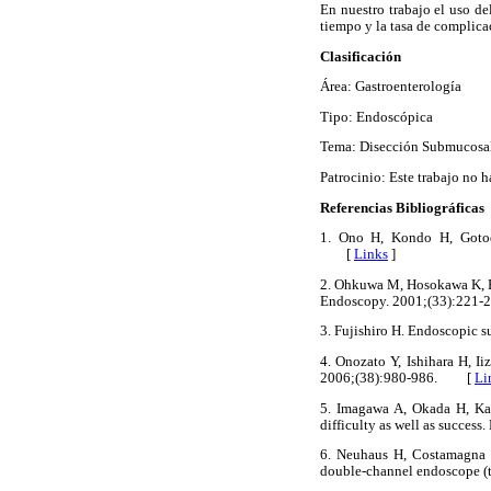
En nuestro trabajo el uso de
tiempo y la tasa de complicac
Clasificación
Área: Gastroenterología
Tipo: Endoscópica
Tema: Disección Submucosa
Patrocinio: Este trabajo no 
Referencias Bibliográficas
1. Ono H, Kondo H, Gotoda 
[
Links
]
2. Ohkuwa M, Hosokawa K, Bok
Endoscopy. 2001;(33):22
3. Fujishiro H. Endoscopic
4. Onozato Y, Ishihara H, Ii
2006;(38):980-986. [
Li
5. Imagawa A, Okada H, Kawa
difficulty as well as succ
6. Neuhaus H, Costamagna G,
double-channel endoscope 