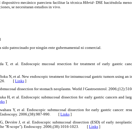
l dispositivo mecánico pareciera facilitar la técnica
Hibrid
- DSE haciéndola menos
iones, se necesitaran estudios in vivo.
l
ha sido patrocinado por ningún ente gubernamental ni comercial.
T, et al. Endoscopic mucosal resection for treatment of early gastric canc
u N, et al. New endoscopic treatment for intramucosal gastric tumors using an in
1-226. [
Links
]
 submucosal dissection for stomach neoplasms. World J Gastroenterol. 2006;(12)
zuka H, et al. Endoscopic submucosal dissection for early gastric cancers and la
nks
]
hara Y, et al. Endoscopic submucosal dissection for early gastric cancer: resu
ess. Endoscopy. 2006;(38):987-990. [
Links
]
 Devière J, et al. Endoscopic submucosal dissection (ESD) of early neoplastic
(the "R-scope"). Endoscopy. 2006;(38):1016-1023. [
Links
]