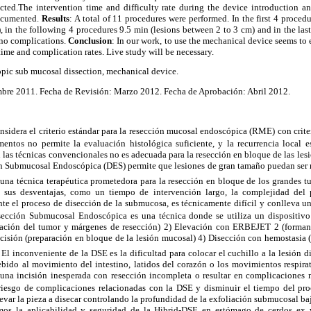
sected.The intervention time and difficulty rate during the device introduction
documented.
Results
: A total of 11 procedures were performed. In the first 4 proced
, in the following 4 procedures 9.5 min (lesions between 2 to 3 cm) and in the la
 no complications.
Conclusion
: In our work, to use the mechanical device seems t
g time and complication rates. Live study will be necessary.
pic sub mucosal dissection, mechanical device.
bre 2011. Fecha de Revisión: Marzo 2012. Fecha de Aprobación: Abril 2012.
nsidera el criterio estándar para la resección mucosal endoscópica (RME) con criter
mentos no permite la evaluación histológica suficiente, y la recurrencia local 
as técnicas convencionales no es adecuada para la resección en bloque de las les
n Submucosal Endoscópica (DES) permite que lesiones de gran tamaño puedan ser 
una técnica terapéutica prometedora para la resección en bloque de los grandes tu
e sus desventajas, como un tiempo de intervención largo, la complejidad del 
e el proceso de disección de la submucosa, es técnicamente difícil y conlleva un
sección Submucosal Endoscópica es una técnica donde se utiliza un dispositivo
rcación del tumor y márgenes de resección) 2) Elevación con ERBEJET 2 (forma
ncisión (preparación en bloque de la lesión mucosal) 4) Disección con hemostasia
1
El inconveniente de la DSE es la dificultad para colocar el cuchillo a la lesión d
ebido al movimiento del intestino, latidos del corazón o los movimientos respirat
una incisión inesperada con resección incompleta o resultar en complicaciones 
 riesgo de complicaciones relacionadas con la DSE y disminuir el tiempo del pro
evar la pieza a disecar controlando la profundidad de la exfoliación submucosal b
mos la aplicabilidad y seguridad de la Hibrid-DSE en estómago de cerdos ex v