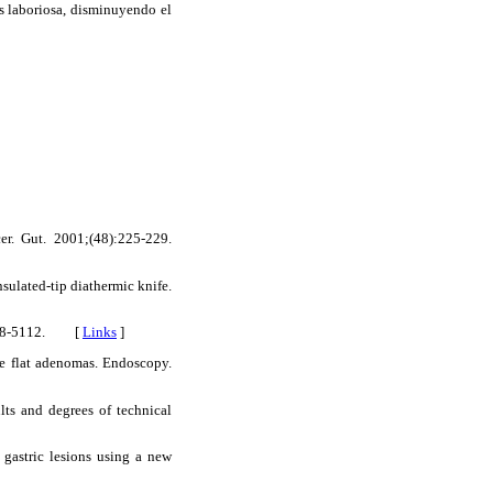
 laboriosa, disminuyendo el
er. Gut. 2001;(48):225-229.
sulated-tip diathermic knife.
:5108-5112. [
Links
]
rge flat adenomas. Endoscopy.
lts and degrees of technical
 gastric lesions using a new