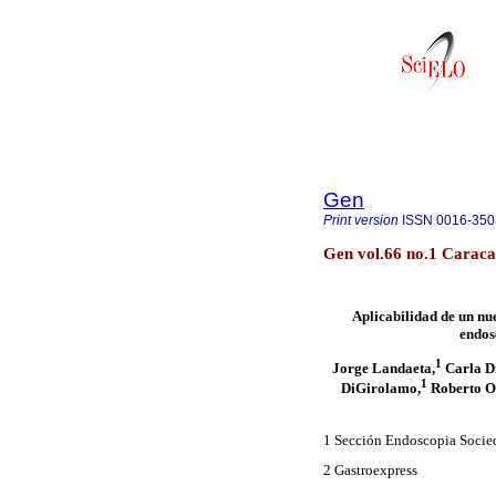
Gen
Print version
ISSN
0016-350
Gen vol.66 no.1 Caraca
Aplicabilidad de un nu
endos
1
Jorge Landaeta,
Carla Di
1
DiGirolamo,
Roberto O
1 Sección Endoscopia Socied
2 Gastroexpress