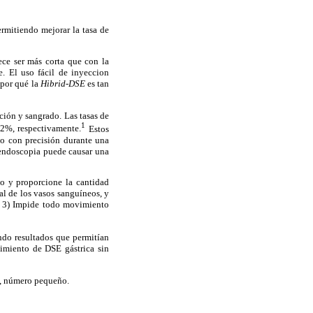
ermitiendo mejorar la tasa de
ce ser más corta que con la
. El uso fácil de inyeccion
 por qué la
Hibrid-DSE
es tan
ción y sangrado. Las tasas de
1
22%, respectivamente.
Estos
llo con precisión durante una
 endoscopia puede causar una
do y proporcione la cantidad
al de los vasos sanguíneos, y
a, 3) Impide todo movimiento
ndo resultados que permitían
dimiento de DSE gástrica sin
es, número pequeño.