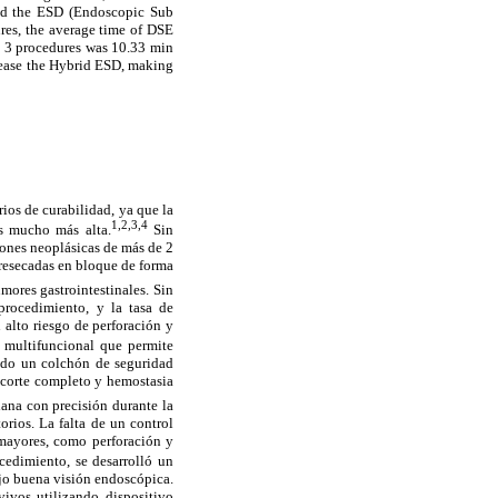
 and the ESD (Endoscopic Sub
ures, the average time of DSE
st 3 procedures was 10.33 min
o ease the Hybrid ESD, making
ios de curabilidad, ya que la
1,2,3,4
es mucho más alta.
Sin
iones neoplásicas de más de 2
resecadas en bloque de forma
mores gastrointestinales. Sin
procedimiento, y la tasa de
 alto riesgo de perforación y
 multifuncional que permite
ndo un colchón de seguridad
 (corte completo y hemostasia
iana con precisión durante la
orios. La falta de un control
mayores, como perforación y
cedimiento, se desarrolló un
ajo buena visión endoscópica.
ivos utilizando dispositivo