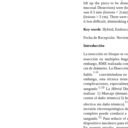
lift up the piece to be dis
mucosal Dissection) were 
was 6.5 min (lesions < 2cms)
(lesions > 3 cm). There were
it less difficult, diminishin
Key words
: Hybrid, Endosco
Fecha de Recepción: Noviem
Introducción
La resección en bloque se co
resección en multiples frag
embargo, RME realizada con l
cm de diámetro. La Disecció
1-10
fiable.
convirtiéndose en 
embargo, esta técnica tien
complicaciones; especialment
1-10
sangrado.
La
Hibrid
Di
realizar: 1) Marcaje (dema
contra el daño térmico) 3) I
1
efectiva sin daño térmico).
incisión electroquirúrgica d
completo puede conducir a 
12
sangrado.
Para reducir el
dispositivo mecánico para el
En nuestro estudio, mostra