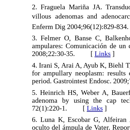
2. Fraguela Mariña JA. Transdu
villous adenomas and adenocarc
Enferm Dig 2004;96(12):829-
3. Felmer O, Banse C, Balkenho
ampulares: Comunicación de un ca
2008;22:30-35. [
Links
]
4. Irani S, Arai A, Ayub K, Biehl T
for ampullary neoplasm: results 
period. Gastrointest Endosc. 20
5. Heinrich HS, Weber A, Bauerfe
adenoma by using the cap tech
72(1):220-1. [
Links
]
6. Luna K, Escobar G, Alfeiran
oculto del ámpula de Vater. Repor