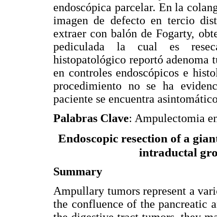
endoscópica parcelar. En la colan
imagen de defecto en tercio dis
extraer con balón de Fogarty, ob
pediculada la cual es resec
histopatológico reportó adenoma t
en controles endoscópicos e hist
procedimiento no se ha evidenc
paciente se encuentra asintomátic
Palabras Clave
: Ampulectomia e
Endoscopic resection of a gian
intraductal gr
Summary
Ampullary tumors represent a var
the confluence of the pancreatic 
the digestive tract tumors, they