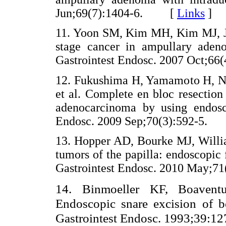
Jun;69(7):1404-6. [
Links
]
11. Yoon SM, Kim MH, Kim MJ, Jan
stage cancer in ampullary adeno
Gastrointest Endosc. 2007 Oct;
12. Fukushima H, Yamamoto H, N
et al. Complete en bloc resectio
adenocarcinoma by using endosco
Endosc. 2009 Sep;70(3):592-5
13. Hopper AD, Bourke MJ, Willia
tumors of the papilla: endoscopic 
Gastrointest Endosc. 2010 May
14. Binmoeller KF, Boavent
Endoscopic snare excision of b
Gastrointest Endosc. 1993;39:12