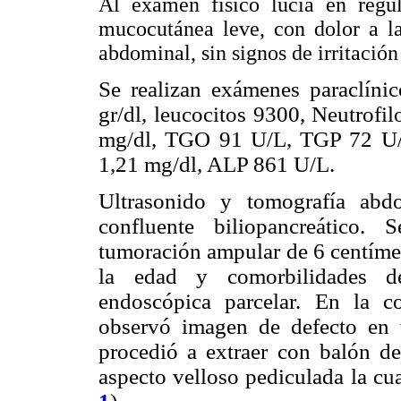
Al examen físico lucía en regula
mucocutánea leve, con dolor a la
abdominal, sin signos de irritación
Se realizan exámenes paraclíni
gr/dl, leucocitos 9300, Neutrofi
mg/dl, TGO 91 U/L, TGP 72 U/L.
1,21 mg/dl, ALP 861 U/L.
Ultrasonido y tomografía abd
confluente biliopancreático.
tumoración ampular de 6 centímet
la edad y comorbilidades de
endoscópica parcelar. En la co
observó imagen de defecto en
procedió a extraer con balón d
aspecto velloso pediculada la cu