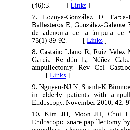
(46):3. [
Links
]
7. Lozoya-González D, Farca-
Ballesteros E, González-Galeote 
de adenoma de la ámpula de V
75(1):89-92. [
Links
]
8. Castaño Llano R, Ruíz Velez 
García Rendón L, Núñez Cabar
ampullectomy. Rev Col Gastroen
[
Links
]
9. Nguyen-NJ N, Shanh-K Binmoel
in elderly patients with ampu
Endoscopy. November 2010; 42
10. Kim JH, Moon JH, Choi H
Endoscopic snare papillectomy by
ampullary adenoma with intraduc