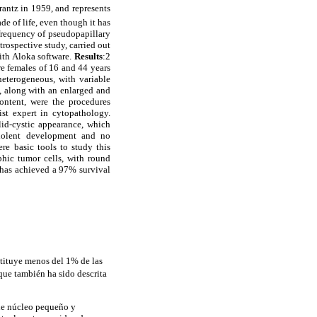
rantz in 1959, and represents
e of life, even though it has
 frequency of pseudopapillary
etrospective study, carried out
th Aloka software.
Results
:2
re females of 16 and 44 years
 heterogeneous, with variable
y, along with an enlarged and
ontent, were the procedures
st expert in cytopathology.
lid-cystic appearance, which
ndolent development and no
re basic tools to study this
hic tumor cells, with round
t has achieved a 97% survival
stituye menos del 1% de las
que también ha sido descrita
 de núcleo pequeño y