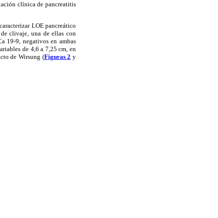
ción clínica de pancreatitis
 caracterizar LOE
pancreático
e clivaje, una de ellas con
 Ca 19-9, negativos en ambas
ariables de 4,6 a 7,25 cm, en
ucto de Wirsung (
Figuras 2
y