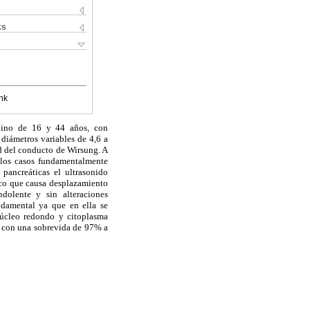
ks
nk
enino de 16 y 44 años, con
diámetros variables de 4,6 a
ad del conducto de Wirsung. A
 los casos fundamentalmente
 pancreáticas el ultrasonido
ico que causa desplazamiento
ndolente y sin alteraciones
ndamental ya que en ella se
núcleo redondo y citoplasma
a, con una sobrevida de 97% a