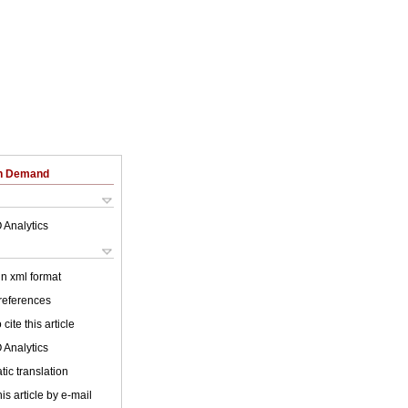
on Demand
 Analytics
 in xml format
 references
cite this article
 Analytics
ic translation
is article by e-mail