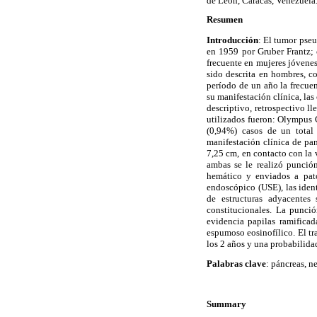
de León, Caracas, Venezuela
Resumen
Introducción
: El tumor pseu
en 1959 por Gruber Frantz; 
frecuente en mujeres jóvenes
sido descrita en hombres, c
período de un año la frecue
su manifestación clínica, las
descriptivo, retrospectivo 
utilizados fueron: Olympu
(0,94%) casos de un total
manifestación clínica de pa
7,25 cm, en contacto con la 
ambas se le realizó punció
hemático y enviados a pat
endoscópico (USE), las iden
de estructuras adyacentes 
constitucionales. La punci
evidencia papilas ramifica
espumoso eosinofílico. El tr
los 2 años y una probabilida
Palabras clave
: páncreas, n
Summary