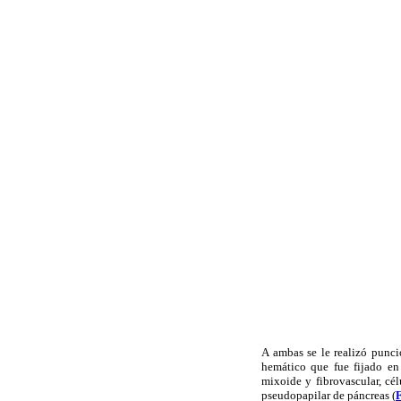
A ambas se le realizó punc
hemático que fue fijado en
mixoide y fibrovascular, c
pseudopapilar de páncreas (
F