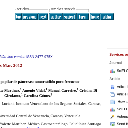
Services 
3
On-line version
ISSN
2477-975X
Journal
s Mar. 2012
SciELO
Article
apilar de páncreas: tumor sólido poco frecuente
Article
1
1
1
te Martínez,
Antonio Vidal,
Manuel Carreiro,
Cristina Di
Article
1
2
Girolamo,
Carolina Gómez
How to 
Luciani. Instituto Venezolano de los Seguros Sociales. Caracas,
SciELO
niversidad Central de Venezuela, Caracas, Venezuela
Automat
 Yolette Martínez. Médico Gastroenterólogo. Policlínica Santiago
Send th