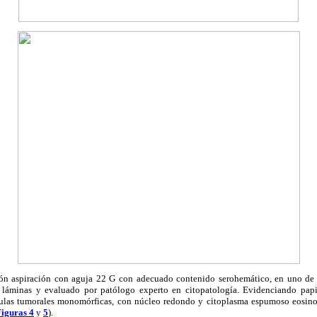
ión aspiración con aguja 22 G con adecuado contenido serohemático, en uno de 
 láminas y evaluado por patólogo experto en citopatología. Evidenciando papi
élulas tumorales monomórficas, con núcleo redondo y citoplasma espumoso eosino
iguras 4
y
5
).