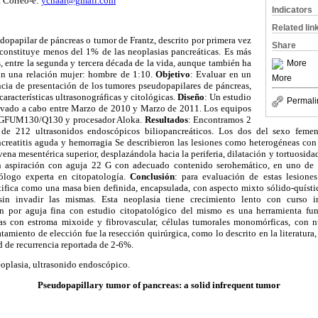
. Correo-e:
ycnaar@gmail.com
Indicators
Related lin
dopapilar de páncreas o tumor de Frantz, descrito por primera vez
Share
constituye menos del 1% de las neoplasias pancreáticas. Es más
, entre la segunda y tercera década de la vida, aunque también ha
More
on una relación mujer: hombre de 1:10.
Objetivo
: Evaluar en un
More
ncia de presentación de los tumores pseudopapilares de páncreas,
 características ultrasonográficas y citológicas.
Diseño
: Un estudio
Permali
llevado a cabo entre Marzo de 2010 y Marzo de 2011. Los equipos
s GFUM130/Q130 y procesador Aloka.
Resultados
: Encontramos 2
 de 212 ultrasonidos endoscópicos biliopancreáticos. Los dos del sexo fem
ncreatitis aguda y hemorragia Se describieron las lesiones como heterogéneas con 
vena mesentérica superior, desplazándola hacia la periferia, dilatación y tortuosid
n aspiración con aguja 22 G con adecuado contenido serohemático, en uno de
ólogo experta en citopatología.
Conclusión
: para evaluación de estas lesiones
tifica como una masa bien definida, encapsulada, con aspecto mixto sólido-quíst
sin invadir las mismas. Esta neoplasia tiene crecimiento lento con curso i
ón por aguja fina con estudio citopatológico del mismo es una herramienta fu
das con estroma mixoide y fibrovascular, células tumorales monomórficas, con 
atamiento de elección fue la resección quirúrgica, como lo descrito en la literatur
d de recurrencia reportada de 2-6%.
eoplasia, ultrasonido endoscópico.
Pseudopapillary tumor of pancreas: a solid infrequent tumor