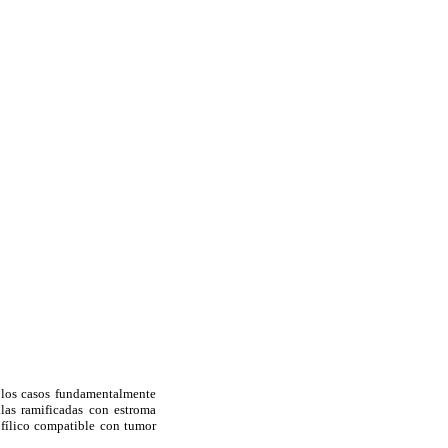
los casos fun
damentalmente
las ramificadas con estroma
fílico compatible con tumor