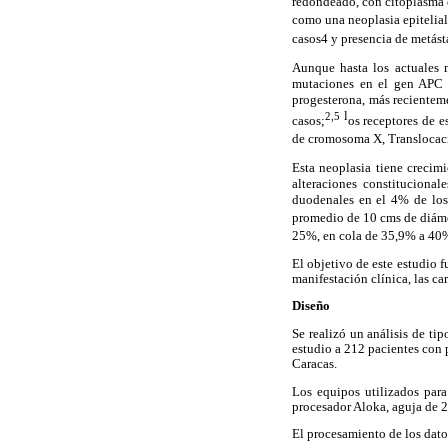
redondeado, con citoplasma 
como una neoplasia epitelial
casos
y presencia de metásta
4
Aunque hasta los actuales 
mutaciones en el gen APC c
progesterona, más recientem
l
2,5
casos;
os receptores de 
de cromosoma X, Translocac
Esta neoplasia tiene crecim
alteraciones constituciona
duodenales en el 4% de los
promedio de 10 cms de diám
25%, en cola de 35,9% a 40
El objetivo de este estudio 
manifestación clínica, las ca
Diseño
Se realizó un análisis de t
estudio a 212 pacientes con 
Caracas.
Los equipos utilizados pa
procesador Aloka, aguja de 
El procesamiento de los dato