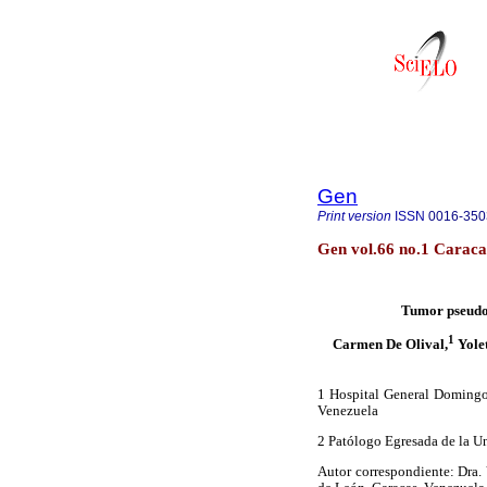
Gen
Print version
ISSN
0016-350
Gen vol.66 no.1 Caraca
Tumor pseudop
1
Carmen De Olival,
Yolet
1 Hospital General Domingo 
Venezuela
2 Patólogo Egresada de la U
Autor correspondiente: Dra.