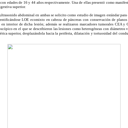
on edades de 16 y 44 años respectivamente. Una de ellas presentó como manifesta
gestiva superior.
e ultrasonido abdominal en ambas se solicito como estudio de imagen estándar para
entificándose LOE ecomixto en cabeza de páncreas con conservación de planos d
s en interior de dicha lesión; además se realizaron marcadores tumorales CEA y
scópico en el que se describieron las lesiones como heterogéneas con diámetros v
rica superior, desplazándola hacia la periferia, dilatación y tortuosidad del cond