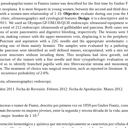
c pseudopapilar tumor or Frantzs tumor was described for the first time by Gruber F
ic neoplasia. It is more frequent in young women, between the second and third decad
 with a women:men relationship of 1:10.
Objective
: evaluate during one year the
 clinic, ultrasonographyc and cytological features.
Design
: it is a descriptive and r
2011. We used an Olympus GF-UM130/Q130 endoscopic ultrasound equipment wi
a total of 212 endoscopic ultrasounds of gallbladder and pancreas. Both cases we
ons of acute pancreatitis and digestive bleeding, respectively. The lesions were
cm, making contact with the upper mesenteric vein, displacing it to the peripher
Puncture and aspiration with a 22G needle and the appropriate serohematic c
 being one of them mainly hematic. The samples were evaluated by a pathologi
the pancreas were identified as well defined masses, encapsulated, with a mix so
acent structures without invading them. This neoplasia had slow growth, i
 Puncture of the tumors with a fine needle and their cytopathologic evaluation we
wed us to identify branched papilla with mix fibrovascular stroma and monomorp
 The treatment of choice was surgical resection, such as reported in literature. I
a recurrence probability of 2-6%.
asia, ultrasonographyc endoscopy.
bre 2011. Fecha de Revisión: Febrero 2012. Fecha de Aprobación: Marzo 2012.
ncreas o tumor de Frantz, descrito por primera vez en 1959 por Gruber Frantz; con
más frecuente en mujeres jóvenes, entre la segunda y tercera década de la vida, aun
2
n mujer: hombre de 1:10.
neración hemorrágica y quística que microscópicamente se caracteriza por células