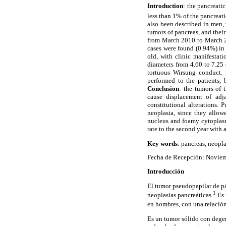
Introduction
: the pancreati
less than 1% of the pancreat
also been described in men,
tumors of pancreas, and their
from March 2010 to March 
cases were found (0.94%) in 
old, with clinic manifestati
diameters from 4.60 to 7.25 
tortuous Wirsung conduct. 
performed to the patients,
Conclusion
: the tumors of 
cause displacement of adj
constitutional alterations.
neoplasia, since they allo
nucleus and foamy cytoplasm.
rate to the second year with 
Key words
: pancreas, neopl
Fecha de Recepción: Noviem
Introducción
El tumor pseudopapilar de pá
1
neoplasias pancreáticas.
Es 
en hombres, con una relació
Es un tumor sólido con dege