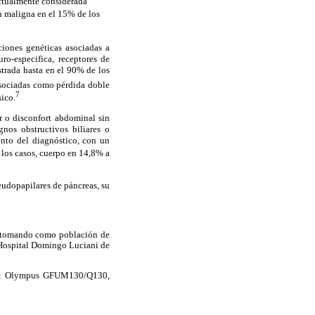
Actualmente considerada
n maligna en el 15% de los
iones genéticas asociadas a
o-especifica, receptores de
trada hasta en el 90% de los
asociadas como pérdida doble
7
sico.
r o disconfort abdominal sin
nos obstructivos biliares o
nto del diagnóstico, con un
 los casos, cuerpo en 14,8% a
eudopapilares de páncreas, su
11 tomando como población de
l Hospital Domingo Luciani de
ron: Olympus GFUM130/Q130,