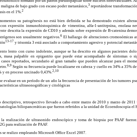
eosinofílico formado por un patrón pseudopapilar sobre núcleos fibrovasculares. 
3
 maligna de bajo grado con escaso poder metastásico,
reportándose transformació
2
sis en el
1%.
momentos su patogénesis no está bien definida se ha demostrado existen alterac
on expresión inmunohistoquimica de vimentina, alfa-1-antitrpsina, enolasa neur
ente descrita la expresión de CD10 y además sobre expresión de B-catenina demos
6
estrógenos son usualmente negativos.
El hallazgo de alteraciones cromosómicas 
13-17
ión
y trisomía 3 está asociado a comportamiento agresivo y potencial metastá
iento lento con curso indolente, aunque se ha descrito en algunos pacientes dolo
les, masa palpable en epigastrio que puede estar acompañado de síntomas o sig
 casos reportados, secundario al gran tamaño que pueden alcanzar para el mome
8,9
etro.
Según su frecuencia puede localizarse en cabeza y cuello en 34% a 35% de
2,10
% y en proceso uncinado 0,43%.
fue evaluar en un período de un año la frecuencia de presentación de los tumores ps
racterísticas ultrasonográficas y citológicas
ipo descriptivo, retrospectivo llevado a cabo entre marzo de 2010 y marzo de 20
patologías biliopancreáticas que fueron referidos a la unidad de Ecoendoscopia e
ra la realización de ultrasonido endoscópico y toma de biopsia por PAAF fue
22G para realización de PAAF.
s se realizo empleando Microsoft Office Excel 2007.