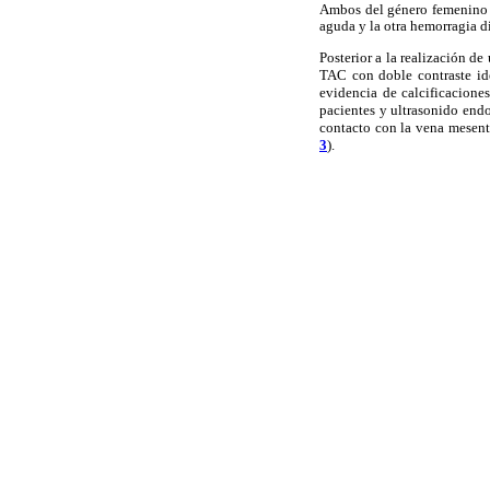
Ambos del género femenino c
aguda y la otra hemorragia di
Posterior a la realización d
TAC con doble contraste id
evidencia de calcificacione
pacientes y ultrasonido endo
contacto con la vena mesenté
3
).