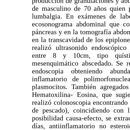
producción de granulaciones y abun
de masculino de 70 años quien pr
lumbalgia. En exámenes de labor
ecosonograma abdominal que con
páncreas y en la tomografía abdom
en la transcavidad de los epiplon
realizó ultrasonido endoscópic
entre 8 y 10cm, tipo quíst
mesenquimático abscedado. Se re
endoscopia obteniendo abund
inflamatorio de polimorfonuclear
plasmocitos. También agregados 
Hematoxilina- Eosina, que sugi
realizó colonoscopia encontrando 
de pescado), coincidiendo con l
posibilidad causa-efecto, se extr
días, antiinflamatorio no estero