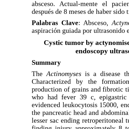
absceso. Actual-mente el pacie
después de 8 meses de haber sido t
Palabras Clave
: Absceso,
Actyn
aspiración guiada por ultrasonido 
Cystic tumor by actynomise
endoscopy ultra
Summary
The
Actinomyses
is a disease t
Characterized by the formatio
production of grains and fibrotic 
who had fever 39 c, epigastric 
evidenced leukocytosis 15000, en
the pancreatic head and abdominal
lesser sac ending retroperitoneal
finding injury approximately 8 t