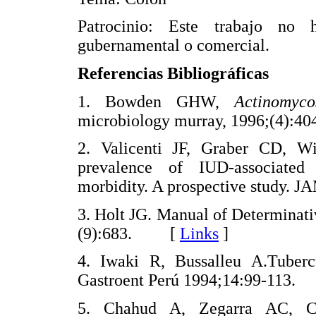
Patrocinio: Este trabajo no 
gubernamental o comercial.
Referencias Bibliográficas
1. Bowden GHW,
Actinomyc
microbiology murray, 1996;(4)
2. Valicenti JF, Graber CD, W
prevalence of IUD-associated
morbidity. A prospective study
3. Holt JG. Manual of Determinat
(9):683. [
Links
]
4. Iwaki R, Bussalleu A.Tubercu
Gastroent Perú 1994;14:99-11
5. Chahud A, Zegarra AC, C