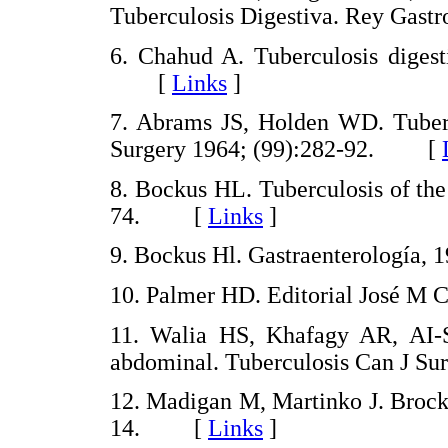
Tuberculosis Digestiva. Rey Gas
6. Chahud A. Tuberculosis digest
[
Links
]
7. Abrams JS, Holden WD. Tubercu
Surgery 1964; (99):282-92. [
8. Bockus HL. Tuberculosis of the 
74. [
Links
]
9. Bockus Hl. Gastraenterologí
10. Palmer HD. Editorial José 
11. Walia HS, Khafagy AR, AI-S
abdominal. Tuberculosis Can J 
12. Madigan M, Martinko J. Brock
14. [
Links
]