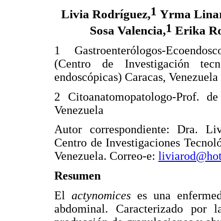
1
Livia Rodríguez,
Yrma Linar
1
Sosa Valencia,
Erika R
1 Gastroenterólogos-Ecoendos
(Centro de Investigación tec
endoscópicas) Caracas, Venezuela
2 Citoanatomopatologo-Prof. d
Venezuela
Autor correspondiente: Dra. Li
Centro de Investigaciones Tecnol
Venezuela. Correo-e:
liviarod@ho
Resumen
El
actynomices
es una enfermed
abdominal. Caracterizado por l