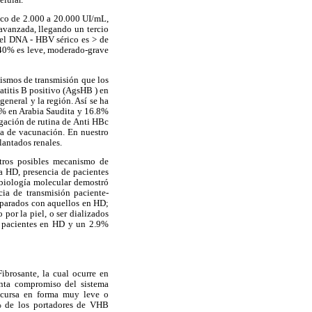
co de 2.000 a 20.000 UI/mL,
 avanzada, llegando un tercio
s el DNA - HBV sérico es > de
a 40% es leve, moderado-grave
ismos de transmisión que los
patitis B positivo (AgsHB ) en
general y la región. Así se ha
% en Arabia Saudita y 16.8%
gación de rutina de Anti HBc
a de vacunación. En nuestro
lantados renales.
Otros posibles mecanismo de
la HD, presencia de pacientes
 biología molecular demostró
ia de transmisión paciente-
mparados con aquellos en HD;
por la piel, o ser dializados
n pacientes en HD y un 2.9%
ibrosante, la cual ocurre en
enta compromiso del sistema
 cursa en forma muy leve o
% de los portadores de VHB