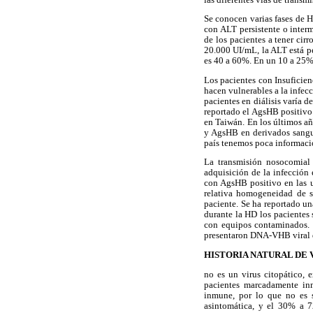
Se conocen varias fases de
con ALT persistente o interm
de los pacientes a tener cir
20.000 UI/mL, la ALT está pe
es 40 a 60%. En un 10 a 25% 
Los pacientes con Insuficie
hacen vulnerables a la infecc
pacientes en diálisis varía d
reportado el AgsHB positiv
en Taiwán. En los últimos a
y AgsHB en derivados sangu
país tenemos poca informació
La transmisión nosocomial 
adquisición de la infección 
con AgsHB positivo en las u
relativa homogeneidad de s
paciente. Se ha reportado u
durante la HD los pacientes 
con equipos contaminados. 
presentaron DNA-VHB viral d
HISTORIA NATURAL DE 
no es un virus citopático, 
pacientes marcadamente inm
inmune, por lo que no es 
asintomática, y el 30% a 