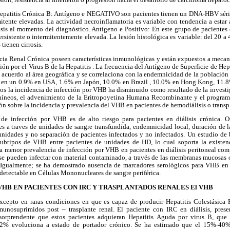
 Hepatitis Crónica B: Antígeno e NEGATIVO son pacientes tienen un DNA-HBV séri
itente elevadas. La actividad necroinflamatoria es variable con tendencia a estar
rosis al momento del diagnóstico. Antígeno e Positivo: En este grupo de paciente
rsistente o intermitentemente elevada. La lesión histológica es variable: del 20 
tienen cirrosis.
ncia Renal Crónica poseen características inmunológicas y están expuestos a mecan
ión por el Virus B de la Hepatitis . La frecuencia del Antígeno de Superficie de He
e acuerdo al área geográfica y se correlaciona con la endemnicidad de la población 
o en un 0.9% en USA, 1.6% en Japón, 10.0% en Brazil , 10.0% en Hong Kong, 11.8
ños la incidencia de infección por VHB ha disminuido como resultado de la investi
íneos, el advenimiento de la Eritropoyetina Humana Recombinante y el program
n sobre la incidencia y prevalencia del VHB en pacientes de hemodiálisis o transp
de infección por VHB es de alto riesgo para pacientes en diálisis crónica. 
es a traves de unidades de sangre transfundida, endemnicidad local, duración de 
nidades y no separación de pacientes infectados y no infectados. Un estudio de
ubtipos de VHB entre pacientes de unidades de HD, lo cual soporta la existenc
na menor prevalencia de infección por VHB en pacientes en diálisis peritoneal co
se pueden infectar con material contaminado, a través de las membranas mucosas o 
Igualmente; se ha demostrado ausencia de marcadores serológicos para VHB e
etectable en Células Mononucleares de sangre periférica.
VHB EN PACIENTES CON IRC Y TRASPLANTADOS RENALES El VHB
excepto en raras condiciones en que es capaz de producir Hepatitis Colestásica F
unosuprimidos post – trasplante renal. El paciente con IRC en diálisis, pres
sorprendente que estos pacientes adquieran Hepatitis Aguda por virus B, que
72% evoluciona a estado de portador crónico. Se ha estimado que el 15%-40