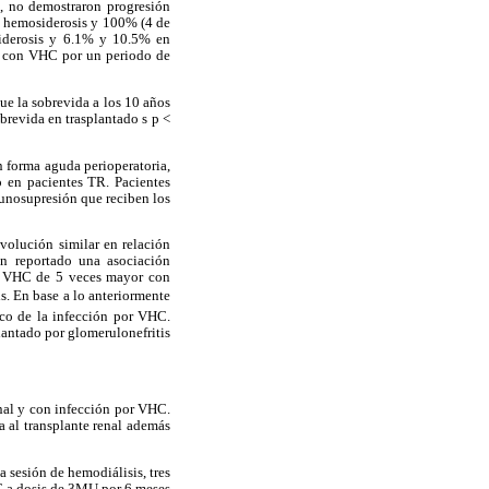
, no demostraron progresión
) hemosiderosis y 100% (4 de
siderosis y 6.1% y 10.5% en
TR con VHC por un periodo de
e la sobrevida a los 10 años
evida en trasplantado s p <
 forma aguda perioperatoria,
o en pacientes TR. Pacientes
unosupresión que reciben los
volución similar en relación
an reportado una asociación
por VHC de 5 veces mayor con
s. En base a lo anteriormente
ico de la infección por VHC.
plantado por glomerulonefritis
renal y con infección por VHC.
ia al transplante renal además
 sesión de hemodiálisis, tres