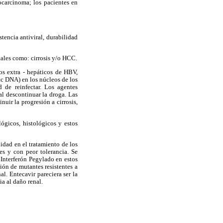
tocarcinoma; los pacientes en
stencia antiviral, durabilidad
tales como: cirrosis y/o HCC.
os extra - hepáticos de HBV,
c DNA) en los núcleos de los
 de reinfectar. Los agentes
al descontinuar la droga. Las
nuir la progresión a cirrosis,
ógicos, histológicos y estos
lidad en el tratamiento de los
s y con peor tolerancia. Se
 Interferón Pegylado en estos
ón de mutantes resistentes a
l. Entecavir pareciera ser la
ia al daño renal.