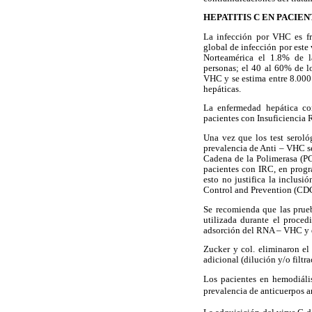
HEPATITIS C EN PACIEN
La infección por VHC es f
global de infección por este
Norteamérica el 1.8% de la
personas; el 40 al 60% de l
VHC y se estima entre 8.00
hepáticas.
La enfermedad hepática co
pacientes con Insuficiencia R
Una vez que los test seroló
prevalencia de Anti – VHC se
Cadena de la Polimerasa (PCR
pacientes con IRC, en progr
esto no justifica la inclus
Control and Prevention (CDC
Se recomienda que las prueb
utilizada durante el proce
adsorción del RNA – VHC y des
Zucker y col. eliminaron e
adicional (dilución y/o filtra
Los pacientes en hemodiáli
prevalencia de anticuerpos a