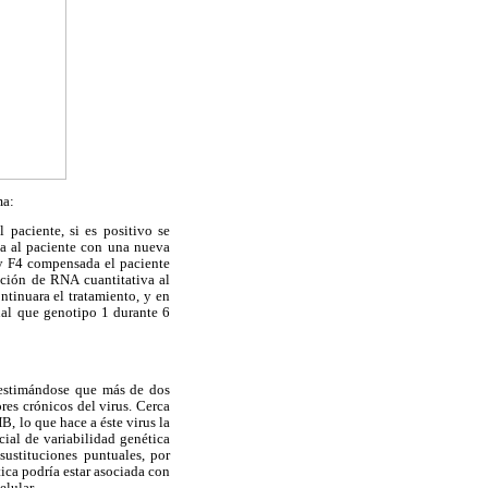
ma:
 paciente, si es positivo se
rva al paciente con una nueva
1 y F4 compensada el paciente
ación de RNA cuantitativa al
tinuara el tratamiento, y en
gual que genotipo 1 durante 6
 estimándose que más de dos
es crónicos del virus. Cerca
, lo que hace a éste virus la
ial de variabilidad genética
ustituciones puntuales, por
ica podría estar asociada con
elular.