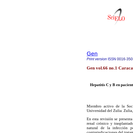
Gen
Print version
ISSN
0016-350
Gen vol.66 no.1 Caraca
Hepatitis C y B en pacient
Miembro activo de la Socie
Universidad del Zulia. Zulia
En esta revisión se present
renal crónico y trasplantad
natural de la infección 
contraindicaciones del trata