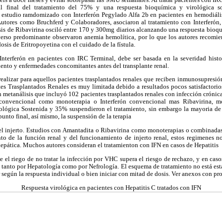
eis a doce meses y evitar sobrepasar las 9MU semanales. Al tratar pacientes con I
al final del tratamiento del 75% y una respuesta bioquímica y virológica 
 estudio ramdomizado con Interferón Pegylado Alfa 2b en pacientes en hemodiáli
 Autores como Bruchferd y Colaboradores, asociaron al tratamiento con Interferón
is de Ribavirina osciló entre 170 y 300mg diarios alcanzando una respuesta bioq
erso predominante observaron anemia hemolítica, por lo que los autores recomie
sis de Eritropoyetina con el cuidado de la fístula.
Interferón en pacientes con IRC Terminal, debe ser basada en la severidad histo
iento y enfermedades concomitantes antes del transplante renal.
lizar para aquellos pacientes trasplantados renales que reciben inmunosupresión.
es Trasplantados Renales es muy limitada debido a resultados pocos satisfactorio
un metanálisis que incluyó 102 pacientes trasplantados renales con infección cróni
n convencional como monoterapia o Interferón convencional mas Ribavirina,
ológica Sostenida y 35% suspendieron el tratamiento, sin embargo la mayoria de
unto final, así mismo, la suspensión de la terapia
el injerto. Estudios con Amantadita o Ribavirina como monoterapias o combinadas,
nto de la función renal y del funcionamiento de injerto renal, estos regimenes no
 hepática. Muchos autores consideran el tratamienton con IFN en casos de Hepatitis
e el riego de no tratar la infección por VHC supera el riesgo de rechazo, y en caso
 tanto por Hepatología como por Nefrología. El esquema de tratamiento no está est
 según la respuesta individual o bien iniciar con mitad de dosis. Ver anexos con pr
Respuesta virológica en pacientes con Hepatitis C tratados con IFN