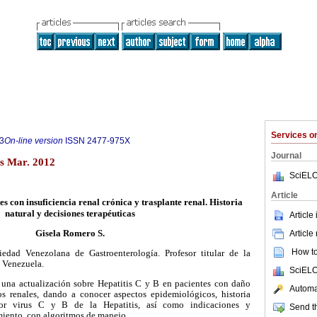
Services 
3
On-line version
ISSN
2477-975X
Journal
s Mar. 2012
SciELO
Article
es con insuficiencia renal crónica y trasplante renal. Historia
natural y decisiones terapéuticas
Article
Article
Gisela Romero S.
How to 
dad Venezolana de Gastroenterología. Profesor titular de la
, Venezuela.
SciELO
a una actualización sobre Hepatitis C y B en pacientes con daño
Automat
os renales, dando a conocer aspectos epidemiológicos, historia
por virus C y B de la Hepatitis, así como indicaciones y
Send th
miento, con algoritmos de manejo.