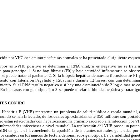
cción por VHC con aminotransferasas normales se ha presentado el siguiente esque
rpos anti-VHC positivo se determina el RNA viral, si es negativo no se trata al
a para genotipo 1. Si no hay fibrosis (F0) y baja actividad inflamatoria se obse
 se puede tratar al paciente. 2. Si la biopsia hepática demuestra fibrosis entre F
miento con Interferon Pegylado y Ribavirina durante 12 meses, con una determin
miento. Si el RNA resulta negativo o si hay una disminución de 2 log o mas se con
. En los casos con genotipos 2 o 3 se puede obviar la biopsia hepática y tratar i
TES CON IRC
de Hepatitis B (VHB) representa un problema de salud pública a escala mundial,
 mundo se han infectado, de los cuales aproximadamente 350 millones son portador
ño están relacionadas con hepatocarcinoma primario asociado a la infección por VHB
enfermedades infecciosas a nivel mundial. La replicación del VHB posee un potenc
ADN en general favoreciendo la aparición de mutantes naturales generadas por s
or cambios en los marcos de lectura denominados genotipos. La variabilidad genét
isión, resistencia al interferón o progresión hacia el desarrollo de carcinoma hepatoc