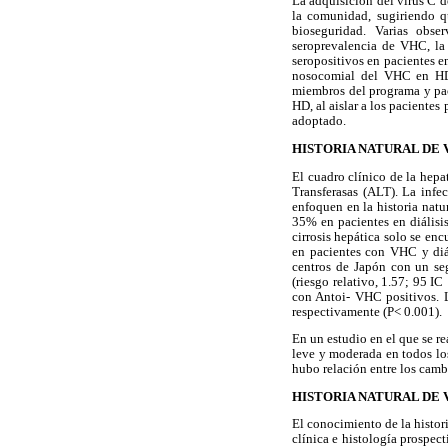
La adquisición del virus C d
la comunidad, sugiriendo q
bioseguridad. Varias obs
seroprevalencia de VHC, la
seropositivos en pacientes 
nosocomial del VHC en HD:
miembros del programa y pac
HD, al aislar a los pacientes
adoptado.
HISTORIA NATURAL DE V
El cuadro clínico de la hep
Transferasas (ALT). La infe
enfoquen en la historia nat
35% en pacientes en diálisis
cirrosis hepática solo se en
en pacientes con VHC y diá
centros de Japón con un se
(riesgo relativo, 1.57; 95 I
con Antoi- VHC positivos. 
respectivamente (P< 0.001).
En un estudio en el que se r
leve y moderada en todos los
hubo relación entre los camb
HISTORIA NATURAL DE
El conocimiento de la histori
clínica e histología prospec