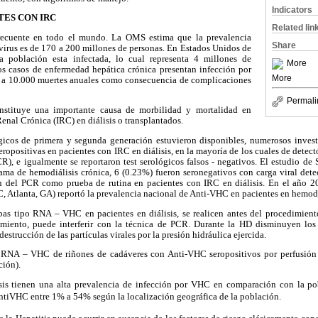
Indicators
TES CON IRC
Related lin
recuente en todo el mundo. La OMS estima que la prevalencia
Share
 virus es de 170 a 200 millones de personas. En Estados Unidos de
 población esta infectada, lo cual representa 4 millones de
More
os casos de enfermedad hepática crónica presentan infección por
More
0 a 10.000 muertes anuales como consecuencia de complicaciones
Permali
nstituye una importante causa de morbilidad y mortalidad en
enal Crónica (IRC) en diálisis o transplantados.
gicos de primera y segunda generación estuvieron disponibles, numerosos invest
ropositivas en pacientes con IRC en diálisis, en la mayoría de los cuales de detect
), e igualmente se reportaron test serológicos falsos - negativos. El estudio de
ama de hemodiálisis crónica, 6 (0.23%) fueron seronegativos con carga viral det
ión del PCR como prueba de rutina en pacientes con IRC en diálisis. En el año 2
, Atlanta, GA) reportó la prevalencia nacional de Anti-VHC en pacientes en hemodi
as tipo RNA – VHC en pacientes en diálisis, se realicen antes del procedimien
dimiento, puede interferir con la técnica de PCR. Durante la HD disminuyen l
trucción de las partículas virales por la presión hidráulica ejercida.
l RNA – VHC de riñones de cadáveres con Anti-VHC seropositivos por perfusión p
ción).
sis tienen una alta prevalencia de infección por VHC en comparación con la pob
ntiVHC entre 1% a 54% según la localización geográfica de la población.