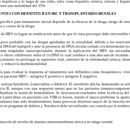
 hepáticas a lo largo de sus vidas, tales como hepatitis crónica, cirrosis y hepa
tienen una mortalidad del 35%.
NTES CON HEPATITIS B EN IRC Y TRANSPLANTADOS RENALES
ecífico para tratamiento inicial depende de la eficacia de la droga, riesgo de resi
s y costos de la droga.
o de HBV es lograr su erradicación antes de que el virus provoque daño irreversible 
s poco probable con las drogas aprobadas en la actualidad, debido a los reservori
l DNA del huésped y ante la presencia de DNA circular cerrado covalentemente (cc
rma templados transcripcionales durante la replicación del HBV sin necesidad
co efecto inhibitorio sobre el cccDNA lo cual conduce a una alta tasa de recaídas 
consisten en prolongar la supresión viral, remisión de la enfermedad crónica, dismi
 y reducir la morbimortalidad.
s para evaluar la respuesta al tratamiento son definidos como bioquímicos, virol
de un paciente HBV – antígeno E positivo o antígeno E negativo.
 utilizar Interferón, Lamivudina o Adefovir. El interferón alfa ha demostrado su uti
ónica B, aunque con una respuesta menor que en los pacientes inmunocompetente
finalizar la sesión de hemodiálisis. Se desconocen resultados sobre la eficacia del
on Lamividine en pacientes con VHB es buena, siendo el mayor problema la aparici
esultaros han sido desalentadores, hasta provocar deterioro mayor de la función rena
s en programa de diálisis y Tenofovir debe ser utilizado con cautela por la tendenc
nución de niveles de alanino aminotransferasa sérica a un rango normal.