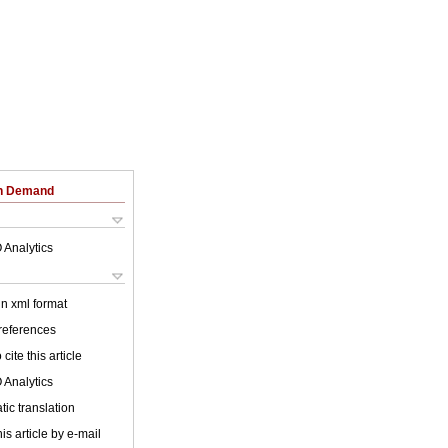
on Demand
 Analytics
 in xml format
 references
cite this article
 Analytics
ic translation
is article by e-mail