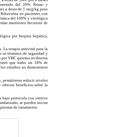
RC a dosis de 3MU por 6 meses
sostenida del 20%. Russo y
sis a dosis de 1 mcg/kg peso
, Ribavirina en pacientes con
uímica del 100% y virológica
ndan monitoreo frecuente de
lógica por biopsia hepática,
 La terapia antiviral para la
s en términos de seguridad y
ca por VHC quienes recibieron
 mostró que hubo un 18% de
 los estudios no demostraron
 permitieron reducir niveles
 ofrecen beneficios sobre la
s bajo protocolo con estricto
andarizado, se pueden iniciar
opuestas de tratamiento.