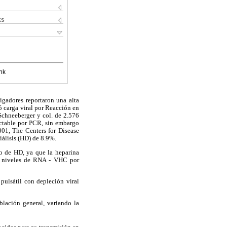
ks
nk
igadores reportaron una alta
ó carga viral por Reacción en
 Schneeberger y col. de 2.576
ectable por PCR, sin embargo
001, The Centers for Disease
álisis (HD) de 8.9%.
to de HD, ya que la heparina
os niveles de RNA - VHC por
ulsátil con depleción viral
lación general, variando la