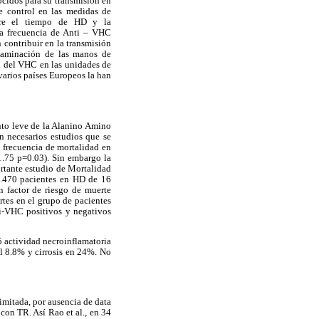
ocidos para su transmisión en
e control en las medidas de
ntre el tiempo de HD y la
ta frecuencia de Anti – VHC
contribuir en la transmisión
taminación de las manos de
n del VHC en las unidades de
 varios países Europeos la han
nto leve de la Alanino Amino
n necesarios estudios que se
 frecuencia de mortalidad en
-1.75 p=0.03). Sin embargo la
ortante estudio de Mortalidad
1.470 pacientes en HD de 16
 factor de riesgo de muerte
rtes en el grupo de pacientes
i-VHC positivos y negativos
ó actividad necroinflamatoria
el 8.8% y cirrosis en 24%. No
limitada, por ausencia de data
con TR. Así Rao et al., en 34