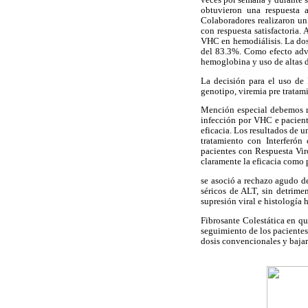
veces por semana y durante s
obtuvieron una respuesta 
Colaboradores realizaron un
con respuesta satisfactoria.
VHC en hemodiálisis. La dos
del 83.3%. Como efecto adv
hemoglobina y uso de altas do
La decisión para el uso de 
genotipo, viremia pre tratam
Mención especial debemos rea
infección por VHC e pacient
eficacia. Los resultados de 
tratamiento con Interferó
pacientes con Respuesta Vir
claramente la eficacia como p
se asoció a rechazo agudo d
séricos de ALT, sin detrime
supresión viral e histología
Fibrosante Colestática en qu
seguimiento de los pacientes
dosis convencionales y bajar