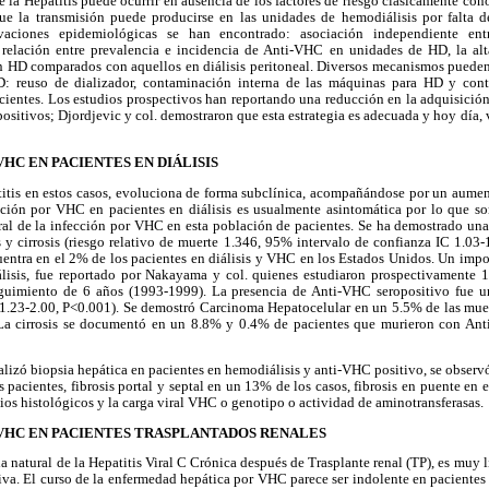
e la Hepatitis puede ocurrir en ausencia de los factores de riesgo clásicamente con
ue la transmisión puede producirse en las unidades de hemodiálisis por falta d
ervaciones epidemiológicas se han encontrado: asociación independiente e
 relación entre prevalencia e incidencia de Anti-VHC en unidades de HD, la al
en HD comparados con aquellos en diálisis peritoneal. Diversos mecanismos pueden 
 reuso de dializador, contaminación interna de las máquinas para HD y con
ientes. Los estudios prospectivos han reportando una reducción en la adquisició
 positivos; Djordjevic y col. demostraron que esta estrategia es adecuada y hoy día,
HC EN PACIENTES EN DIÁLISIS
atitis en estos casos, evoluciona de forma subclínica, acompañándose por un aume
cción por VHC en pacientes en diálisis es usualmente asintomática por lo que so
ural de la infección por VHC en esta población de pacientes. Se ha demostrado una
 y cirrosis (riesgo relativo de muerte 1.346, 95% intervalo de confianza IC 1.03
cuentra en el 2% de los pacientes en diálisis y VHC en los Estados Unidos. Un imp
lisis, fue reportado por Nakayama y col. quienes estudiaron prospectivamente 
guimiento de 6 años (1993-1999). La presencia de Anti-VHC seropositivo fue un
C 1.23-2.00, P<0.001). Se demostró Carcinoma Hepatocelular en un 5.5% de las mue
La cirrosis se documentó en un 8.8% y 0.4% de pacientes que murieron con Ant
ealizó biopsia hepática en pacientes en hemodiálisis y anti-VHC positivo, se observ
 pacientes, fibrosis portal y septal en un 13% de los casos, fibrosis en puente en 
ios histológicos y la carga viral VHC o genotipo o actividad de aminotransferasas.
 VHC EN PACIENTES TRASPLANTADOS RENALES
a natural de la Hepatitis Viral C Crónica después de Trasplante renal (TP), es muy 
tiva. El curso de la enfermedad hepática por VHC parece ser indolente en pacientes 