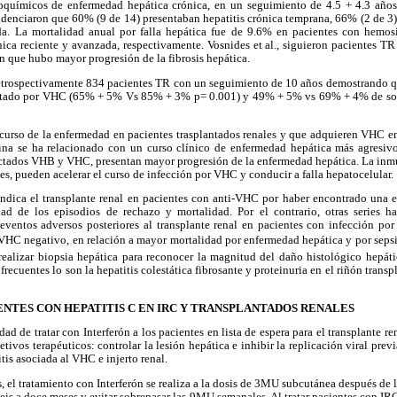
oquímicos de enfermedad hepática crónica, en un seguimiento de 4.5 + 4.3 años
videnciaron que 60% (9 de 14) presentaban hepatitis crónica temprana, 66% (2 de 3
ada. La mortalidad anual por falla hepática fue de 9.6% en pacientes con hemo
nica reciente y avanzada, respectivamente. Vosnides et al., siguieron pacientes 
n que hubo mayor progresión de la fibrosis hepática.
 retrospectivamente 834 pacientes TR con un seguimiento de 10 años demostrando qu
ectado por VHC (65% + 5% Vs 85% + 3% p= 0.001) y 49% + 5% vs 69% + 4% de sobr
 curso de la enfermedad en pacientes trasplantados renales y que adquieren VHC en
ina se ha relacionado con un curso clínico de enfermedad hepática más agresiv
fectados VHB y VHC, presentan mayor progresión de la enfermedad hepática. La inm
es, pueden acelerar el curso de infección por VHC y conducir a falla hepatocelular.
ndica el transplante renal en pacientes con anti-VHC por haber encontrado una e
dad de los episodios de rechazo y mortalidad. Por el contrario, otras series h
eventos adversos posteriores al transplante renal en pacientes con infección 
 VHC negativo, en relación a mayor mortalidad por enfermedad hepática y por sepsi
alizar biopsia hepática para reconocer la magnitud del daño histológico hepát
ecuentes lo son la hepatitis colestática fibrosante y proteinuria en el riñón trans
NTES CON HEPATITIS C EN IRC Y TRANSPLANTADOS RENALES
ad de tratar con Interferón a los pacientes en lista de espera para el transplante 
tivos terapéuticos: controlar la lesión hepática e inhibir la replicación viral prev
tis asociada al VHC e injerto renal.
 el tratamiento con Interferón se realiza a la dosis de 3MU subcutánea después de la