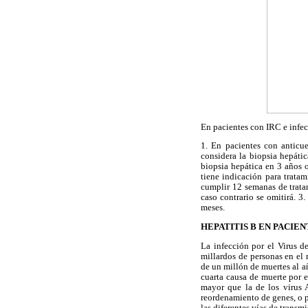
En pacientes con IRC e infe
1. En pacientes con anticue
considera la biopsia hepátic
biopsia hepática en 3 años o
tiene indicación para trata
cumplir 12 semanas de trata
caso contrario se omitirá. 3
meses.
HEPATITIS B EN PACIEN
La infección por el Virus 
millardos de personas en el
de un millón de muertes al a
cuarta causa de muerte por 
mayor que la de los virus 
reordenamiento de genes, o p
las diferentes vías de transm