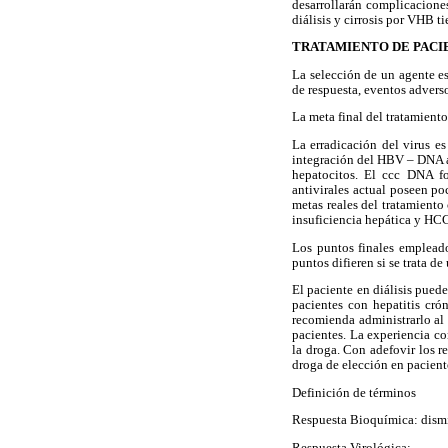
desarrollarán complicaciones
diálisis y cirrosis por VHB 
TRATAMIENTO DE PACIE
La selección de un agente esp
de respuesta, eventos adverso
La meta final del tratamient
La erradicación del virus e
integración del HBV – DNA a
hepatocitos. El ccc DNA fo
antivirales actual poseen po
metas reales del tratamiento 
insuficiencia hepática y HCC
Los puntos finales empleado
puntos difieren si se trata 
El paciente en diálisis puede
pacientes con hepatitis cr
recomienda administrarlo al 
pacientes. La experiencia c
la droga. Con adefovir los r
droga de elección en paciente
Definición de términos
Respuesta Bioquímica: dismi