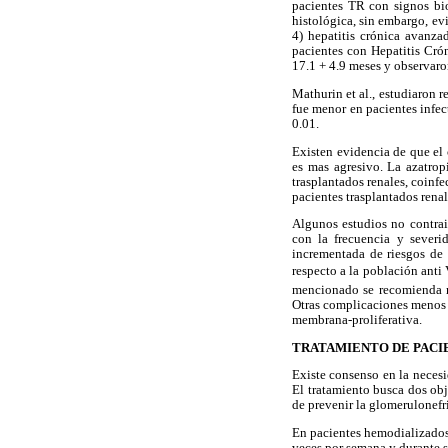
pacientes TR con signos bi
histológica, sin embargo, e
4) hepatitis crónica avanz
pacientes con Hepatitis Cró
17.1 + 4.9 meses y observaro
Mathurin et al., estudiaron
fue menor en pacientes inf
0.01.
Existen evidencia de que el
es mas agresivo. La azatrop
trasplantados renales, coin
pacientes trasplantados renal
Algunos estudios no contrai
con la frecuencia y severi
incrementada de riesgos de 
respecto a la población anti
mencionado se recomienda re
Otras complicaciones menos fr
membrana-proliferativa.
TRATAMIENTO DE PACIE
Existe consenso en la necesid
El tratamiento busca dos obje
de prevenir la glomerulonefri
En pacientes hemodializados,