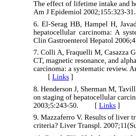
The effect of lifetime intake and 
Am J Epidemiol 2002;155:323
6. El-Serag HB, Hampel H, Javadi
hepatocellular carcinoma: A syst
Clin Gastroenterol Hepatol 20
7. Colli A, Fraquelli M, Casazza G,
CT, magnetic resonance, and alpha
carcinoma: a systematic review. A
[
Links
]
8. Henderson J, Sherman M, Tavi
on staging of hepatocellular carc
2003;5:243-50. [
Links
]
9. Mazzaferro V. Results of liver t
criteria? Liver Transpl. 2007;1