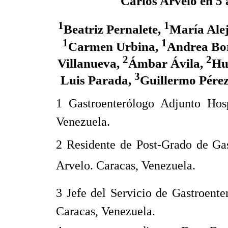
Carlos Arvelo en 5
1
1
Beatriz Pernalete,
María Ale
1
1
Carmen Urbina,
Andrea Bo
2
2
Villanueva,
Ámbar Ávila,
Hu
3
Luis Parada,
Guillermo Pére
1 Gastroenterólogo Adjunto Hospi
Venezuela.
2 Residente de Post-Grado de Gast
Arvelo. Caracas, Venezuela.
3 Jefe del Servicio de Gastroenter
Caracas, Venezuela.