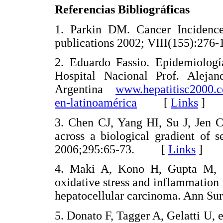
Referencias Bibliográficas
1. Parkin DM. Cancer Incidence 
publications 2002; VIII(155):
2. Eduardo Fassio. Epidemiologí
Hospital Nacional Prof. Aleja
Argentina
www.hepatitisc2000.c
en-latinoamérica
[
Links
]
3. Chen CJ, Yang HI, Su J, Jen C
across a biological gradient of
2006;295:65-73. [
Links
]
4. Maki A, Kono H, Gupta M, et
oxidative stress and inflammation i
hepatocellular carcinoma. Ann 
5. Donato F, Tagger A, Gelatti U, 