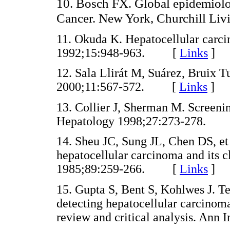
10. Bosch FX. Global epidemiolo
Cancer. New York, Churchill Liv
11. Okuda K. Hepatocellular carc
1992;15:948-963. [
Links
]
12. Sala Llirát M, Suárez, Bruix 
2000;11:567-572. [
Links
]
13. Collier J, Sherman M. Screenin
Hepatology 1998;27:273-278.
14. Sheu JC, Sung JL, Chen DS, et
hepatocellular carcinoma and its c
1985;89:259-266. [
Links
]
15. Gupta S, Bent S, Kohlwes J. Tes
detecting hepatocellular carcinoma
review and critical analysis. A