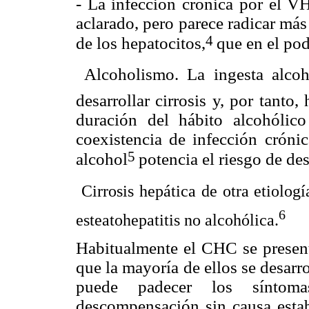
- La infección crónica por el V
aclarado, pero parece radicar más
4
de los hepatocitos,
que en el pod
 Alcoholismo. La ingesta alcoh
desarrollar cirrosis y, por tanto
duración del hábito alcohólic
coexistencia de infección cróni
5
alcohol
potencia el riesgo de de
 Cirrosis hepática de otra etiolog
6
esteatohepatitis no alcohólica.
Habitualmente el CHC se presenta
que la mayoría de ellos se desarro
puede padecer los síntom
descompensación sin causa estab