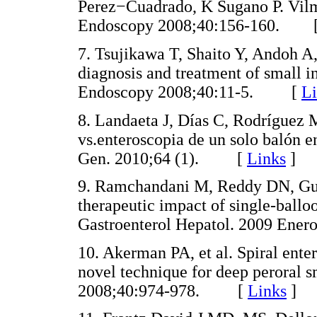
Perez−Cuadrado, K Sugano P. Vilm
Endoscopy 2008;40:156-160. 
7. Tsujikawa T, Shaito Y, Andoh A,
diagnosis and treatment of small i
Endoscopy 2008;40:11-5. [
Li
8. Landaeta J, Días C, Rodríguez 
vs.enteroscopia de un solo balón e
Gen. 2010;64 (1). [
Links
]
9. Ramchandani M, Reddy DN, Gupt
therapeutic impact of single-balloo
Gastroenterol Hepatol. 2009 En
10. Akerman PA, et al. Spiral ent
novel technique for deep peroral 
2008;40:974-978. [
Links
]