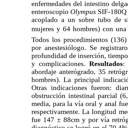
enfermedades del intestino delga
enteroscopio
Olympus
SIF-180Q 
acoplado a un sobre tubo de si
mujeres y 64 hombres) con una 
Todos los procedimientos (136) 
por anestesiólogo. Se registrar
profundidad de inserción, tiempo
y complicaciones.
Resultados
:
abordaje anterógrado, 35 retróg
hombres). La principal indicac
Otras indicaciones fueron: dia
obstrucción intestinal parcial (
media, para la vía oral y anal f
respectivamente. La longitud med
fue 147 ± 88cm y por vía retró
diagnóstico se logró en el 70,4%