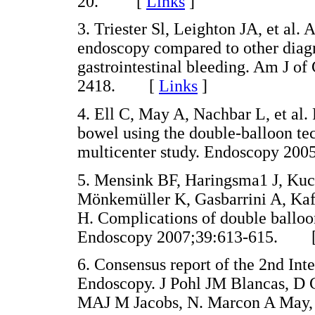
20. [
Links
]
3. Triester Sl, Leighton JA, et al. 
endoscopy compared to other diagn
gastrointestinal bleeding. Am J o
2418. [
Links
]
4. Ell C, May A, Nachbar L, et al.
bowel using the double-balloon tec
multicenter study. Endoscopy 2
5. Mensink BF, Haringsma1 J, Kuc
Mönkemüller K, Gasbarrini A, Ka
H. Complications of double balloo
Endoscopy 2007;39:613-615. 
6. Consensus report of the 2nd In
Endoscopy. J Pohl JM Blancas, D 
MAJ M Jacobs, N. Marcon A May, 