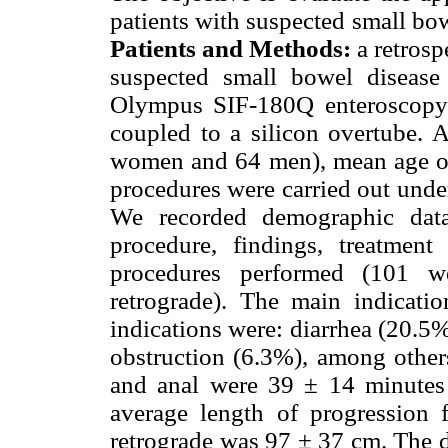
patients with suspected small bowe
Patients and Methods:
a retrosp
suspected small bowel diseas
Olympus SIF-180Q enteroscopy
coupled to a silicon overtube. A
women and 64 men), mean age of 5
procedures were carried out under
We recorded demographic data,
procedure, findings, treatmen
procedures performed (101 w
retrograde). The main indicati
indications were: diarrhea (20.5
obstruction (6.3%), among others
and anal were 39 ± 14 minutes 
average length of progression
retrograde was 97 ± 37 cm. The d