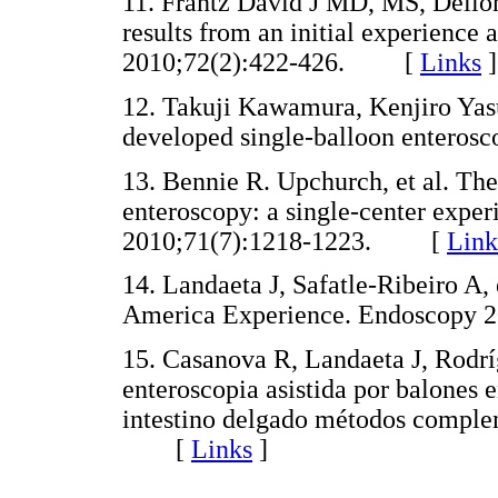
11. Frantz David J MD, MS, Dellon
results from an initial experience a
2010;72(2):422-426. [
Links
]
12. Takuji Kawamura, Kenjiro Yasu
developed single-balloon entero
13. Bennie R. Upchurch, et al. The 
enteroscopy: a single-center expe
2010;71(7):1218-1223. [
Link
14. Landaeta J, Safatle-Ribeiro A, 
America Experience. Endoscopy
15. Casanova R, Landaeta J, Rodrí
enteroscopia asistida por balones
intestino delgado métodos comple
[
Links
]