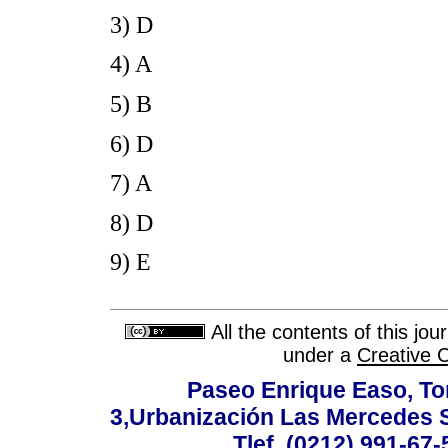
3) D
4) A
5) B
6) D
7) A
8) D
9) E
All the contents of this jo
under a
Creative 
Paseo Enrique Easo, Torr
3,Urbanización Las Mercedes 
Tlef. (0212) 991-67-