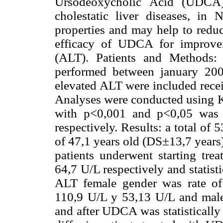
Ursodeoxycholic Acid (UDCA)
cholestatic liver diseases, in
properties and may help to reduc
efficacy of UDCA for improvem
(ALT). Patients and Methods: 
performed between january 200
elevated ALT were included rec
Analyses were conducted using 
with p<0,001 and p<0,05 was c
respectively. Results: a total of
of 47,1 years old (DS±13,7 year
patients underwent starting tre
64,7 U/L respectively and statist
ALT female gender was rate of 
110,9 U/L y 53,13 U/L and mal
and after UDCA was statistically