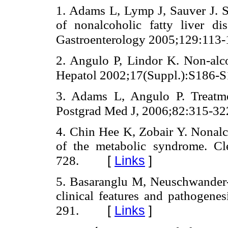
1. Adams L, Lymp J, Sauver J. Sa
of nonalcoholic fatty liver di
Gastroenterology 2005;129:113-
2. Angulo P, Lindor K. Non-alcoh
Hepatol 2002;17(Suppl.):S186-S
3. Adams L, Angulo P. Treatmen
Postgrad Med J, 2006;82:315-32
4. Chin Hee K, Zobair Y. Nonalco
of the metabolic syndrome. C
[
Links
]
728.
5. Basaranglu M, Neuschwander-Te
clinical features and pathogenes
[
Links
]
291.