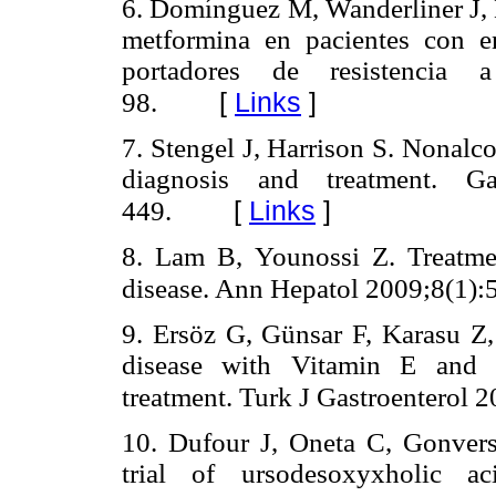
6. Domínguez M, Wanderliner J, L
metformina en pacientes con e
portadores de resistencia 
[
Links
]
98.
7. Stengel J, Harrison S. Nonalcoh
diagnosis and treatment. Ga
[
Links
]
449.
8. Lam B, Younossi Z. Treatmen
disease. Ann Hepatol 2009;8(1):
9. Ersöz G, Günsar F, Karasu Z,
disease with Vitamin E and 
treatment. Turk J Gastroenterol 
10. Dufour J, Oneta C, Gonvers
trial of ursodesoxyxholic a