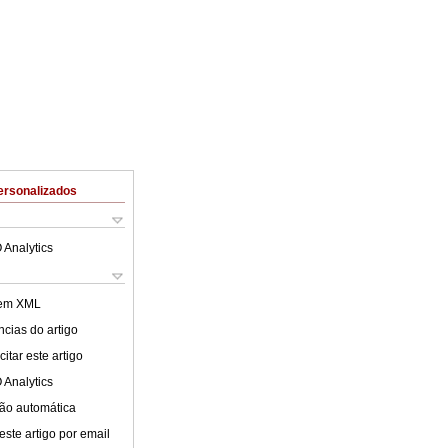
ersonalizados
 Analytics
 em XML
cias do artigo
itar este artigo
 Analytics
ão automática
este artigo por email