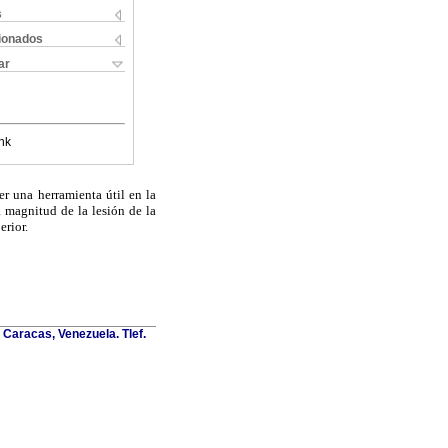
s
cionados
ar
nk
er una herramienta útil en la
la magnitud de la lesión de la
erior.
Caracas, Venezuela. Tlef.