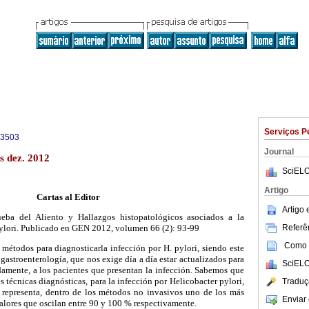
Serviços P
-3503
Journal
s dez. 2012
SciELO
Artigo
Cartas al Editor
Artigo
eba del Aliento y Hallazgos histopatológicos asociados a la
Referên
Pylori. Publicado en GEN 2012, volumen 66 (2): 93-99
Como c
e métodos para diagnosticarla infección por H. pylori, siendo este
gastroenterología, que nos exige día a día estar actualizados para
SciELO
damente, a los pacientes que presentan la infección. Sabemos que
s técnicas diagnósticas, para la infección por Helicobacter pylori,
Traduç
 representa, dentro de los métodos no invasivos uno de los más
Enviar 
valores que oscilan entre 90 y 100 % respectivamente.