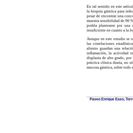
En tal sentido en este artíc
la biopsia gástrica para inf
pesar de encontrar una conco
muestra sensibilidad de 96 %
podría plantearse por una 
insuficiente en cuanto a la 
Aunque en este estudio se 
las correlaciones estadísti
aliento guardan una relació
inflamación, la actividad in
displasia de alto grado, por
práctica clínica diaria, no s
mucosa gástrica, sobre todo e
Paseo Enrique Easo, Torr