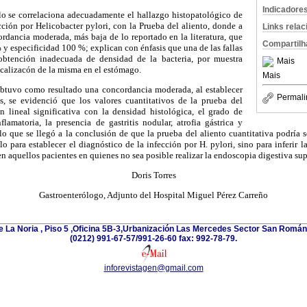
Indicadore
ulo se correlaciona adecuadamente el hallazgo histopatológico de
ección por Helicobacter pylori, con la Prueba del aliento, donde a
Links rela
rdancia moderada, más baja de lo reportado en la literatura, que
Compartilh
 y especificidad 100 %; explican con énfasis que una de las fallas
obtención inadecuada de densidad de la bacteria, por muestra
Mais
localizacón de la misma en el estómago.
Mais
obtuvo como resultado una concordancia moderada, al establecer
Permali
cas, se evidenció que los valores cuantitativos de la prueba del
n lineal significativa con la densidad histológica, el grado de
flamatoria, la presencia de gastritis nodular, atrofia gástrica y
 lo que se llegó a la conclusión de que la prueba del aliento cuantitativa podría s
ólo para establecer el diagnóstico de la infección por H. pylori, sino para inferir 
n aquellos pacientes en quienes no sea posible realizar la endoscopia digestiva sup
Doris Torres
Gastroenterólogo, Adjunto del Hospital Miguel Pérez Carreño
e La Noria , Piso 5 ,Oficina 5B-3,Urbanización Las Mercedes Sector San Román 
(0212) 991-67-57/991-26-60 fax: 992-78-79.
inforevistagen@gmail.com