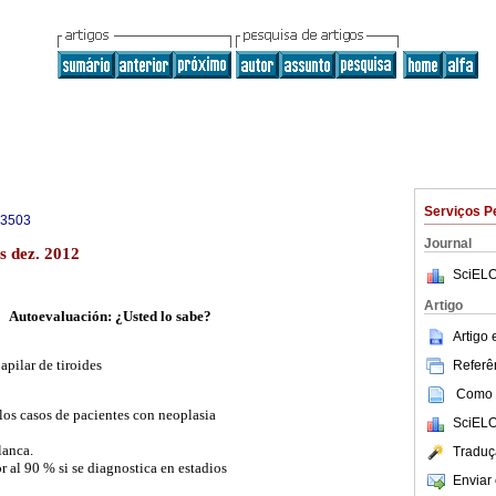
Serviços P
-3503
Journal
s dez. 2012
SciELO
Artigo
Autoevaluación: ¿Usted lo sabe?
Artigo
apilar de tiroides
Referên
Como c
 los casos de pacientes con neoplasia
SciELO
lanca.
Traduç
 al 90 % si se diagnostica en estadios
Enviar 