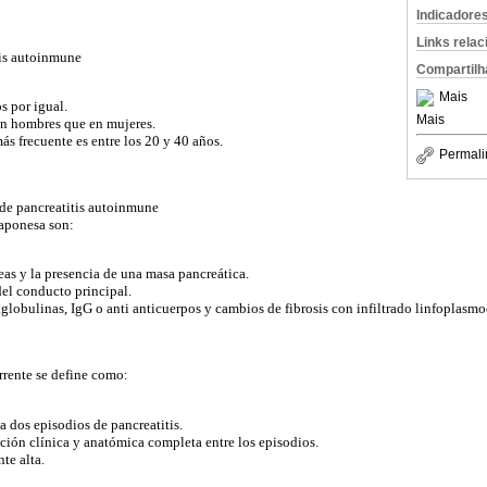
Indicadore
Links rela
tis autoinmune
Compartilh
Mais
s por igual.
Mais
n hombres que en mujeres.
ás frecuente es entre los 20 y 40 años.
Permali
s de pancreatitis autoinmune
Japonesa son:
as y la presencia de una masa pancreática.
del conducto principal.
obulinas, IgG o anti anticuerpos y cambios de fibrosis con infiltrado linfoplasmoc
rrente se define como:
 dos episodios de pancreatitis.
ción clínica y anatómica completa entre los episodios.
te alta.