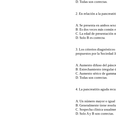
D. Todas son correctas.
2. En relación a la pancreati
A. Se presenta en ambos sexo
B. Es dos veces más común e
C. La edad de presentación m
D. Solo B es correcta.
3. Los criterios diagnóstico
propuestos por la Sociedad 
A. Aumento difuso del páncre
B. Estrechamiento irregular 
C. Aumento sérico de gammagl
D. Todas son correctas.
4. La pancreatitis aguda recu
A. Un número mayor o igual a
B. Generalmente tiene resolu
C. Sospecha clínica usualmen
D. Solo A y B son correctas.