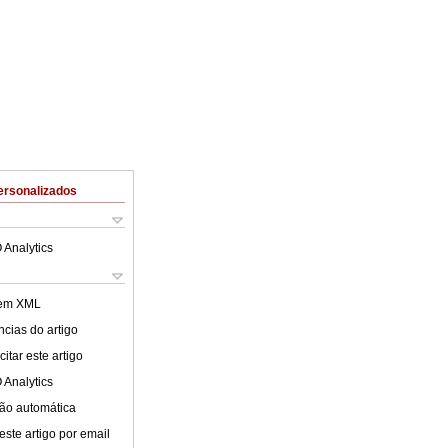
ersonalizados
 Analytics
 em XML
cias do artigo
itar este artigo
 Analytics
ão automática
este artigo por email