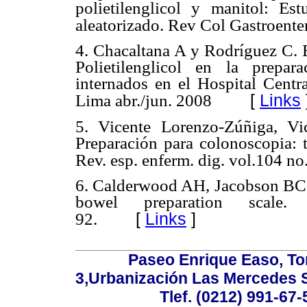
polietilenglicol y manitol: Es
aleatorizado. Rev Col Gastroente
4. Chacaltana A y Rodríguez C. 
Polietilenglicol en la prepa
internados en el Hospital Centra
[
Links
Lima abr./jun. 2008
5. Vicente Lorenzo-Zúñiga, V
Preparación para colonoscopia: t
Rev. esp. enferm. dig. vol.104 n
6. Calderwood AH, Jacobson BC.
bowel preparation scale. 
[
Links
]
92.
Paseo Enrique Easo, Torr
3,Urbanización Las Mercedes 
Tlef. (0212) 991-67-