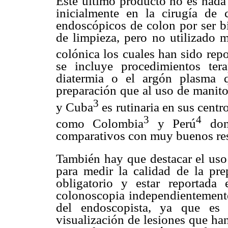
Este último producto no es nada
inicialmente en la cirugía de 
endoscópicos de colon por ser b
de limpieza, pero no utilizado 
colónica los cuales han sido repo
se incluye procedimientos ter
diatermia o el argón plasma 
preparación que al uso de manito
3
y Cuba
es rutinaria en sus centr
3
4
como Colombia
y Perú
dond
comparativos con muy buenos res
También hay que destacar el uso
para medir la calidad de la pr
obligatorio y estar reportada
colonoscopia independientemente
del endoscopista, ya que es 
visualización de lesiones que ha