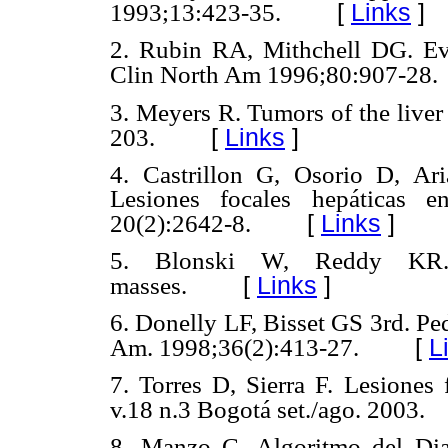
[
Links
]
1993;13:423-35.
2. Rubin RA, Mithchell DG. Eva
Clin North Am 1996;80:907-28.
3. Meyers R. Tumors of the liver
[
Links
]
203.
4. Castrillon G, Osorio D, Ar
Lesiones focales hepáticas 
[
Links
]
20(2):2642-8.
5. Blonski W, Reddy KR. 
[
Links
]
masses.
6. Donelly LF, Bisset GS 3rd. Pe
[
L
Am. 1998;36(2):413-27.
7. Torres D, Sierra F. Lesiones 
v.18 n.3 Bogotá set./ago. 2003.
8. Manzo C. Algoritmo del Dia