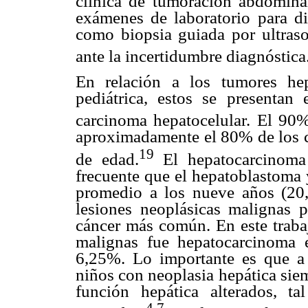
clínica de tumoración abdomin
exámenes de laboratorio para dif
como biopsia guiada por ultraso
ante la incertidumbre diagnóstica
En relación a los tumores he
pediátrica, estos se presentan
carcinoma hepatocelular. El 90%
aproximadamente el 80% de los ca
19
de edad.
El hepatocarcinoma 
frecuente que el hepatoblastoma 
promedio a los nueve años (20,
lesiones neoplásicas malignas p
cáncer más común. En este trabaj
malignas fue hepatocarcinoma
6,25%. Lo importante es que a d
niños con neoplasia hepática sie
función hepática alterados, ta
4,7