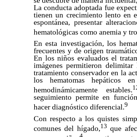
se descubre de manera incidental
La conducta adoptada fue expec
tienen un crecimiento lento en 
espontánea, presentar alteracio
hematológicas como anemia y tr
En esta investigación, los hema
frecuentes y de origen traumático
En los niños evaluados el trata
imágenes permitieron delimitar 
tratamiento conservador en la ac
los hematomas hepáticos en 
1
hemodinámicamente estables.
seguimiento permite en funci
9
hacer diagnóstico diferencial.
Con respecto a los quistes simp
13
comunes del hígado,
que afec
4