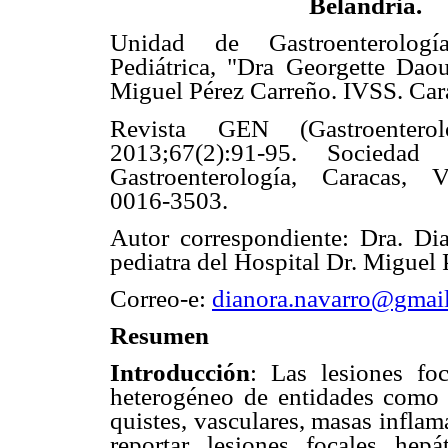
Belandria.
Unidad de Gastroenterolog
Pediátrica, "Dra Georgette Daou
Miguel Pérez Carreño. IVSS. Car
Revista GEN (Gastroenterol
2013;67(2):91-95. Sociedad
Gastroenterología, Caracas, 
0016-3503.
Autor correspondiente: Dra. Di
pediatra del Hospital Dr. Miguel 
Correo-e:
dianora.navarro@gmai
Resumen
Introducción
: Las lesiones f
heterogéneo de entidades como 
quistes, vasculares, masas inflama
reportar lesiones focales hepát