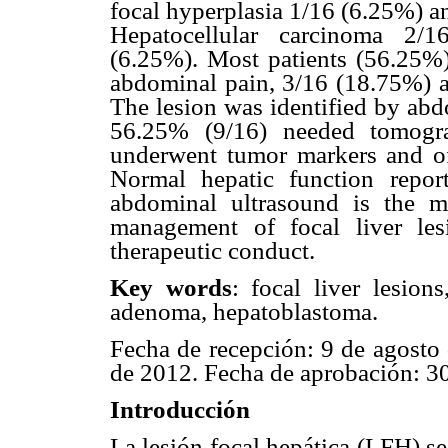
focal hyperplasia 1/16 (6.25%) 
Hepatocellular carcinoma 2/
(6.25%). Most patients (56.25%
abdominal pain, 3/16 (18.75%) a
The lesion was identified by abd
56.25% (9/16) needed tomogra
underwent tumor markers and of
Normal hepatic function repo
abdominal ultrasound is the m
management of focal liver les
therapeutic conduct.
Key words
: focal liver lesio
adenoma, hepatoblastoma.
Fecha de recepción: 9 de agosto 
de 2012. Fecha de aprobación: 30
Introducción
La lesión focal hepática (LFH) s