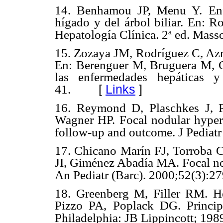
14. Benhamou JP, Menu Y. Enfe
hígado y del árbol biliar. En: R
Hepatología Clínica. 2ª ed. Masso
15. Zozaya JM, Rodríguez C, Azna
En: Berenguer M, Bruguera M, G
las enfermedades hepáticas 
[
Links
]
41.
16. Reymond D, Plaschkes J, R
Wagner HP. Focal nodular hyperpl
follow-up and outcome. J Pediat
17. Chicano Marín FJ, Torroba 
JI, Giménez Abadía MA. Focal nod
An Pediatr (Barc). 2000;52(3):27
18. Greenberg M, Filler RM. He
Pizzo PA, Poplack DG. Principl
Philadelphia: JB Lippincott; 198