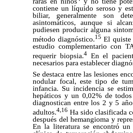
raras en niños
y no tiene pote
contiene un líquido seroso y est
biliar, generalmente son de
asintomáticos, aunque si alc
pudiesen producir alguna sintoma
15
método diagnóstico.
El quiste
estudio complementario con TA
4
requerir biopsia.
En el pacient
necesarios para establecer diagnó
Se destaca entre las lesiones enc
nodular focal, este tipo de tu
infancia. Su incidencia se est
hepáticos y un 0,02% de todos 
diagnostican entre los 2 y 5 añ
4,16
adultos.
Ha sido clasificada
después del hemangioma y repres
En la literatura se encontró un