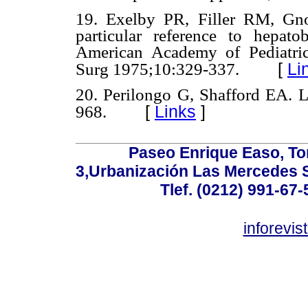
19. Exelby PR, Filler RM, Gno
particular reference to hepato
American Academy of Pediatric
[
Li
Surg 1975;10:329-337.
20. Perilongo G, Shafford EA. L
[
Links
]
968.
Paseo Enrique Easo, Torr
3,Urbanización Las Mercedes 
Tlef. (0212) 991-67-
inforevi