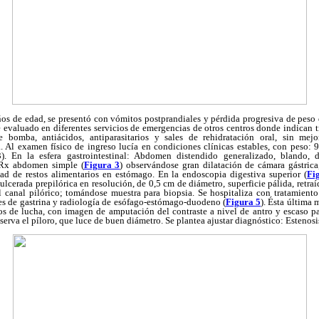
ños de edad, se presentó con vómitos postprandiales y pérdida progresiva de pes
 evaluado en diferentes servicios de emergencias de otros centros donde indican t
e bomba, antiácidos, antiparasitarios y sales de rehidratación oral, sin mejo
. Al examen físico de ingreso lucía en condiciones clínicas estables, con peso: 9
. En la esfera gastrointestinal: Abdomen distendido generalizado, blando, d
a Rx abdomen simple (
Figura 3
) observándose gran dilatación de cámara gástric
d de restos alimentarios en estómago. En la endoscopia digestiva superior (
Fi
ulcerada prepilórica en resolución, de 0,5 cm de diámetro, superficie pálida, retra
l canal pilórico; tomándose muestra para biopsia. Se hospitaliza con tratamien
les de gastrina y radiología de esófago-estómago-duodeno (
Figura 5
). Ésta última 
os de lucha, con imagen de amputación del contraste a nivel de antro y escaso p
serva el píloro, que luce de buen diámetro. Se plantea ajustar diagnóstico: Estenosis