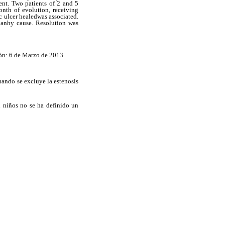
ment. Two patients of 2 and 5
onth of evolution, receiving
c ulcer healedwas associated.
 anhy cause. Resolution was
ión: 6 de Marzo de 2013.
uando se excluye la estenosis
niños no se ha definido un