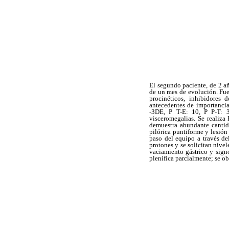
El segundo paciente, de 2 a
de un mes de evolución. Fue
procinéticos, inhibidores d
antecedentes de importancia
-3DE, P T-E: 10, P P-T: 3)
visceromegalias. Se realiz
demuestra abundante cantida
pilórica puntiforme y lesión 
paso del equipo a través de
protones y se solicitan nive
vaciamiento gástrico y sign
plenifica parcialmente; se ob