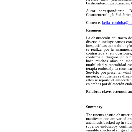
Gastroenterología, Caracas,
Autor correspondiente: 
Gastroenterología Pediátrica
Correo-e:
keila_cordoba@ho
Resumen
La obstrucción del tracto de
diversa e incluye causas con
inespecíficas como dolor y/o
se realiza por la anamnes
contrastada y, en ocasione
confirma el diagnóstico y p
hace muchos años ha sido 
morbilidad y mortalidad aso
terapia endoscópica constitu
Servicio por presentar vómi
mejoría, en quienes se diagno
ellos se reportó el antecede
en ambos por dilatación end
Palabras clave
: estenosis an
Summary
The tractus gastric obstructi
manifestations are varied an
anamnesis backed up in stud
superior endoscopy confirms
variable specter of surgical