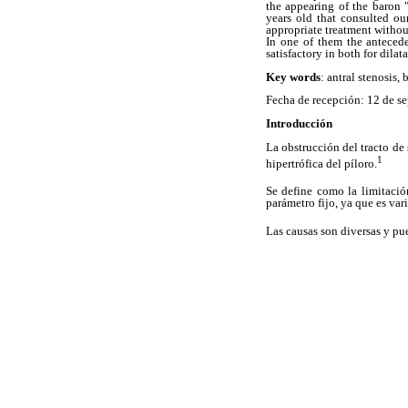
the appearing of the baron "
years old that consulted ou
appropriate treatment withou
In one of them the anteced
satisfactory in both for dil
Key words
: antral stenosis, 
Fecha de recepción: 12 de s
Introducción
La obstrucción del tracto de
1
hipertrófica del píloro.
Se define como la limitaci
parámetro fijo, ya que es var
Las causas son diversas y pu