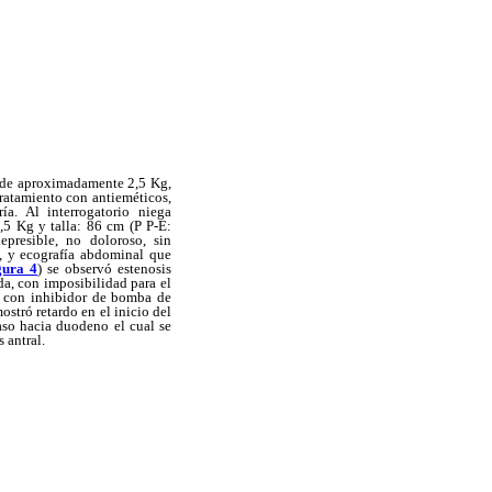
o de aproximadamente 2,5 Kg,
ratamiento con antieméticos,
ría. Al interrogatorio niega
,5 Kg y talla: 86 cm (P P-E:
epresible, no doloroso, sin
a, y ecografía abdominal que
gura 4
) se observó estenosis
ída, con imposibilidad para el
to con inhibidor de bomba de
mostró retardo en el inicio del
aso hacia duodeno el cual se
 antral.