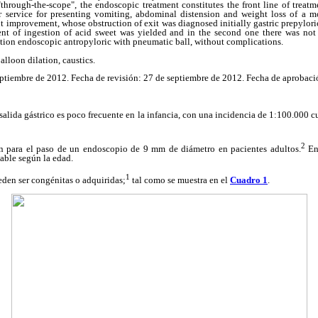
through-the-scope", the endoscopic treatment constitutes the front line of treat
r service for presenting vomiting, abdominal distension and weight loss of a m
t improvement, whose obstruction of exit was diagnosed initially gastric prepylori
ent of ingestion of acid sweet was yielded and in the second one there was not
atation endoscopic antropyloric with pneumatic ball, without complications.
balloon dilation, caustics.
eptiembre de 2012. Fecha de revisión: 27 de septiembre de 2012. Fecha de aprobac
 salida gástrico es poco frecuente en la infancia, con una incidencia de 1:100.000 c
2
ón para el paso de un endoscopio de 9 mm de diámetro en pacientes adultos.
En 
iable según la edad.
1
eden ser congénitas o adquiridas;
tal como se muestra en el
Cuadro 1
.