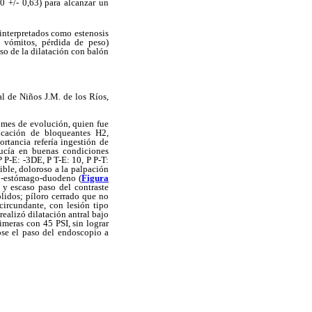
0 +/- 0,63) para alcanzar un
 interpretados como estenosis
, vómitos, pérdida de peso)
so de la dilatación con balón
al de Niños J.M. de los Ríos,
 mes de evolución, quien fue
icación de bloqueantes H2,
ortancia refería ingestión de
lucía en buenas condiciones
 P-E: -3DE, P T-E: 10, P P-T:
ible, doloroso a la palpación
ago-estómago-duodeno (
Figura
 y escaso paso del contraste
lidos; píloro cerrado que no
circundante, con lesión tipo
ealizó dilatación antral bajo
meras con 45 PSI, sin lograr
ose el paso del endoscopio a