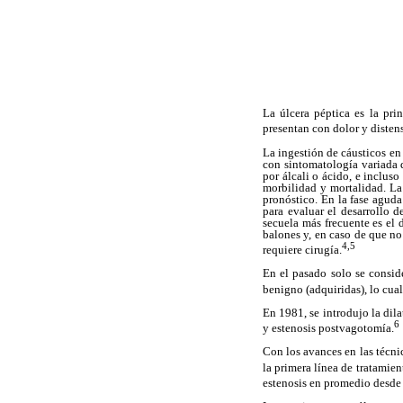
La úlcera péptica es la pri
presentan con dolor y disten
La ingestión de cáusticos en
con sintomatología variada 
por álcali o ácido, e inclu
morbilidad y mortalidad. La 
pronóstico. En la fase aguda
para evaluar el desarrollo d
secuela más frecuente es el d
balones y, en caso de que no 
4,5
requiere cirugía.
En el pasado solo se consid
benigno (adquiridas), lo cua
En 1981, se introdujo la dila
6
y estenosis postvagotomía.
Con los avances en las técni
la primera línea de tratamien
estenosis en promedio desde