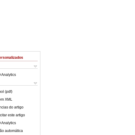
ersonalizados
 Analytics
ol (pdf)
 em XML
cias do artigo
itar este artigo
 Analytics
ão automática