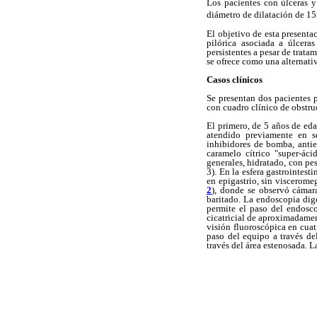
Los pacientes con úlceras y
diámetro de dilatación de 1
El objetivo de esta presenta
pilórica asociada a úlcera
persistentes a pesar de trat
se ofrece como una alternativ
Casos clínicos
Se presentan dos pacientes p
con cuadro clínico de obstruc
El primero, de 5 años de ed
atendido previamente en s
inhibidores de bomba, antiem
caramelo cítrico "super-áci
generales, hidratado, con pe
3). En la esfera gastrointes
en epigastrio, sin viscerome
2
), donde se observó cámara
baritado. La endoscopia dig
permite el paso del endosco
cicatricial de aproximadamen
visión fluoroscópica en cua
paso del equipo a través de
través del área estenosada. L