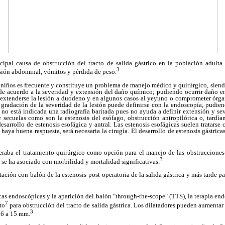
ncipal causa de obstrucción del tracto de salida gástrico en la población adult
3
sión abdominal, vómitos y pérdida de peso.
 niños es frecuente y constituye un problema de manejo médico y quirúrgico, siend
de acuerdo a la severidad y extensión del daño químico; pudiendo ocurrir daño e
so extenderse la lesión a duodeno y en algunos casos al yeyuno o comprometer órga
gradación de la severidad de la lesión puede definirse con la endoscopía, pudien
 no está indicada una radiografía baritada pues no ayuda a definir extensión y sev
e secuelas como son la estenosis del esófago, obstrucción antropilórica o, tardí
esarrollo de estenosis esofágica y antral. Las estenosis esofágicas suelen tratarse
haya buena respuesta, será necesaria la cirugía. El desarrollo de estenosis gástric
eraba el tratamiento quirúrgico como opción para el manejo de las obstrucciones d
3
l se ha asociado con morbilidad y mortalidad significativas.
tación con balón de la estenosis post-operatoria de la salida gástrica y más tarde pa
cas endoscópicas y la aparición del balón "through-the-scope" (TTS), la terapia en
7
to
para obstrucción del tracto de salida gástrica. Los dilatadores pueden aumentar 
3
 6 a 15 mm.