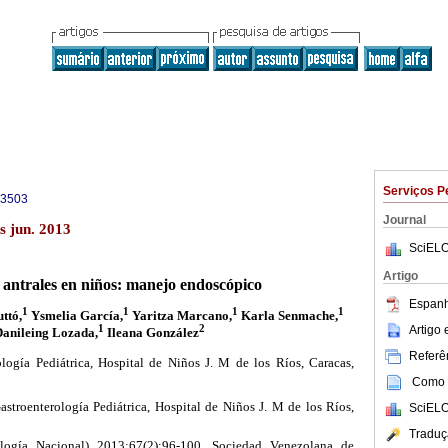
Serviços P
-3503
Journal
s jun. 2013
SciELO
Artigo
 antrales en niños: manejo endoscópico
Espanh
1
1
1
1
ttó,
Ysmelia García,
Yaritza Marcano,
Karla Senmache,
1
2
Artigo
anileing Lozada,
Ileana González
Referên
logía Pediátrica, Hospital de Niños J. M de los Ríos, Caracas,
Como c
stroenterología Pediátrica, Hospital de Niños J. M de los Ríos,
SciELO
Traduç
logía Nacional) 2013;67(2):96-100. Sociedad Venezolana de