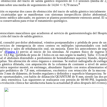
 obstrucción del tracto de salida gástrico requieren de 1-3 sesiones (media de 2,
8
5mm sobre una media de seguimiento de 14,04 +/- 9,79 meses.
ción es reportar dos casos de obstrucción del tracto de salida gástrico inicialmente
s cicatrizadas que se manifiestan con síntomas inespecíficos (dolor abdominal
amiento médico adecuado; en quienes se plantea posteriormente estenosis antral. El u
a conservadora para evitar el tratamiento quirúrgico.
reescolares masculinos que acudieron al servicio de gastroenterología del Hospit
ción del tracto de salida gástrico.
ad, consultó por dolor abdominal, vómitos postprandiales y pérdida de peso de un
ervicios de emergencia de otros centros en múltiples oportunidades con ind
éticos y sales de rehidratación oral, sin mejoría. Entre los antecedentes de imp
do" (
Figura 1
) previo al inicio de los síntomas. Al examen físico de ingreso 
so: 14,5 Kg; (pérdida de peso de 3 kilos en un mes según la madre); Talla: 111cm (P
tinal el abdomen distendido a predominio de hemiabdomen superior, blando, depres
galias. Sin alteración de otros órganos o sistemas. Se realizó radiografía de esóf
 gástrica dilatada, con amputación de la columna de contraste a nivel de antro
estiva superior mostró, en estómago, abundante líquido con restos alimentarios só
pio pediátrico de 7,8 mm, eritematoso, excéntrico con retracción de la mucosa 
te 3 mm de diámetro, de bordes regulares y definidos y superficie blanquecina. Se r
tro oportunidades, con balón de dilatación QUANTUM de 8 mm, siendo las dos pri
l área estenótica. Las siguientes se realizaron con presión de 60-90 PSI, logránd
a evolución clínica fue satisfactoria hasta la actualidad (6 años después del evento).