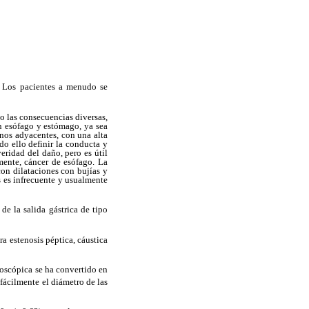
a. Los pacientes a menudo se
o las consecuencias diversas,
n esófago y estómago, ya sea
nos adyacentes, con una alta
do ello definir la conducta y
eridad del daño, pero es útil
amente, cáncer de esófago. La
 con dilataciones con bujías y
as es infrecuente y usualmente
e la salida gástrica de tipo
ra estenosis péptica, cáustica
doscópica se ha convertido en
fácilmente el diámetro de las