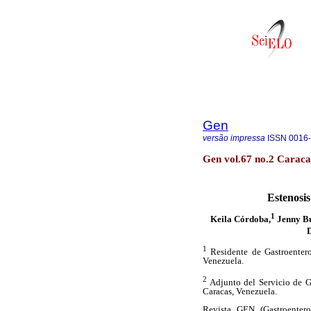
Gen
versão impressa
ISSN
0016
Gen vol.67 no.2 Caraca
Estenosis
1
Keila Córdoba,
Jenny Bu
D
1
Residente de Gastroentero
Venezuela.
2
Adjunto del Servicio de Ga
Caracas, Venezuela.
Revista GEN (Gastroentero