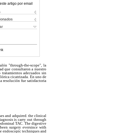
este artigo por email
s
cionados
ar
nk
alón "through-the-scope", la
dad que consultaron a nuestro
o tratamientos adecuados sin
ilórica cicatrizada. En uno de
 resolución fue satisfactoria
ses and adquired. the clinical
iagnosis is carry out through
abdominal TAC. The digestive
 been surgery eversince with
the endoscopic techniques and