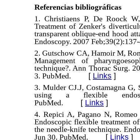
Referencias bibliográficas
1. Christiaens P, De Roock 
Treatment of Zenker's diverticu
transparent oblique-end hood att
Endoscopy. 2007 Feb;39(2):137
2. Gutschow CA, Hamoir M, Romb
Management of pharyngoesopha
technique?. Ann Thorac Surg. 2
[
Links
]
3. PubMed.
3. Mulder CJ.J, Costamagna G, S
using a flexible endosc
[
Links
]
PubMed.
4. Repici A, Pagano N, Romeo 
Endoscopic flexible treatment of
the needle-knife technique. End
[
Links
]
Jun 30. PubMed.