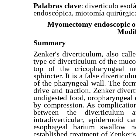
Palabras clave
: divertículo eso
endoscópica, miotomía quirúrgic
Myomectomy endoscopic of
Modif
Summary
Zenker's diverticulum, also call
type of diverticulum of the muco
top of the cricopharyngeal m
sphincter. It is a false diverticul
of the pharyngeal wall. The for
drive and traction. Zenker divert
undigested food, oropharyngeal 
by compression. As complications
between the diverticulum a
intradiverticular, epidermoid 
esophageal barium swallow no
established treatment of Zenker'