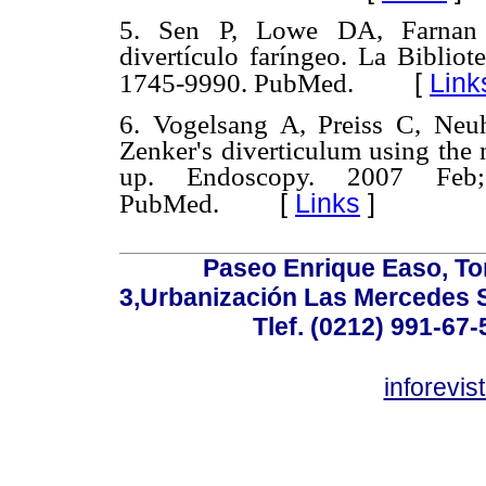
5. Sen P, Lowe DA, Farnan T.
divertículo faríngeo. La Bibli
[
Link
1745-9990. PubMed.
6. Vogelsang A, Preiss C, Ne
Zenker's diverticulum using the 
up. Endoscopy. 2007 Feb;
[
Links
]
PubMed.
Paseo Enrique Easo, Torr
3,Urbanización Las Mercedes 
Tlef. (0212) 991-67-
inforevi