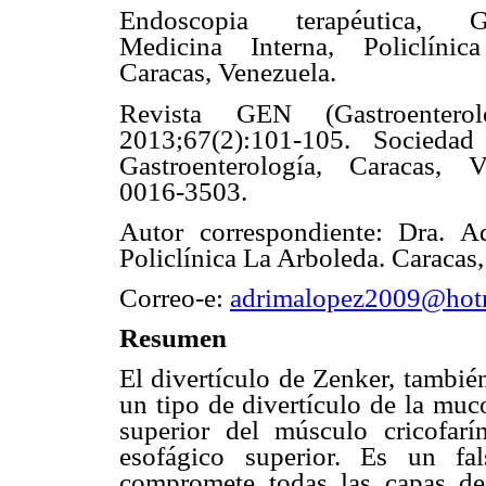
Endoscopia terapéutica, Gas
Medicina Interna, Policlíni
Caracas, Venezuela.
Revista GEN (Gastroenterol
2013;67(2):101-105. Socieda
Gastroenterología, Caracas, 
0016-3503.
Autor correspondiente: Dra. A
Policlínica La Arboleda. Caracas
Correo-e:
adrimalopez2009@hot
Resumen
El divertículo de Zenker, tambié
un tipo de divertículo de la muco
superior del músculo cricofarí
esofágico superior. Es un fa
compromete todas las capas de