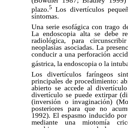
(Bowdler 1987; Bradley 1999) 
5
plazo.
Los divertículos peque
síntomas.
Una serie esofágica con trago de
La endoscopia alta se debe re
radiológica, para circunscrib
neoplasias asociadas. La presen
conducir a una perforación accid
gástrica, la endoscopia o la intub
Los divertículos faríngeos sin
principales de procedimiento: ab
abierto se accede al divertícul
divertículo se puede extirpar (d
(inversión o invaginación) (M
posteriores para que no acumu
1992). El espasmo inducido por 
mediante una miotomía crico