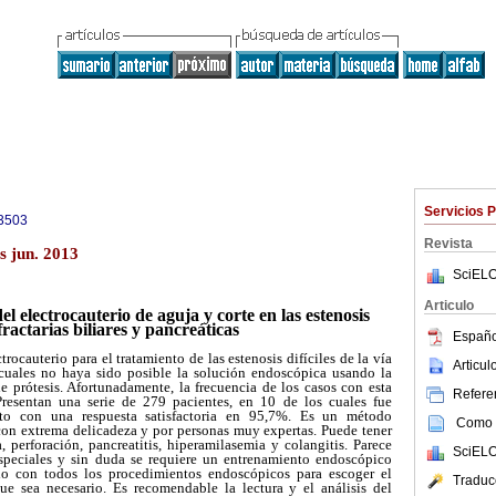
Servicios 
3503
Revista
s jun. 2013
SciELO
Articulo
el electrocauterio de aguja y corte en las estenosis
fractarias biliares y pancreáticas
Españo
trocauterio para el tratamiento de las estenosis difíciles de la vía
Articu
s cuales no haya sido posible la solución endoscópica usando la
e prótesis. Afortunadamente, la frecuencia de los casos con esta
Referen
Presentan una serie de 279 pacientes, en 10 de los cuales fue
nto con una respuesta satisfactoria en 95,7%. Es un método
Como c
con extrema delicadeza y por personas muy expertas. Puede tener
 perforación, pancreatitis, hiperamilasemia y colangitis. Parece
SciELO
speciales y sin duda se requiere un entrenamiento endoscópico
zado con todos los procedimientos endoscópicos para escoger el
Traduc
 sea necesario. Es recomendable la lectura y el análisis del