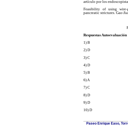
artículo por los endoscopista
Feasibility of using wire-
pancreatic strictures. Gao-J
Respuestas Autoevaluación
1) B
2) D
3) C
4) D
5) B
6) A
7) C
8) D
9) D
10) D
Paseo Enrique Easo, Torr