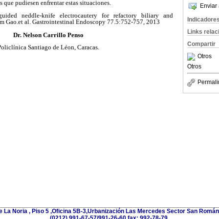
s que pudiesen enfrentar estas situaciones.
Enviar 
guided neddle-knife electrocautery for refactory biliary and
Indicadore
iam Gao.et al. Gastrointestinal Endoscopy 77.5:752-757, 2013
Links rela
Dr. Nelson Carrillo Penso
Compartir
Policlínica Santiago de Léon, Caracas.
Otros
Otros
Permali
e La Noria , Piso 5 ,Oficina 5B-3,Urbanización Las Mercedes Sector San Román 
(0212) 991-67-57/991-26-60 fax: 992-78-79.