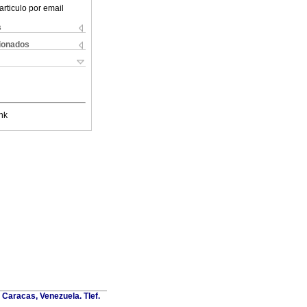
articulo por email
s
cionados
nk
Caracas, Venezuela. Tlef.