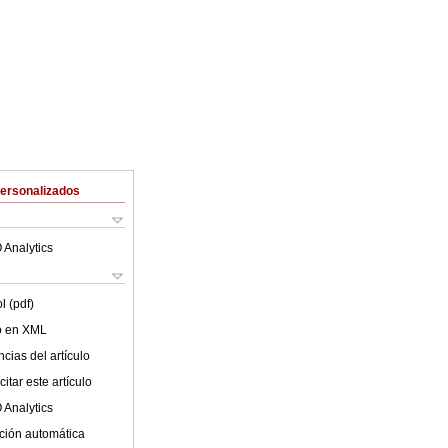
Personalizados
 Analytics
l (pdf)
lo en XML
cias del artículo
itar este artículo
 Analytics
ción automática