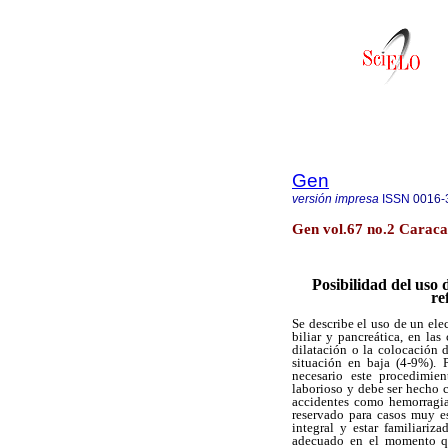
Gen
versión impresa
ISSN
0016-
Gen vol.67 no.2 Caraca
Posibilidad del uso d
re
Se describe el uso de un elec
biliar y pancreática, en la
dilatación o la colocación d
situación en baja (4-9%). 
necesario este procedimie
laborioso y debe ser hecho 
accidentes como hemorragia,
reservado para casos muy e
integral y estar familiari
adecuado en el momento que