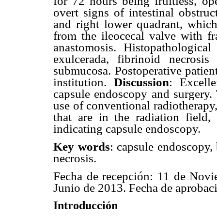
for 72 hours being fruitless, op
overt signs of intestinal obstru
and right lower quadrant, whic
from the ileocecal valve with f
anastomosis. Histopathological 
exulcerada, fibrinoid necrosis
submucosa. Postoperative patient
institution.
Discussion
: Excell
capsule endoscopy and surgery. T
use of conventional radiotherapy
that are in the radiation field, 
indicating capsule endoscopy.
Key words
: capsule endoscopy, b
necrosis.
Fecha de recepción: 11 de Novi
Junio de 2013. Fecha de aprobaci
Introducción