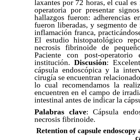
laxantes por 72 horas, el cual es
operatoria por presentar signos
hallazgos fueron: adherencias en
fueron liberadas, y segmento de 
inflamación franca, practicándos
El estudio histopatológico repo
necrosis fibrinoide de pequeñ
Paciente con post-operatorio
institución.
Discusión
: Excelen
cápsula endoscópica y la inter
cirugía se encuentran relacionado
lo cual recomendamos la reali
encuentren en el campo de irradi
intestinal antes de indicar la cáp
Palabras clave
: Cápsula endosc
necrosis fibrinoide.
Retention of capsule endoscopy a
c