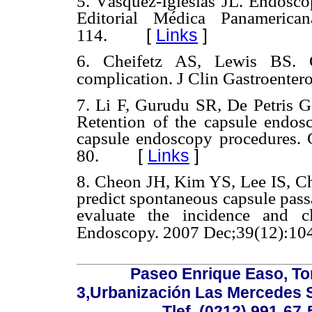
5. Vásquez-Iglesias JL. Endoscop
Editorial Médica Panamerican
[
Links
]
114.
6. Cheifetz AS, Lewis BS. C
complication. J Clin Gastroenter
7. Li F, Gurudu SR, De Petris 
Retention of the capsule endosc
capsule endoscopy procedures. G
[
Links
]
80.
8. Cheon JH, Kim YS, Lee IS, C
predict spontaneous capsule pass
evaluate the incidence and cl
Endoscopy. 2007 Dec;39(12):10
Paseo Enrique Easo, Torr
3,Urbanización Las Mercedes 
Tlef. (0212) 991-67-