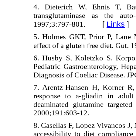
4. Dieterich W, Ehnis T, Bau
transglutaminase as the auto
[
Links
]
1997;3:797-801.
5. Holmes GKT, Prior P, Lane M
effect of a gluten free diet. Gut.
6. Husby S, Koletzko S, Korpon
Pediatric Gastroenterology, Hepa
Diagnosis of Coeliac Disease. J
7. Arentz-Hansen H, Korner R, 
response to a-gliadin in adult
deaminated glutamine targeted
2000;191:603-12.
8. Casellas F, Lopez Vivancos J,
accessibility to diet compliance