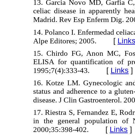
13. Garcia Novo MD, Garfia C,
celiac disease in apparently h
Madrid. Rev Esp Enferm Dig. 20
14. Polanco I. Enfermedad celiaca
[
Link
Alpe Editores; 2005.
15. Chirdo FG, Anon MC, Foss
ELISA for quantification of p
[
Links
]
1995;7(4):333-43.
16. Kotze LM. Gynecologic and o
status and adherence to a gluten-
disease. J Clin Gastroenterol. 20
17. Riestra S, Fernandez E, Rodri
in the general population of 
[
Links
]
2000;35:398-402.