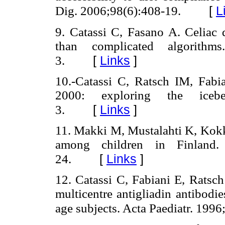
[
L
Dig. 2006;98(6):408-19.
9. Catassi C, Fasano A. Celiac d
than complicated algorit
[
Links
]
3.
10.-Catassi C, Ratsch IM, Fabia
2000: exploring the icebe
[
Links
]
3.
11. Makki M, Mustalahti K, Kokko
among children in Finlan
[
Links
]
24.
12. Catassi C, Fabiani E, Ratsch 
multicentre antigliadin antibodie
age subjects. Acta Paediatr. 1996